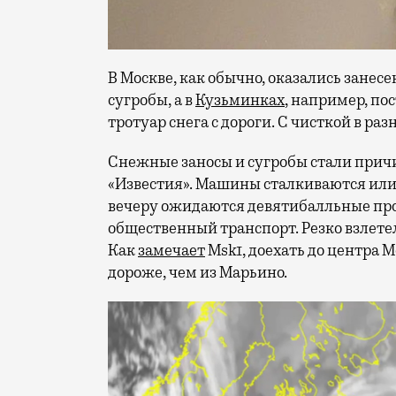
В Москве, как обычно, оказались занес
сугробы, а в
Кузьминках
, например, п
тротуар снега с дороги. С чисткой в 
Снежные заносы и сугробы стали причи
«Известия». Машины сталкиваются или 
вечеру ожидаются девятибалльные про
общественный транспорт. Резко взлетели
Как
замечает
Msk1, доехать до центра М
дороже, чем из Марьино.
Видеоплеер