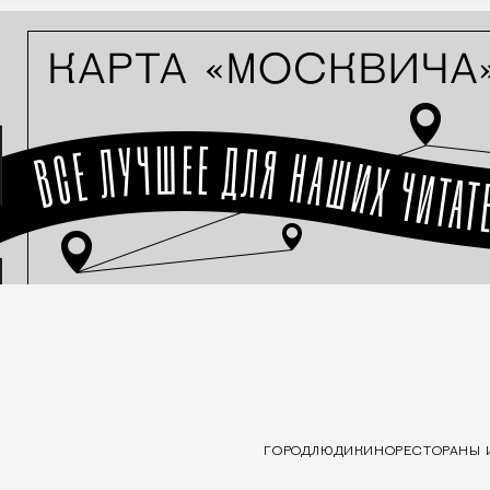
ГОРОД
ЛЮДИ
КИНО
РЕСТОРАНЫ 