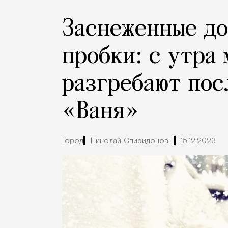
Заснеженные до
пробки: с утра
разгребают пос
«Ваня»
Город
Николай Спиридонов
15.12.2023