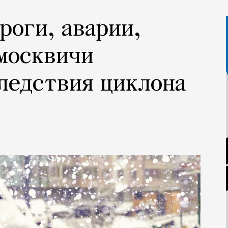
роги, аварии,
 москвичи
ледствия циклона