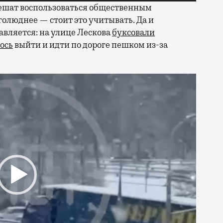
решат воспользоваться общественным
голюднее — стоит это учитывать. Да и
авляется: на улице Лескова
буксовали
ось
выйти и идти по дороге пешком из-за