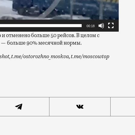
00:18
 и отменено больше 50 рейсов. В целом с
в — больше 90% месячной нормы.
_shot, t.me/ostorozhno_moskva, t.me/moscowtop
рте, желательно подземном. На картах, если смотреть