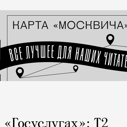
а «Госуслугах»: Т2