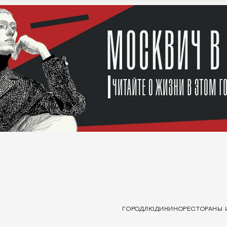
ГОРОД
ЛЮДИ
КИНО
РЕСТОРАНЫ 