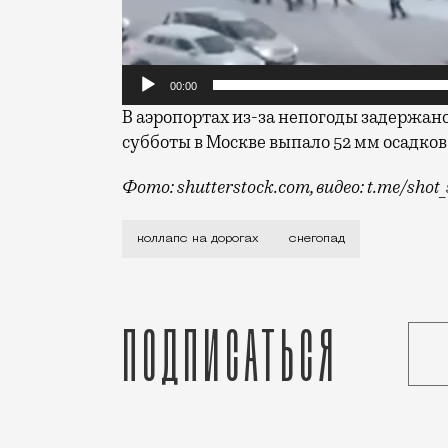
00:00
В аэропортах из-за непогоды задержано
субботы в Москве выпало 52 мм осадко
Фото: shutterstock.com, видео: t.me/shot
Сегодня лучше на общественном транспо
коллапс на дорогах
снегопад
Подписаться