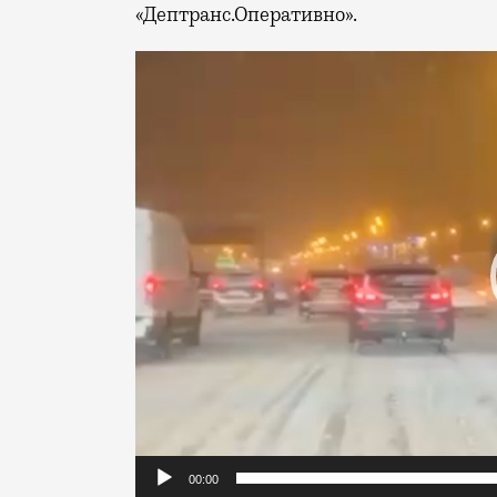
«Дептранс.Оперативно».
Видеоплеер
00:00