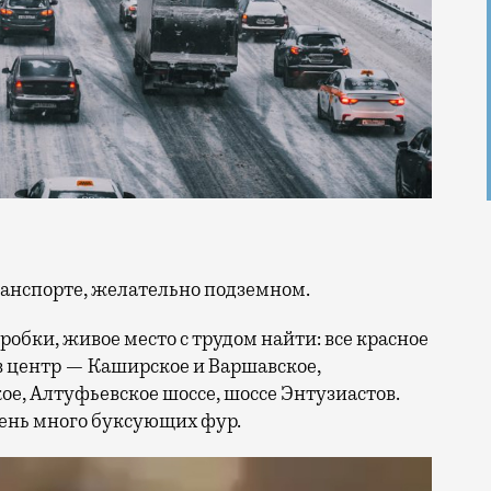
ранспорте, желательно подземном.
робки, живое место с трудом найти: все красное
 в центр — Каширское и Варшавское,
ое, Алтуфьевское шоссе, шоссе Энтузиастов.
чень много буксующих фур.