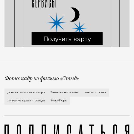
Фото: кадр из фильма «Стыд»
Многим москвичкам эта проблема знакома — нежелате
домогательства в метро
Зависть москвича
законопроект
лишение права проезда
Нью-Йорк