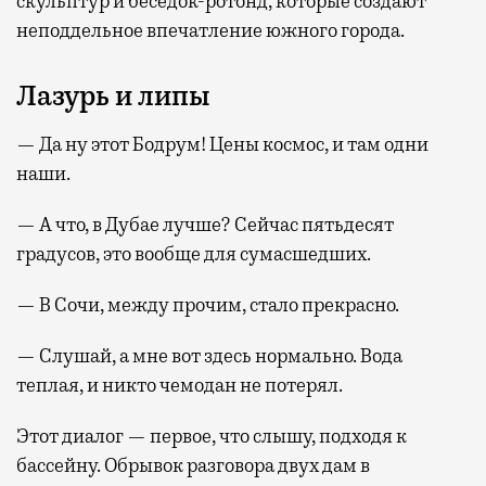
скульптур и беседок-ротонд, которые создают
неподдельное впечатление южного города.
Лазурь и липы
— Да ну этот Бодрум! Цены космос, и там одни
наши.
— А что, в Дубае лучше? Сейчас пятьдесят
градусов, это вообще для сумасшедших.
— В Сочи, между прочим, стало прекрасно.
— Слушай, а мне вот здесь нормально. Вода
теплая, и никто чемодан не потерял.
Этот диалог — первое, что слышу, подходя к
бассейну. Обрывок разговора двух дам в