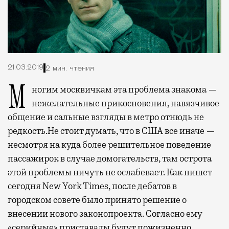
21.03.2019
2 мин. чтения
Многим москвичкам эта проблема знакома —
нежелательные прикосновения, навязчивое
общение и сальные взгляды в метро отнюдь не
редкость.
Не стоит думать, что в США все иначе —
несмотря на куда более решительное поведение
пассажирок в случае домогательств, там острота
этой проблемы ничуть не ослабевает. Как пишет
сегодня New York Times, после дебатов в
городском совете было принято решение о
внесении нового законопроекта. Согласно ему
«серийные» приставалы будут пожизненно