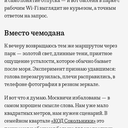
и само понятие отпуска — и вот бассейн в парке с
рабочим Wi-Fi выглядит не курьезом, а точным
ответом на запрос.
Вместо чемодана
К вечеру возвращаюсь тем же маршрутом через
парк — золотой свет, длинные тени, приятное
ощущение усталости, которое обычно бывает
после моря. Эксперимент признаю удавшимся:
голова перезагрузилась, плечи расправились, в
телефоне фотография в резном зеркале.
И вот что я думаю. Москвичи избалованы — в
самом хорошем смысле слова. Нам уже мало
квадратных метров, нам нужен сценарий. В
семейном квартале
«КОД Сокольники»
это