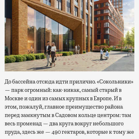
До бассейна отсюда идти прилично. «Сокольники»
— парк огромный: как-никак, самый старый в
Москве и один из самых крупных в Европе. И в
этом, пожалуй, главное преимущество района
перед замкнутым в Садовом кольце центром: там
весь променад — два круга вокруг небольшого
пруда, здесь же — 490 гектаров, которые к тому же