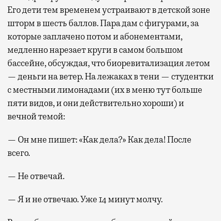
Его дети тем временем устраивают в детской зоне
шторм в шесть баллов. Пара дам с фигурами, за
которые заплачено потом и абонементами,
медленно нарезает круги в самом большом
бассейне, обсуждая, что биоревитализация летом
— деньги на ветер. На лежаках в тени — студентки
с местными лимонадами (их в меню тут больше
пяти видов, и они действительно хороши) и
вечной темой:
— Он мне пишет: «Как дела?» Как дела! После
всего.
— Не отвечай.
— Я и не отвечаю. Уже 14 минут молчу.