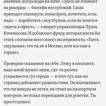
дневные, когда жара на пике. «Здесь не плавают
на рекорды — бассейн неглубокий. Сюда
приходят отдохнуть: позагорать, почитать, если
надо — поработать с ноутбуком, если не хочется
сидеть в офисе», — говорит управляющая Луиза
Кочемасова. И добавляет фразу, которая могла бы
стать слоганом всего моего эксперимента: «Здесь
ощущение, что ты не в Москве, хотя все еще в
городе».
Проверяю сказанное на себе. Лежу в шезлонге,
надо мной шумят липы, где-то далеко
угадывается гул города — и этот гул, как ни
странно, добавляет удовольствия. Он напоминает,
что ты никуда не летел, не стоял на паспортном
контроле, не искал переходник для розетки. Ты
просто дошел.