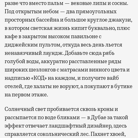
разве что вместо пальм — вековые липы и сосны.
Под открытым небом — два прямоугольных
просторных бассейна и большое круглое джакузи,
в котором светская жизнь кипит буквально, плюс
кафе в закрытом высоком павильоне с
диджейским пультом, откуда весь день льется
ненавязчивый лаундж. Добавьте сюда рябь
голубой воды, аккуратно расставленные ряды
широких шезлонгов с матрасами винного цвета и
надписью «КОД» на каждом, и получите вайб
отелей, где халаты не воруют, а покупают в бутике
на первом этаже.
Солнечный свет пробивается сквозь кроны и
рассыпается по воде бликами — в Дубае за такой
эффект отвечает ландшафтный дизайнер, здесь
справляется сокольнический лес. Пахнет хвоей,