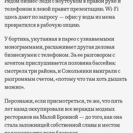
Рядом бизнес-леди с ноутбуком в правой руке и
телефоном в левой правит презентацию. Wi-Fi
здесь дают по запросу — офис у воды из мема
превратился в рабочую опцию.
У бортика, укутанная в парео с узнаваемыми
монограммами, расхаживает другая деловая
бизнесвумен с телефоном. За ее разговором с
агентом прислушивается половина бассейна:
смотрела три района, и Сокольники выиграли с
разгромным счетом, «потому что там хоть дышать
можно».
Персонажи, если присмотреться, те же, что пять
лет назад оккупировали все веранды модных
ресторанов на Малой Бронной — до того, как она
стала заложницей собственной славы и местом
паломничества толп блогеров.