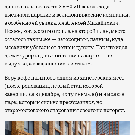
дала соколиная охота XV−XVII веков: сюда
выезжали царские и великокняжеские компании,
а особенно ей увлекался Алексей Михайлович.
Позже, когда охота отошла на второй план, место
осталось таким же — загородным, дачным, куда
москвичи убегали от летней духоты. Так что идея
дома-курорта для этой точки на карте — не
выдумка, а возвращение к истокам.
Беру кофе навынос в одном из хипстерских мест
(после реновации, первый этап которой
завершился в декабре, их тут немало) и ныряю в
парк, который сильно преобразился, но
старомосковского очарования своего не потерял.