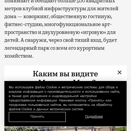
понимают и обещают больше 500 квадратных
метров клубной инфраструктуры для жителей
дома — коворкинг, общественную гостиную,
фитнес-студию, многофункциональное арт-
пространство и двухуровневую «игровую» для
детей. А снаружи, через свой тихий вход, будет
легендарный парк со всем его курортным
хозяйством.
×
Мы используем файлы Сookie и метрические системы для сбора и
Уведомление 
анализа информации о производительности и использовании сайта,
а также для улучшения и индивидуальной настройки
предоставления информации. Нажимая кнопку «Принять» или
продолжая пользоваться сайтом, вы соглашаетесь на обработку
файлов Cookie и данных метрических систем.
Принять
Подробнее