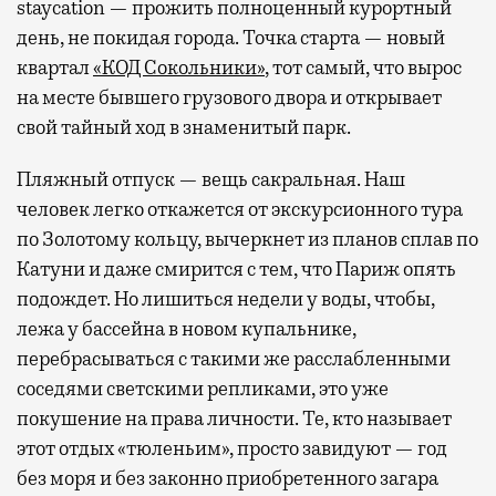
staycation — прожить полноценный курортный
день, не покидая города. Точка старта — новый
квартал
«КОД Сокольники»
, тот самый, что вырос
на месте бывшего грузового двора и открывает
свой тайный ход в знаменитый парк.
Пляжный отпуск — вещь сакральная. Наш
человек легко откажется от экскурсионного тура
по Золотому кольцу, вычеркнет из планов сплав по
Катуни и даже смирится с тем, что Париж опять
подождет. Но лишиться недели у воды, чтобы,
лежа у бассейна в новом купальнике,
перебрасываться с такими же расслабленными
соседями светскими репликами, это уже
покушение на права личности. Те, кто называет
этот отдых «тюленьим», просто завидуют — год
без моря и без законно приобретенного загара