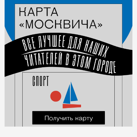
Город