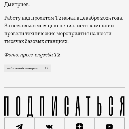
Дмитриев.
Работу над проектом Т2 начал в декабре 2025 года.
За несколько месяцев специалисты компании
провели технические мероприятия на шести
тысячах базовых станциях.
Фото: пресс-служба Т2
Мобильный оператор Т2 завершил работы по увеличе
мобильный интернет
Т2