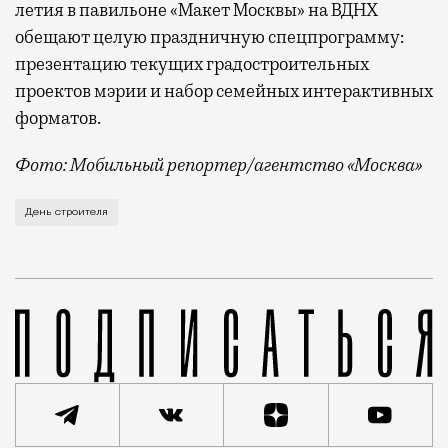
летия в павильоне «Макет Москвы» на ВДНХ
обещают целую праздничную спецпрограмму:
презентацию текущих градостроительных
проектов мэрии и набор семейных интерактивных
форматов.
Фото: Мобильный репортер/агентство «Москва»
Это каска в фирменных цветах департамента строит
День строителя