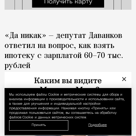
«Да никак» — депутат Даванков
ответил на вопрос, как взять
ипотеку с зарплатой 60–70 тыс.
рублей
×
Город
Кирилл Романов
Мы используем файлы Сookie и метрические системы для сбора и
Уведомление 
анализа информации о производительности и использовании сайта,
а также для улучшения и индивидуальной настройки
предоставления информации. Нажимая кнопку «Принять» или
продолжая пользоваться сайтом, вы соглашаетесь на обработку
файлов Cookie и данных метрических систем.
Принять
Подробнее