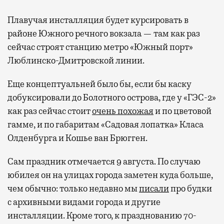
Плавучая инсталляция будет курсировать в
районе Южного речного вокзала — там как раз
сейчас строят станцию метро «Южный порт»
Люблинско-Дмитровской линии.
Еще концептуальней было бы, если бы каску
добуксировали до Болотного острова, где у «ГЭС-2»
как раз сейчас стоит
очень похожая
и по цветовой
гамме, и по габаритам «Садовая лопатка» Класа
Олденбурга и Кошье ван Брюгген.
Сам праздник отмечается 9 августа. По случаю
юбилея он на улицах города заметен куда больше,
чем обычно: только недавно мы
писали
про будки
с архивными видами города и другие
инсталляции. Кроме того, к празднованию 70-