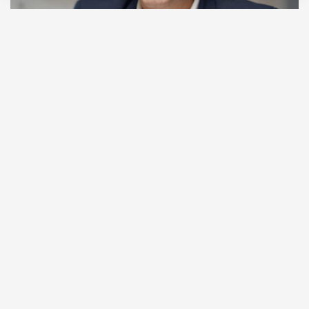
06.08.2026
2 мин. чтения
Видео с репликой из интервью народного
избранника блогеру Амирану Сардарову
быстро
разошлось
по сети — вероятно, не в
последнюю очередь из-за жизнерадостного,
заливистого смеха, которым он сопровождает свою
констатацию. Отсмеявшись, он уточняет, что это
смех сквозь слезы: «В Москве это 100%
невозможно, а в регионах еще хуже. Ни ставку в
20% за ипотеку платить невозможно, ни собрать
на первый взнос».
ПРОДОЛЖЕНИЕ НИЖЕ