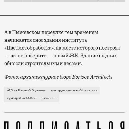
А в Пыжевском переулке тем временем
начинается снос здания института
«Цветметобработка», на месте которого построят
— вы не поверите — новый ЖК. Здание на днях
обнесли строительными лесами.
Фото: архитектурное бюро Borisov Architects
Речь идет о той части АТС, которую построили в 19
АТС на Большой Ордынке
конструктивистский памятник
пристройка 1990-х
проект ЖК