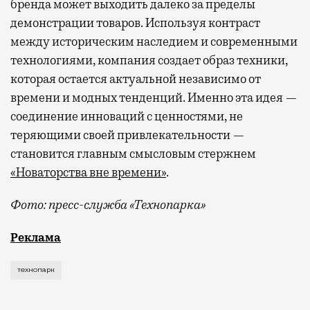
бренда может выходить далеко за пределы
демонстрации товаров. Используя контраст
между историческим наследием и современными
технологиями, компания создает образ техники,
которая остается актуальной независимо от
времени и модных тенденций. Именно эта идея —
соединение инноваций с ценностями, не
теряющими своей привлекательности —
становится главным смысловым стержнем
«Новаторства вне времени»
.
Фото: пресс-служба «Технопарка»
Рекламные кампании техники редко выходят за рамк
Реклама
технопарк