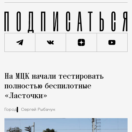
Реклама
Редакция Москвич Mag
На МЦК начали тестировать
Город
полностью беспилотные
«Ласточки»
Город
Сергей Рыбачук