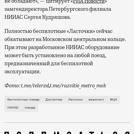
не обладают», — цитирует «
РИА Новости
»
замгендиректора Петербургского филиала
НИИАС Сергея Кудряшова.
Полностью беспилотные «Ласточки» сейчас
обкатывают на Московском центральном кольце.
При этом разработанное НИИАС оборудование
может быть установлено на любой поезд,
предназначенный для беспилотной
эксплуатации.
Фото: t.me/telerzd,t.me/razvitie_metro_msk
Новые поезда работают на четвертом уровне автома
беспилотные поезда
Диспетчер
Ласточки
машинист
МЦК
НИИАС
поезда