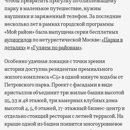
Чтобы превратить прогулку по близлежащему
парку в маленькое путешествие, нужны
наушники и заряженный телефон. За последние
несколько лет в рамках городской программы
«Мой район» была выпущена серия бесплатных
аудиогидов
по нетуристической Москве:
«Парки в
деталях»
и
«Гуляем по районам»
.
Особенно удачная локация с точки зрения
истории доступна резидентам премиального
жилого комплекса «С5»
в одной минуте ходьбы от
Петровского парка. Проект с фасадами в виде
кристаллов объединит три жилые башни высотой
25, 33 и 48 этажей, три камерных клубных дома
высотой 4, 5, 6 этажей, 17-этажный бизнес-центр и
отдельно стоящий ресторан с летней террасой. На
крыше одной из башен появится многоуровневое