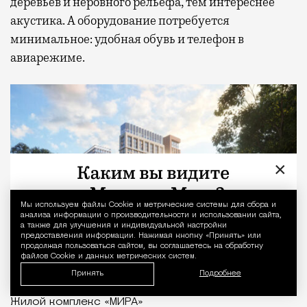
деревьев и неровного рельефа, тем интереснее
акустика. А оборудование потребуется
минимальное: удобная обувь и телефон в
авиарежиме.
×
Мы используем файлы Сookie и метрические системы для сбора и
Уведомление 
анализа информации о производительности и использовании сайта,
а также для улучшения и индивидуальной настройки
предоставления информации. Нажимая кнопку «Принять» или
продолжая пользоваться сайтом, вы соглашаетесь на обработку
файлов Cookie и данных метрических систем.
Принять
Подробнее
Жилой комплекс «МИРА»