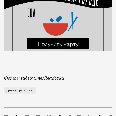
Фото и видео: t.me/Readovka
Вчера вечером на Осеннем бульваре случилась очеред
драка в Крылатском