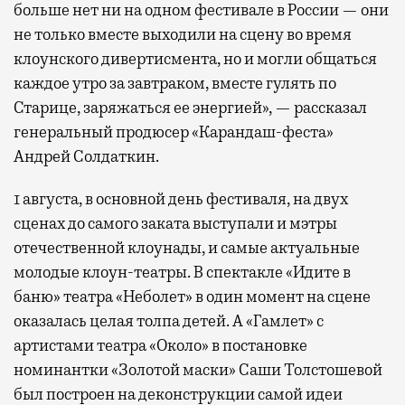
больше нет ни на одном фестивале в России — они
не только вместе выходили на сцену во время
клоунского дивертисмента, но и могли общаться
каждое утро за завтраком, вместе гулять по
Старице, заряжаться ее энергией», — рассказал
генеральный продюсер «Карандаш-феста»
Андрей Солдаткин.
1 августа, в основной день фестиваля, на двух
сценах до самого заката выступали и мэтры
отечественной клоунады, и самые актуальные
молодые клоун-театры. В спектакле «Идите в
баню» театра «Неболет» в один момент на сцене
оказалась целая толпа детей. А «Гамлет» с
артистами театра «Около» в постановке
номинантки «Золотой маски» Саши Толстошевой
был построен на деконструкции самой идеи