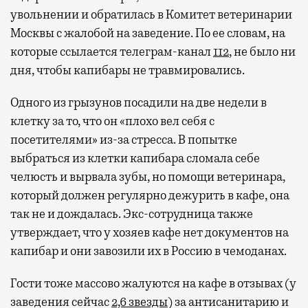
увольнении и обратилась в Комитет ветеринарии
Москвы с жалобой на заведение. По ее словам, на
которые ссылается телеграм-канал
112
, не было ни
дня, чтобы капибары не травмировались.
Одного из грызунов посадили на две недели в
клетку за то, что он «плохо вел себя с
посетителями» из-за стресса. В попытке
выбраться из клетки капибара сломала себе
челюсть и вырвала зубы, но помощи ветеринара,
который должен регулярно дежурить в кафе, она
так не и дождалась. Экс-сотрудница также
утверждает, что у хозяев кафе нет документов на
капибар и они завозили их в Россию в чемоданах.
Гости тоже массово жалуются на кафе в отзывах (у
заведения сейчас
2,6 звезды
) за антисанитарию и