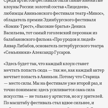
Среди артистов фестиваля были самые именитые
клоуны России: золотой состав «Лицедеев»,
любимцы Авиньонского фестиваля театр «Микос»,
обладатель премии Эдинбургского фестиваля
«Комик-Трест», «Высокие братья» Дениса
Васильева, тот самый гоголевский персонаж из
балабановского фильма «Про уродов и людей»
Анвар Либабов, основатель петербургского театра
«Семьянюки» Александр Гусаров.
«Здесь будет так, что каждый клоун станет
мечтать попасть сюда — так же, как каждый актер
мечтает попасть в Авиньон. Потому что Старица
— место силы. Мы на фестивале уже второй раз, и
точно понимаем: здесь усиливается сама сила
искусства — не только у артистов, но и у зрителей.
По масштабу фестиваль стал вдвое сильнее, и