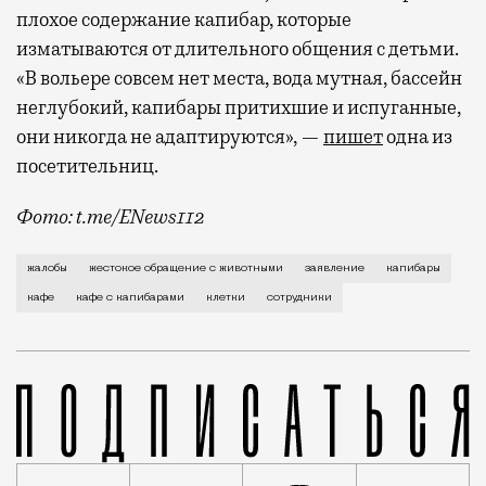
плохое содержание капибар, которые
изматываются от длительного общения с детьми.
«В вольере совсем нет места, вода мутная, бассейн
неглубокий, капибары притихшие и испуганные,
они никогда не адаптируются», —
пишет
одна из
посетительниц.
Фото: t.me/ENews112
С момента открытия нового контактного кафе с капи
жалобы
жестокое обращение с животными
заявление
капибары
кафе
кафе с капибарами
клетки
сотрудники