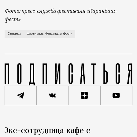
Фото: пресс-служба фестиваля «Карандаш-
фест»
В минувший уикенд маленькая Старица в Тверской об
Старица
фестиваль «Карандаш-фест»
Реклама
Редакция Москвич Mag
Экс-сотрудница кафе с
Город