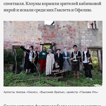
спектакля. Клоуны кормили зрителей кабачковой
икрой и искали среди них Гамлета и Офелию.
Артисты театра «Около», «Высокие братья», оркестр «Пакава Ить»