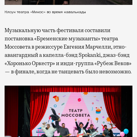
Клоун театра «Микос» во время кавалькады
Музыкальную часть фестиваля составили
постановка «Бременские музыканты» театра
Моссовета в режиссуре Евгения Марчелли, этно-
авангардный а капелла-бэнд Spokanki, джаз-бэнд
«Хоронько Оркестр» и инди-группа «Рубеж Веков»
— в финале, когда не танцевать было невозможно.