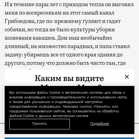
И в течение пары лет с приходом тепла он выгонял
меня по воскресеньям на этот самый канал
Грибоедова, где по-прежнему гуляют и гадят
собачки, но тогда не было культуры уборки
хозяевами какашек. Дом наш необычайно
длинный, на множество парадных, и папа ставил
задачу: убираешь все от одного края здания до
другого, потому что должно быть чисто там, где
живешь. Сам он при этом, как говорил, руководил
×
моей работой, то есть лежал на диване, смотрел
футбол и читал газеты, периодически
Мы используем файлы Сookie и метрические системы для сбора и
Уведомление 
высовываясь из окна, чтобы контролировать ход
анализа информации о производительности и использовании сайта,
а также для улучшения и индивидуальной настройки
работ.
предоставления информации. Нажимая кнопку «Принять» или
продолжая пользоваться сайтом, вы соглашаетесь на обработку
файлов Cookie и данных метрических систем.
ПРОДОЛЖЕНИЕ НИЖЕ
Принять
Подробнее