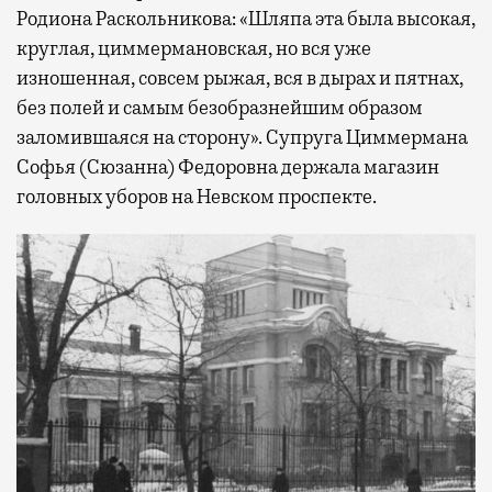
Родиона Раскольникова: «Шляпа эта была высокая,
круглая, циммермановская, но вся уже
изношенная, совсем рыжая, вся в дырах и пятнах,
без полей и самым безобразнейшим образом
заломившаяся на сторону». Супруга Циммермана
Софья (Сюзанна) Федоровна держала магазин
головных уборов на Невском проспекте.