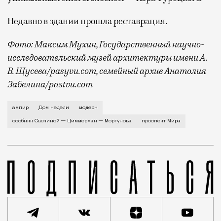
Недавно в здании прошла реставрация.
Фото: Максим Мухин, Государственный научно-
исследовательский музей архитектуры имени А.
В. Щусева/pasyvu.com, семейный архив Анатолия
Забелина/pastvu.com
История каменного строения в Мещанской слободе —
ампир
Дом недели
модерн
особняк Свечиной — Циммерман — Моргунова
проспект Мира