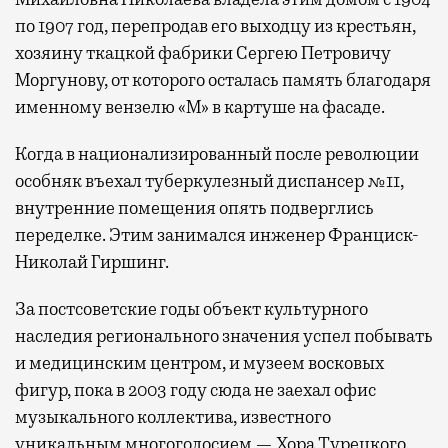
по 1907 год, перепродав его выходцу из крестьян,
хозяину ткацкой фабрики Сергею Петровичу
Моргунову, от которого осталась память благодаря
именному вензелю «М» в картуше на фасаде.
Когда в национализированный после революции
особняк въехал туберкулезный диспансер №11,
внутренние помещения опять подверглись
переделке. Этим занимался инженер Франциск-
Николай Гиршинг.
За постсоветские годы объект культурного
наследия регионального значения успел побывать
и медицинским центром, и музеем восковых
фигур, пока в 2003 году сюда не заехал офис
музыкального коллектива, известного
уникальным многоголосием — Хора Турецкого.