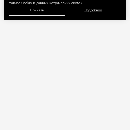
файлов Cookie и данных метрических систем.
Принять
Подробнее
«Врачей нельзя проверять, как
общепит». Коллеги вступились за
стоматолога после выпуска Лены
Летучей
Город
Кирилл Романов