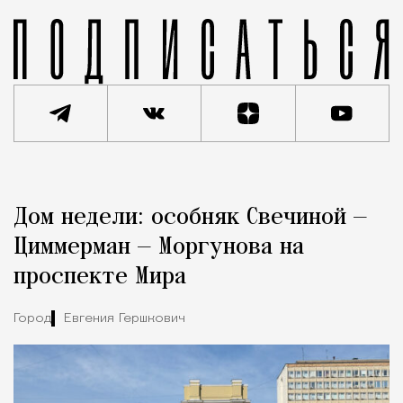
Реклама
Редакция Москвич Mag
Дом недели: особняк Свечиной —
Город
Циммерман — Моргунова на
проспекте Мира
Город
Евгения Гершкович