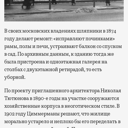
В своих московских владениях шляпники в 1874
году делают ремонт: «исправляют починками»
рамы, полы и печи, устраивают балкон со спуском
в сад. По архивным данным, к зданию тогда же
была пристроена и одноэтажная галерея на
столбах с двухэтажной ретирадой, то есть
уборной.
По проекту приглашенного архитектора Николая
Тютюнова в 1890-е годы на участке сооружаются
хозяйственные корпуса в неоготическом стиле. В
1902 году Циммерманы решают, что жилище
морально устарело и неплохо бы его переделать в