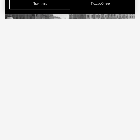
Принять
Подробнее
07.08.2026
2 мин. чтения
В голосовании на портале «Активный
гражданин»
приняли
участие 143 632
человека, и 80% из них высказались за
восстановление утраченной фигуры. Против
проголосовали 8%, еще 12% решили доверить этот
вопрос специалистам.
ПРОДОЛЖЕНИЕ НИЖЕ