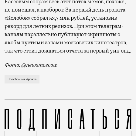
Кассовым сборам весь этот поток мемов, похоже,
не помешал, а наоборот. За первый день проката
«Колобок» собрал 53,7 млн рублей, установив
рекорд для летних релизов. При этом телеграм-
каналы параллельно публикуют скриншоты с
якобы пустыми залами московских кинотеатров,
так что стоит дождаться отчета за первый уик-энд.
Фото: @newsmoscow
Гигантского Колобка установили у кинотеатра «Октя
Колобок на Арбате