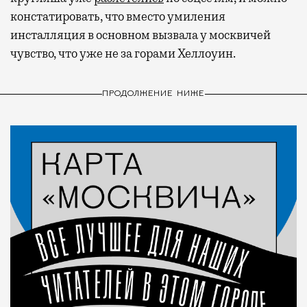
констатировать, что вместо умиления
инсталляция в основном вызвала у москвичей
чувство, что уже не за горами Хеллоуин.
ПРОДОЛЖЕНИЕ НИЖЕ