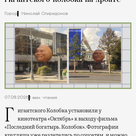
Город
Николай Спиридонов
07.08.2026
1 мин. чтения
Гигантского Колобка установили у
кинотеатра «Октябрь» к выходу фильма
«Последний богатырь. Колобок». Фотографии
кругляша уже
разлетелись
по соцсетям, и можно