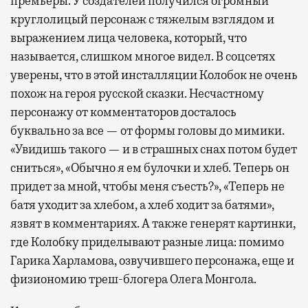
премьеры. У создателей получился огромный
круглолицый персонаж с тяжелым взглядом и
выражением лица человека, который, что
называется, слишком многое видел. В соцсетях
уверены, что в этой инсталляции Колобок не очень
похож на героя русской сказки. Несчастному
персонажу от комментаторов досталось
буквально за все — от формы головы до мимики.
«Увидишь такого — и в страшных снах потом будет
сниться», «Обычно я ем булочки и хлеб. Теперь он
придет за мной, чтобы меня съесть?», «Теперь не
батя уходит за хлебом, а хлеб ходит за батями»,
язвят в комментариях. А также генерят картинки,
где Колобку приделывают разные лица: помимо
Гарика Харламова, озвучившего персонажа, еще и
физиономию треш-блогера Олега Монгола.