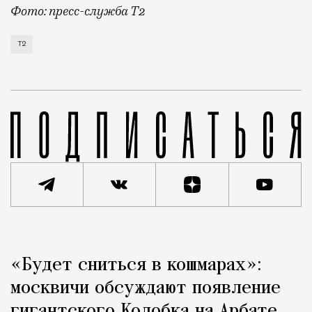
Фото: пресс-служба Т2
Т2 развивает решения для автомобильной отрасли и
Т2
Реклама
Редакция Москвич Mag
«Будет сниться в кошмарах»:
Город
москвичи обсуждают появление
гигантского Колобка на Арбате