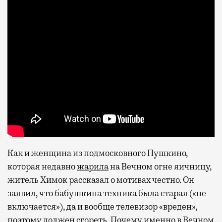
Как и женщина из подмосковного Пушкино,
которая недавно
жарила
на Вечном огне яичницу,
житель Химок рассказал о мотивах честно. Он
заявил, что бабушкина техника была старая («не
включается»), да и вообще телевизор «вреден»,
поэтому должен сгореть. Почему именно в Вечном