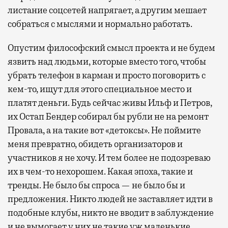
листание соцсетей напрягает, а другим мешает
собраться с мыслями и нормально работать.
Опустим философский смысл проекта и не будем
язвить над людьми, которые вместо того, чтобы
убрать телефон в карман и просто поговорить с
кем-то, ищут для этого специальное место и
платят деньги. Будь сейчас живы Ильф и Петров,
их Остап Бендер собирал бы рубли не на ремонт
Провала, а на такие вот «детоксы». Не поймите
меня превратно, обидеть организаторов и
участников я не хочу. И тем более не подозреваю
их в чем-то нехорошем. Какая эпоха, такие и
тренды. Не было бы спроса — не было бы и
предложения. Никто людей не заставляет идти в
подобные клубы, никто не вводит в заблуждение
и не вымогает у них не такие уж маленькие