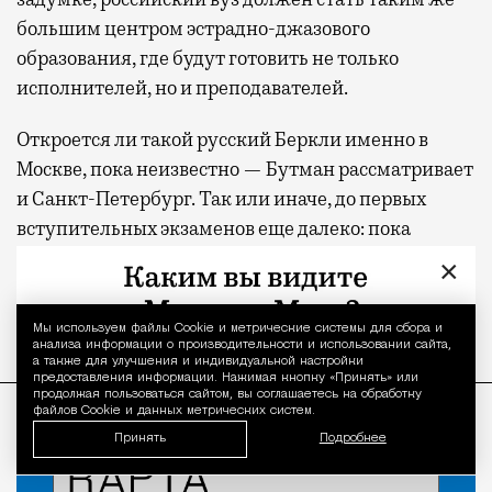
большим центром эстрадно-джазового
образования, где будут готовить не только
исполнителей, но и преподавателей.
Откроется ли такой русский Беркли именно в
Москве, пока неизвестно — Бутман рассматривает
и Санкт-Петербург. Так или иначе, до первых
вступительных экзаменов еще далеко: пока
разрабатываются методические материалы,
×
продумывается структура будущего вуза и идет
поиск здания.
Мы используем файлы Сookie и метрические системы для сбора и
Уведомление 
анализа информации о производительности и использовании сайта,
а также для улучшения и индивидуальной настройки
предоставления информации. Нажимая кнопку «Принять» или
ПРОДОЛЖЕНИЕ НИЖЕ
продолжая пользоваться сайтом, вы соглашаетесь на обработку
файлов Cookie и данных метрических систем.
Принять
Подробнее