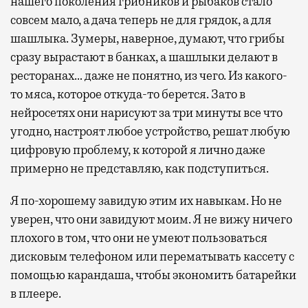
нашего поколения грибников и рыбаков стало
совсем мало, а дача теперь не для грядок, а для
шашлыка. Зумеры, наверное, думают, что грибы
сразу вырастают в банках, а шашлыки делают в
ресторанах… даже не понятно, из чего. Из какого-
то мяса, которое откуда-то берется. Зато в
нейросетях они нарисуют за три минуты все что
угодно, настроят любое устройство, решат любую
цифровую проблему, к которой я лично даже
примерно не представляю, как подступиться.
Я по-хорошему завидую этим их навыкам. Но не
уверен, что они завидуют моим. Я не вижу ничего
плохого в том, что они не умеют пользоваться
дисковым телефоном или перематывать кассету с
помощью карандаша, чтобы экономить батарейки
в плеере.