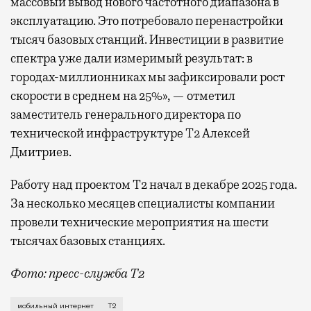
массовый вывод нового частотного диапазона в
эксплуатацию. Это потребовало перенастройки
тысяч базовых станций. Инвестиции в развитие
спектра уже дали измеримый результат: в
городах-миллионниках мы зафиксировали рост
скорости в среднем на 25%», — отметил
заместитель генерального директора по
технической инфраструктуре Т2 Алексей
Дмитриев.
Работу над проектом Т2 начал в декабре 2025 года.
За несколько месяцев специалисты компании
провели технические мероприятия на шести
тысячах базовых станциях.
Фото: пресс-служба Т2
Мобильный оператор Т2 завершил работы по увеличе
мобильный интернет
Т2