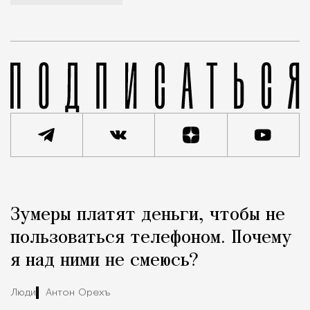
Реклама
Редакция Москвич Mag
Зумеры платят деньги, чтобы не
Город
пользоваться телефоном. Почему
я над ними не смеюсь?
Люди
Антон Орехъ