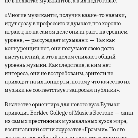
не в нехватке музыкантов, а в их подготовке.
«Многие музыканты, получив какие-то навыки,
идут сразу в профессию и думают, что хорошо
играют, но на самом деле они играют на среднем
уровне, — рассуждает музыкант. — Так как
конкуренции нет, они получают свою долю
выступлений, и это в целом снижает общий
уровень музыки. Как следствие, к ним нет
интереса, они не востребованы, зрители не
приходят на их концерты, потому что качество их
музыки не соответствует запросам публики».
В качестве ориентира для нового вуза Бутман
приводит Berklee College of Music в Бостоне — один
из самых престижных музыкальных вузов мира,
воспитавший сотни лауреатов «Грэмми». По его
задумке, российский вуз должен стать таким же