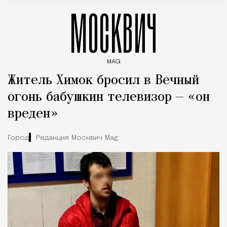
МОСКВИЧ
MAG
Введите ключевые слова для поиска статей
Житель Химок бросил в Вечный
огонь бабушкин телевизор — «он
вреден»
Город
Редакция Москвич Mag