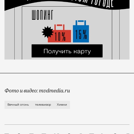
Фото и видео: mvdmedia.ru
Все произошло поздно ночью на площади Победы. На
Вечный огонь
телевизор
Химки