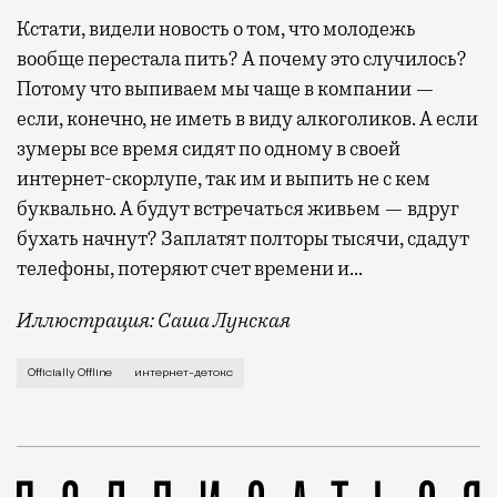
Кстати, видели новость о том, что молодежь
вообще перестала пить? А почему это случилось?
Потому что выпиваем мы чаще в компании —
если, конечно, не иметь в виду алкоголиков. А если
зумеры все время сидят по одному в своей
интернет-скорлупе, так им и выпить не с кем
буквально. А будут встречаться живьем — вдруг
бухать начнут? Заплатят полторы тысячи, сдадут
телефоны, потеряют счет времени и…
Иллюстрация: Саша Лунская
Когда только начались проблемы с мобильным и вообщ
Officially Offline
интернет-детокс