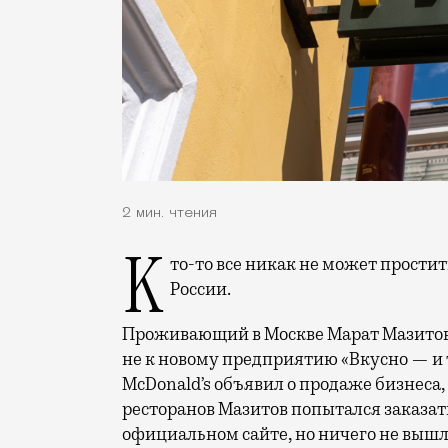
2 мин. чтения
Кто-то все никак не может простить американской корпорации McDonald’s уход из
России.
Проживающий в Москве Марат Мазитов 
не к новому предприятию «Вкусно — и то
McDonald’s объявил о продаже бизнеса,
ресторанов Мазитов попытался заказать
официальном сайте, но ничего не вышло