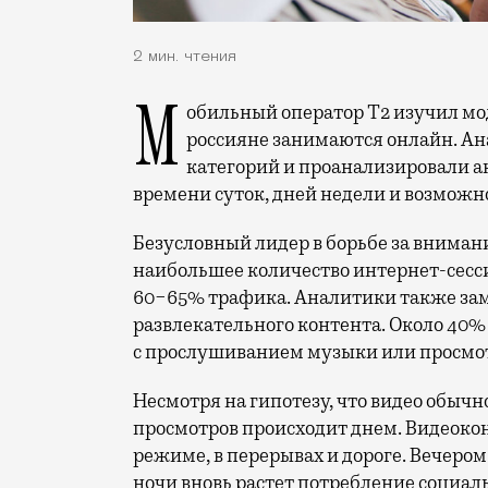
2 мин. чтения
Мобильный оператор Т2 изучил модели интернет-потребления и выяснил, чем
россияне занимаются онлайн. Ана
категорий и проанализировали а
времени суток, дней недели и возможн
Безусловный лидер в борьбе за вниман
наибольшее количество интернет-сесс
60−65% трафика. Аналитики также за
развлекательного контента. Около 40
с прослушиванием музыки или просмот
Несмотря на гипотезу, что видео обыч
просмотров происходит днем. Видеокон
режиме, в перерывах и дороге. Вечером 
ночи вновь растет потребление социал