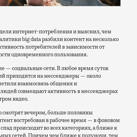
литики big data разбили контент на несколько
ктивность потребителей в зависимости от
ости одновременного пользования.
ие — социальные сети. В любое время суток
ий приходится на мессенджеры — около
метили взаимосвязь общения и
% людей совмещают активность в мессенджерах
ром видео.
но смотрят вечером, больше половины
тент востребован в рабочее время — в фоновом
спад происходит во всех категориях, а ближе к
ьных сетей. Причем чем ближе к полуночи, тем