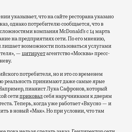
нии указывает, что на сайте ресторана указано
каз, однако потребителю сообщается, что в
сложностями компания McDonald’s с 14 марта
ние на предприятиях сети. По его мнению,
 и лишает возможности пользоваться услугами
ителя», —
цитирует
агентство «Москва» пресс-
неву.
ийского потребителя, но и это со временем
вую реальность принимают даже самые ярые
Например, пианист Лука Сафронов, который
кой сети
приковал
себя наручниками к дверям
еста. Теперь, когда уже работает «Вкусно — и
одить в новый «Мак». Но при условии, что там
оже пока нельзя сделать заказ. Гендиректор сети