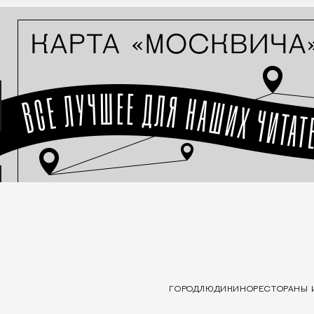
ГОРОД
ЛЮДИ
КИНО
РЕСТОРАНЫ 