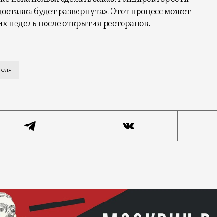
доставка будет развернута». Этот процесс может
их недель после открытия ресторанов.
ериканской корпорации McDonald’s уход из России. Про
теля