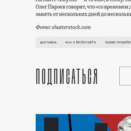
Олег Пароев говорит, что «со временем 
занять от нескольких дней до нескольк
Фото: shutterstock.com
Кто-то все никак не может простить ам
доставка
иск к McDonald’s
права потреби
Подписаться
Статья
Редакция Москвич Mag
Город