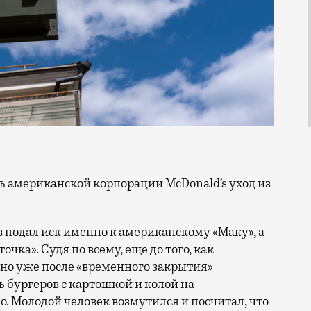
подал иск именно к американскому «Маку», а
чка». Судя по всему, еще до того, как
 но уже после «временного закрытия»
 бургеров с картошкой и колой на
. Молодой человек возмутился и посчитал, что