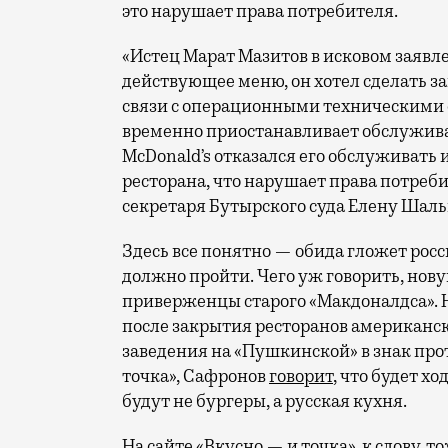
это нарушает права потребителя.
«Истец Марат Мазитов в исковом заявле
действующее меню, он хотел сделать за
связи с операционными техническими 
временно приостанавливает обслужива
McDonald’s отказался его обслуживать
ресторана, что нарушает права потреб
секретаря Бутырского суда Елену Шаль
Здесь все понятно — обида гложет росс
должно пройти. Чего уж говорить, но
приверженцы старого «Макдоналдса». 
после закрытия ресторанов американс
заведения на «Пушкинской» в знак прот
точка», Сафронов
говорит
, что будет х
будут не бургеры, а русская кухня.
На сайте «Вкусно — и точка», к слову, т