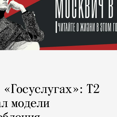
а «Госуслугах»: Т2
ал модели