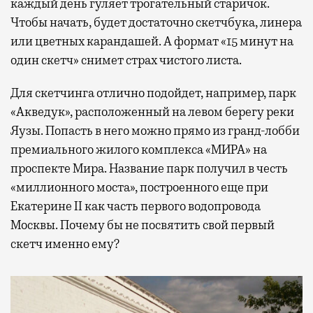
каждый день гуляет трогательный старичок.
Чтобы начать, будет достаточно скетчбука, линера
или цветных карандашей. А формат «15 минут на
один скетч» снимет страх чистого листа.
Для скетчинга отлично подойдет, например, парк
«Акведук», расположенный на левом берегу реки
Яузы. Попасть в него можно прямо из гранд-лобби
премиального жилого комплекса «МИРА» на
проспекте Мира. Название парк получил в честь
«миллионного моста», построенного еще при
Екатерине II как часть первого водопровода
Москвы. Почему бы не посвятить свой первый
скетч именно ему?