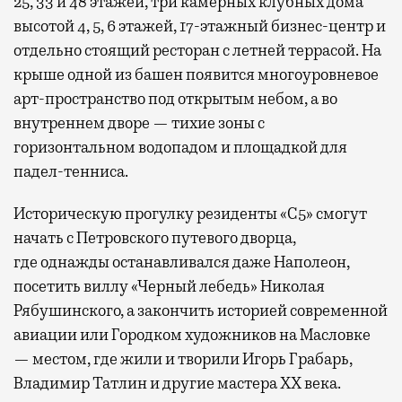
25, 33 и 48 этажей, три камерных клубных дома
высотой 4, 5, 6 этажей, 17-этажный бизнес-центр и
отдельно стоящий ресторан с летней террасой. На
крыше одной из башен появится многоуровневое
арт-пространство под открытым небом, а во
внутреннем дворе — тихие зоны с
горизонтальном водопадом и площадкой для
падел-тенниса.
Историческую прогулку резиденты «С5» смогут
начать с Петровского путевого дворца,
где
однажды останавливался даже Наполеон,
посетить виллу «Черный лебедь» Николая
Рябушинского, а закончить историей современной
авиации или Городком художников на Масловке
— местом, где жили и творили Игорь Грабарь,
Владимир Татлин и другие мастера XX века.