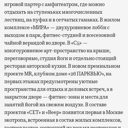
игровой партер с амфитеатром, где можно
отдыхать на ступеньках многочисленных
лестниц, на пуфах и в сетчатых гамаках. В жилом
комплексе «МИРА» — двухуровневое лобби с
выходом в парк, фитнес-студией и всесезонной
чайной верандой во дворе. В «С5» —
многоуровневое арт-пространство на крыше,
переговорные, студия йоги и отдельно стоящий
ресторан авторской кухни. В новом премиальном
проекте MR, клубном доме «26 ПАРКВЬЮ», на
первых этажах предусмотрены уютные
пространства для отдыха и деловых встреч, а в
закрытом дворе — фитнес-зоны и места для
занятий йогой на свежем воздухе. В составе
проектов «СЕТ» и «Веер»
появится
первая в Москве
экотропа, встроенная в состав жилых комплексов,
гастрокластер, состоящий из восьми ресторанов и