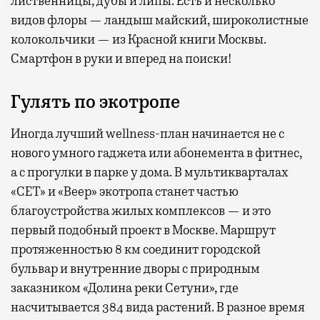
лиственницы, дубы и липы. Есть и несколько
видов флоры — ландыш майский, широколистные
колокольчики — из Красной книги Москвы.
Смартфон в руки и вперед на поиски!
Гулять по экотропе
Иногда лучший wellness-план начинается не с
нового умного гаджета или абонемента в фитнес,
а с прогулки в парке у дома. В мультикварталах
«СЕТ» и «Веер» экотропа станет частью
благоустройства жилых комплексов — и это
первый подобный проект в Москве. Маршрут
протяженностью 8 км соединит городской
бульвар и внутренние дворы с природным
заказником «Долина реки Сетуни», где
насчитывается 384 вида растений. В разное время