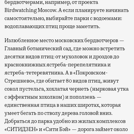
бердвотчерами, например, от проекта
Birdwatching Moscow. А если планируете начинать
самостоятельно, выбирайте парки с водоемами:
водоплавающих птиц проще заметить.
Излюбленное место московских бердвотчеров —
Главный ботанический сад, где можно встретить
десятки видов птиц: от мухоловок и дроздов до
краснокнижных ястреба-перепелятника и
ястреба-тетеревятника. А в «Покровском-
Стрешнево», где обитает 80 видов птиц, живут
сокол пустельга, хохлатая чернеть (нырковая утка
с эффектным хохолком) и поползень —
единственная птица в наших широтах, которая
умеет бегать по стволу дерева головой вниз.
Добраться до парка удобно из жилых комплексов
«СИТИДЗЕН» и «Сити Бэй» — дорога займет около