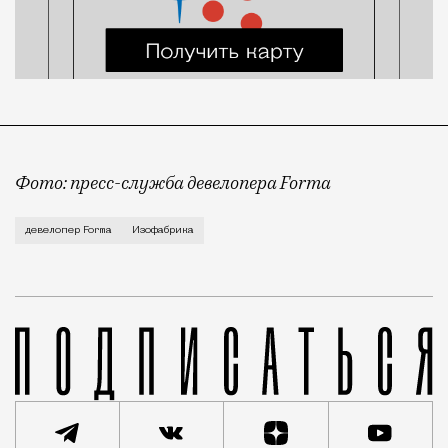
Фото: пресс-служба девелопера Forma
Корпус скульптуры и лепки Изофабрики на Часовой 
девелопер Forma
Изофабрика