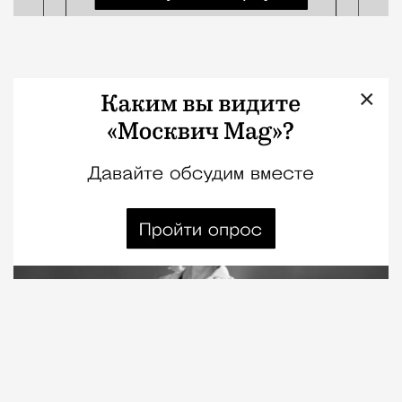
Московская красавица: Елена
×
Добронравова
Кино
Юнна Чупринина