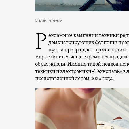
3 мин. чтения
Рекламные кампании техники редко выходят за рамки привычных съемок,
демонстрирующих функции проду
путь и превращает презентацию 
маркетинг все чаще стремится продава
образ жизни. Именно такой подход исп
техники и электроники «Технопарк» в
представленной летом 2026 года.