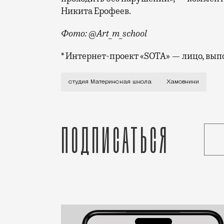
Никита Ерофеев.
Фото: @Art_m_school
* Интернет-проект «SOTA» — лицо, вы
Художественная студия «Материнская шк
студия Материнская школа
Хамовники
Подписаться
Статья
Николай Спиридонов
Город