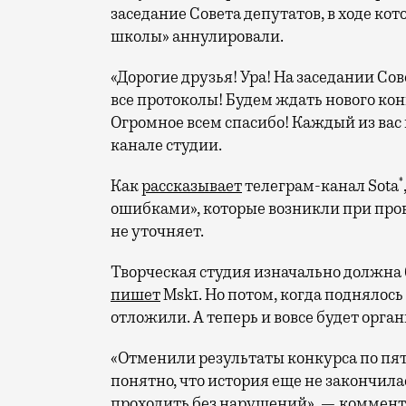
заседание Совета депутатов, в ходе к
школы» аннулировали.
«Дорогие друзья! Ура! На заседании С
все протоколы! Будем ждать нового кон
Огромное всем спасибо! Каждый из вас 
канале студии.
*
Как
рассказывает
телеграм-канал Sota
ошибками», которые возникли при пров
не уточняет.
Творческая студия изначально должна
пишет
Msk1. Но потом, когда поднялос
отложили. А теперь и вовсе будет орга
«Отменили результаты конкурса по пят
понятно, что история еще не закончила
проходить без нарушений», — коммен