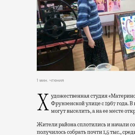
1 мин. чтения
Художественная студия «Материнская школа» занимает помещение на 3-й
Фрунзенской улице с 1967 года. В
могут выселить, а на ее месте от
Жители района сплотились и начали со
получилось собрать почти 1,5 тыс., сре