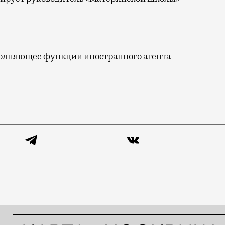
полняющее функции иностранного агента
ола» занимает помещение на 3-й Фрунзенской улице с 