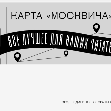
ГОРОД
ЛЮДИ
КИНО
РЕСТОРАНЫ 