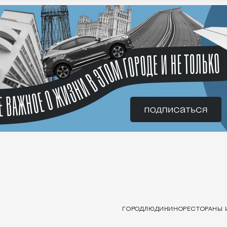
ГОРОД
ЛЮДИ
КИНО
РЕСТОРАНЫ 