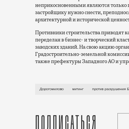
неприкосновенными являются только п
застройщику нужно снести, преподнос
архитектурной и исторической ценнос
Противники строительства приводят ка
переделан в бизнес- и творческий клас
заводских зданий. На свою акцию орг
Градостроительно-земельной комиссии
также префектуры Западного АО и упр
Акция согласована и пройдет на Украин
Дорогомилово
митинг
против разрушения 
Подписаться