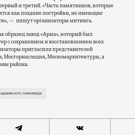
ервый и третий. «Часть памятников, которые
ятся как поздние постройки, не имеющие
ти», — пишут организаторы митинга.
к образец завод «Арма», который был
тер с сохранением и восстановлением всех
анизаторы пригласили представителей
, Мосгорнаследия, Москомархитектуры, а
авы района.
ском бульваре 31 марта. Это место стало одним из са
Бадаевского пивзавода