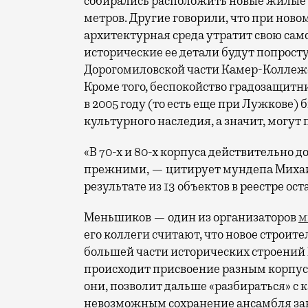
собирались расположить новые жилые и
метров. Другие говорили, что при ново
архитектурная среда утратит свою сам
исторические ее детали будут попросту
Дорогомиловской части Камер-Коллежск
Кроме того, беспокойство градозащитни
в 2005 году (то есть еще при Лужкове
культурного наследия, а значит, могут 
«В 70-х и 80-х корпуса действительно 
прежними, — цитирует мундепа Михаил
результате из 13 объектов в реестре ост
Меньшиков — один из организаторов
м
его коллеги считают, что новое строите
большей части исторических строений Б
происходит присвоение разным корпуса
они, позволит дальше «разбираться» с
невозможным сохранение ансамбля зав