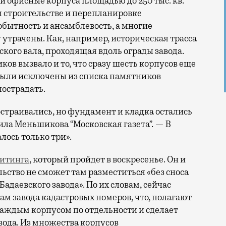
 офисные корпуса площадью до 250 тыс. кв.
м строительстве и перепланировке
обытность и ансамблевость, а многие
 утрачены. Как, например, историческая трасса
ого вала, проходящая вдоль ограды завода.
ков вызвало и то, что сразу шесть корпусов еще
) были исключены из списка памятников
пострадать.
достраивались, но фундамент и кладка остались
а Меньшикова “Московская газета”. — В
алось только три».
итинга
, который пройдет в воскресенье. Он и
льство не сможет там разместиться «без сноса
адаевского завода». По их словам, сейчас
м завода кадастровых номеров, что, полагают
 каждым корпусом по отдельности и сделает
ода. Из множества корпусов