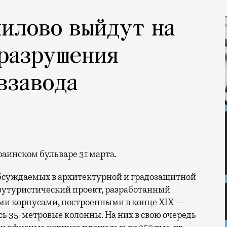
илово выйдут на
 разрушения
взавода
раинском бульваре 31 марта.
обсуждаемых в архитектурной и градозащитной
 футуристический проект, разработанный
ыми корпусами, построенными в конце XIX —
ь 35-метровые колонны. На них в свою очередь