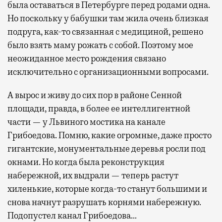
была оставаться в Петербурге перед родами одна.
Но поскольку у бабушки там жила очень близкая
подруга, как-то связанная с медициной, решено
было взять маму рожать с собой. Поэтому мое
неожиданное место рождения связано
исключительно с организационными вопросами.
А вырос и живу до сих пор в районе Сенной
площади, правда, в более ее интеллигентной
части — у Львиного мостика на канале
Грибоедова. Помню, какие огромные, даже просто
гигантские, монументальные деревья росли под
окнами. Но когда была реконструкция
набережной, их выдрали — теперь растут
хиленькие, которые когда-то станут большими и
снова начнут разрушать корнями набережную.
Подопустел канал Грибоедова…