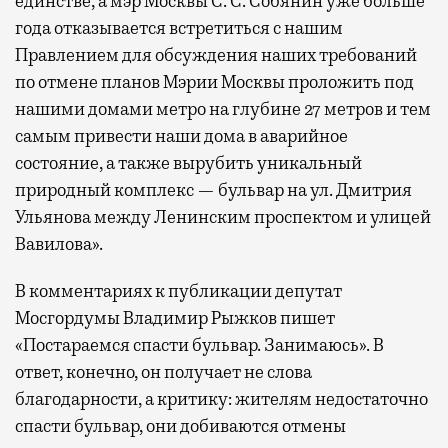
единстве, а мэр Москвы С. С. Собянин уже больше
года отказывается встретиться с нашим
Правлением для обсуждения наших требований
по отмене планов Мэрии Москвы проложить под
нашими домами метро на глубине 27 метров и тем
самым привести наши дома в аварийное
состояние, а также вырубить уникальный
природный комплекс — бульвар на ул. Дмитрия
Ульянова между Ленинским проспектом и улицей
Вавилова».
В комментариях к публикации депутат
Мосгордумы Владимир Рыжков пишет
«Постараемся спасти бульвар. Занимаюсь». В
ответ, конечно, он получает не слова
благодарности, а критику: жителям недостаточно
спасти бульвар, они добиваются отмены