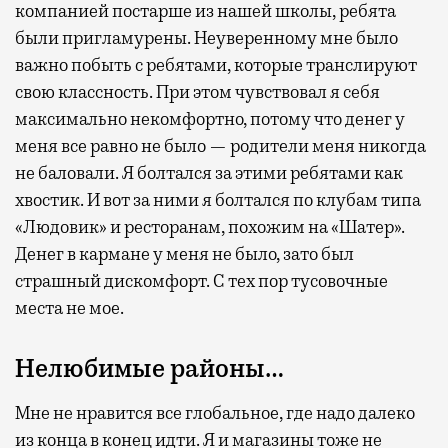
компанией постарше из нашей школы, ребята
были пригламурены. Неуверенному мне было
важно побыть с ребятами, которые транслируют
свою классность. При этом чувствовал я себя
максимально некомфортно, потому что денег у
меня все равно не было — родители меня никогда
не баловали. Я болтался за этими ребятами как
хвостик. И вот за ними я болтался по клубам типа
«Людовик» и ресторанам, похожим на «Шатер».
Денег в кармане у меня не было, зато был
страшный дискомфорт. С тех пор тусовочные
места не мое.
Нелюбимые районы…
Мне не нравится все глобальное, где надо далеко
из конца в конец идти. Я и магазины тоже не