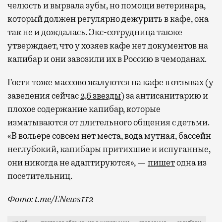
челюсть и вырвала зубы, но помощи ветеринара,
который должен регулярно дежурить в кафе, она
так не и дождалась. Экс-сотрудница также
утверждает, что у хозяев кафе нет документов на
капибар и они завозили их в Россию в чемоданах.
Гости тоже массово жалуются на кафе в отзывах (у
заведения сейчас
2,6 звезды
) за антисанитарию и
плохое содержание капибар, которые
изматываются от длительного общения с детьми.
«В вольере совсем нет места, вода мутная, бассейн
неглубокий, капибары притихшие и испуганные,
они никогда не адаптируются», —
пишет
одна из
посетительниц.
Фото: t.me/ENews112
С момента открытия нового контактного кафе с капи