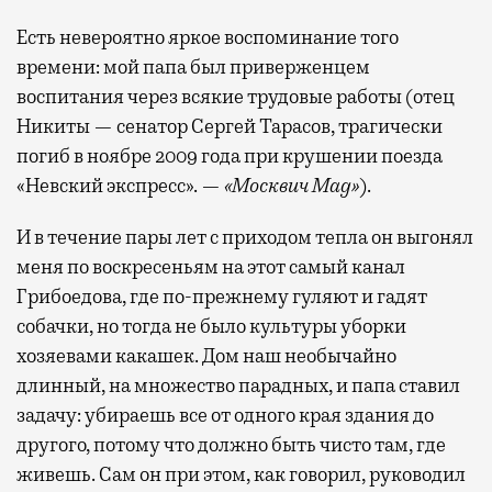
Есть невероятно яркое воспоминание того
времени: мой папа был приверженцем
воспитания через всякие трудовые работы (отец
Никиты — сенатор Сергей Тарасов, трагически
погиб в ноябре 2009 года при крушении поезда
«Невский экспресс». —
«Москвич Mag»
).
И в течение пары лет с приходом тепла он выгонял
меня по воскресеньям на этот самый канал
Грибоедова, где по-прежнему гуляют и гадят
собачки, но тогда не было культуры уборки
хозяевами какашек. Дом наш необычайно
длинный, на множество парадных, и папа ставил
задачу: убираешь все от одного края здания до
другого, потому что должно быть чисто там, где
живешь. Сам он при этом, как говорил, руководил