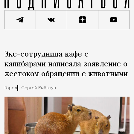
Реклама
Редакция Москвич Mag
Экс-сотрудница кафе с
Город
капибарами написала заявление о
жестоком обращении с животными
Город
Сергей Рыбачук