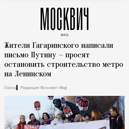
МОСКВИЧ
MAG
Введите ключевые слова для поиска статей
Жители Гагаринского написали
письмо Путину — просят
остановить строительство метро
на Ленинском
Город
Редакция Москвич Mag