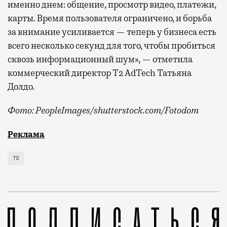
именно днем: общение, просмотр видео, платежи,
карты. Время пользователя ограничено, и борьба
за внимание усиливается — теперь у бизнеса есть
всего несколько секунд для того, чтобы пробиться
сквозь информационный шум», — отметила
коммерческий директор Т2 AdTech Татьяна
Долдо.
Фото: PeopleImages/shutterstock.com/Fotodom
Мобильный оператор Т2 изучил модели интернет-потр
Реклама
Т2