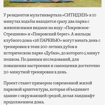
У резидентов мультиквартала «СИТИДЗЕН» в 10
минутах ходьбы находится сразу два парка с
живописными видами на воду: «Покровское-
Стрешнево» и «Покровский берег». А жильцы
клубного дома «26 ПАРКВЬЮ» могут начать день с
тренировки в тени 200-летних дубов в
историческом парке «Дубки», до которого 5 минут
пешком. По данным исследований, для
повышения настроения и самооценки достаточно
30-минутной тренировки в день.
Проект станет примером современной жилой
парковой архитектуры, которая объединяет
здание с окружающей средой, делая ландшафт
продолжением дома.