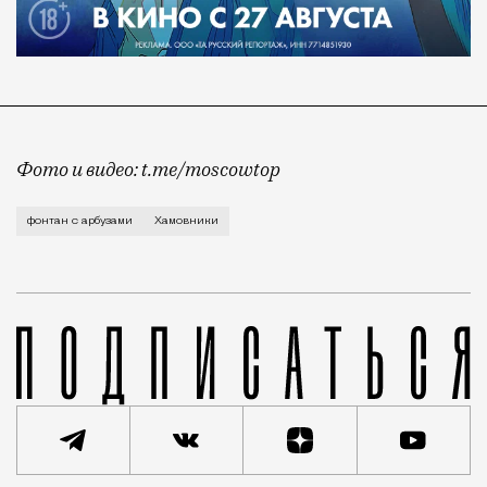
Фото и видео: t.me/moscowtop
Видео разместила у себя в соцсетях блогер и телев
фонтан с арбузами
Хамовники