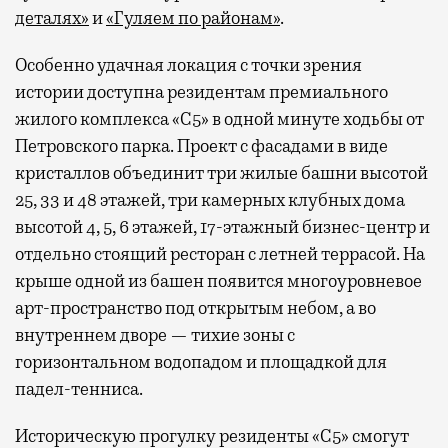
деталях»
и
«Гуляем по районам»
.
Особенно удачная локация с точки зрения
истории доступна резидентам премиального
жилого комплекса «С5»
в одной минуте ходьбы от
Петровского парка. Проект с фасадами в виде
кристаллов объединит три жилые башни высотой
25, 33 и 48 этажей, три камерных клубных дома
высотой 4, 5, 6 этажей, 17-этажный бизнес-центр и
отдельно стоящий ресторан с летней террасой. На
крыше одной из башен появится многоуровневое
арт-пространство под открытым небом, а во
внутреннем дворе — тихие зоны с
горизонтальном водопадом и площадкой для
падел-тенниса.
Историческую прогулку резиденты «С5» смогут