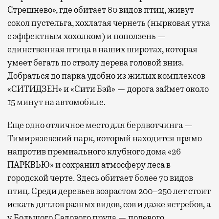
Стрешнево», где обитает 80 видов птиц, живут
сокол пустельга, хохлатая чернеть (нырковая утка
с эффектным хохолком) и поползень —
единственная птица в наших широтах, которая
умеет бегать по стволу дерева головой вниз.
Добраться до парка удобно из жилых комплексов
«СИТИДЗЕН» и «Сити Бэй» — дорога займет около
15 минут на автомобиле.
Еще одно отличное место для бердвотчинга —
Тимирязевский парк, который находится прямо
напротив премиального клубного дома «26
ПАРКВЬЮ» и сохранил атмосферу леса в
городской черте. Здесь обитает более 70 видов
птиц. Среди деревьев возрастом 200–250 лет стоит
искать дятлов разных видов, сов и даже ястребов, а
у Большого Садового пруда — полевого