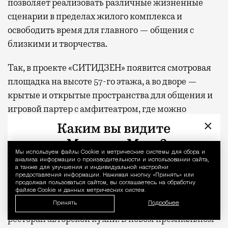
позволяет реализовать различные жизненные
сценарии в пределах жилого комплекса и
освободить время для главного — общения с
близкими и творчества.
Так, в проекте «СИТИДЗЕН» появится смотровая
площадка на высоте 57-го этажа, а во дворе —
крытые и открытые пространства для общения и
игровой партер с амфитеатром, где можно
отдыхать на ступеньках многочисленных
×
лестниц, на пуфах и в сетчатых гамаках. В жилом
комплексе «МИРА» — двухуровневое лобби с
Мы используем файлы Сookie и метрические системы для сбора и
Уведомление 
анализа информации о производительности и использовании сайта,
выходом в парк, фитнес-студией и всесезонной
а также для улучшения и индивидуальной настройки
чайной верандой во дворе. В «С5» —
предоставления информации. Нажимая кнопку «Принять» или
продолжая пользоваться сайтом, вы соглашаетесь на обработку
многоуровневое арт-пространство на крыше,
файлов Cookie и данных метрических систем.
переговорные, студия йоги и отдельно стоящий
Принять
Подробнее
ресторан авторской кухни. В новом премиальном