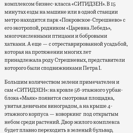
комплексом бизнес-класса «СИТИДЗЕН». В 15
минутах езды на машине или в одной станции
метро находится парк «Покровское-Стрешнево» с
его экотропой, родником «Царевна Лебедь»,
многочисленными птицами и бобровыми
хатками. А еще — с отреставрированной усадьбой,
которая на протяжении многих лет
принадлежала роду Стрешневых, представители
которого были сподвижниками Петра I.
Большим количеством зелени примечателен и
сам «СИТИДЗЕН»: на кровле 56-этажного урбан-
блока «Маяк» появится смотровая площадка,
увитая девичьим виноградом, а на крыше 4-
этажного корпуса — коворкинг под открытым
небом среди растений. Двор жилого комплекса
будет плавно переходить в зеленый бульвар,