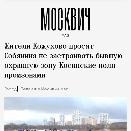
МОСКВИЧ
MAG
Введите ключевые слова для поиска статей
Жители Кожухово просят
Собянина не застраивать бывшую
охранную зону Косинские поля
промзонами
Город
Редакция Москвич Mag