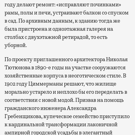
году делают ремонт: «исправляют починками»
рамы, полы и печи, устраивают балкон со спуском
в сад. По архивным данным, к зданию тогда же
была пристроена и одноэтажная галерея на
столбах с двухэтажной ретирадой, то есть
уборной.
По проекту приглашенного архитектора Николая
Тютюнова в 1890-е годы на участке сооружаются
хозяйственные корпуса в неоготическом стиле. В
1902 году Циммерманы решают, что жилище
морально устарело и неплохо бы его переделать в
соответствии с новой модой. Призвав на помощь
гражданского инженера Александра
Гребенщикова, купеческое семейство приступило
к кардинальной трансформации лаконичной
ампирной городской усадьбы в элегантный