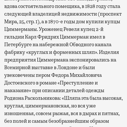
вдова состоятельного помещика, в 1828 году стала
следующей владелицей недвижимости (проспект
Мира, 25, стр. 1), а в 1870-е годы дом купили купцы
Циммерманы. Уроженец Ревеля купец 2-й
гильдии Карл Фридрих Циммерман имел в
Петербурге на набережной Обводного канала
фабрику «круглых и форменных шляп». Изделия
предприятия Циммермана экспонировались на
Всемирной выставке в Лондоне и были
увековечены пером Федора Михайловича
Достоевского в романе «Преступление и
наказание» при описании деталей одежды
Родиона Раскольникова: «Шляпа эта была высокая,
круглая, циммермановская, но вся уже
изношенная, совсем рыжая, вся в дырах и пятнах,
без полей и самым безобразнейшим образом