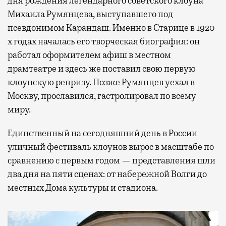
дня рождения легендарного советского клоуна
Михаила Румянцева, выступавшего под
псевдонимом Карандаш. Именно в Старице в 1920-
х годах началась его творческая биография: он
работал оформителем афиш в местном
драмтеатре и здесь же поставил свою первую
клоунскую репризу. Позже Румянцев уехал в
Москву, прославился, гастролировал по всему
миру.
Единственный на сегодняшний день в России
уличный фестиваль клоунов вырос в масштабе по
сравнению с первым годом — представления шли
два дня на пяти сценах: от набережной Волги до
местных Дома культуры и стадиона.