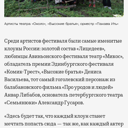
Артисты театра «Около», «Высокие братья», оркестр «Пакава Ить»
Среди артистов фестиваля были самые именитые
клоуны России: золотой состав «Лицедеев»,
любимцы Авиньонского фестиваля театр «Микос»,
обладатель премии Эдинбургского фестиваля
«Комик-Трест», «Высокие братья» Дениса
Васильева, тот самый гоголевский персонаж из
балабановского фильма «Про уродов и людей»
Анвар Либабов, основатель петербургского театра
«Семьянюки» Александр Гусаров.
«Здесь будет так, что каждый клоун станет
мечтать попасть сюда — так же, как каждый актер