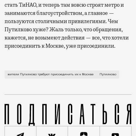
стать ТиНАО, и теперь там вовсю строят метро и
занимаются благоустройством, а главное —
пользуются столичными привилегиями. Чем
Путилково хуже? Жаль только, что обращения,
кажется, не возымеют действия — все, что хотели
присоединить к Москве, уже присоединили.
Они собрали несколько тысяч подписей под обращени
жители Путилково требуют присоединить их к Москве
Путилково