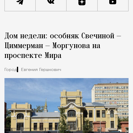
Реклама
Редакция Москвич Mag
Дом недели: особняк Свечиной —
Город
Циммерман — Моргунова на
проспекте Мира
Город
Евгения Гершкович