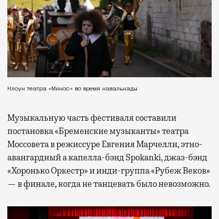
Клоун театра «Микос» во время кавалькады
Музыкальную часть фестиваля составили
постановка «Бременские музыканты» театра
Моссовета в режиссуре Евгения Марчелли, этно-
авангардный а капелла-бэнд Spokanki, джаз-бэнд
«Хоронько Оркестр» и инди-группа «Рубеж Веков»
— в финале, когда не танцевать было невозможно.