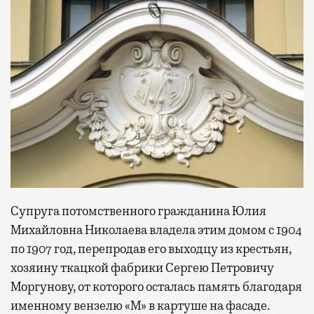
Супруга потомственного гражданина Юлия
Михайловна Николаева владела этим домом с 1904
по 1907 год, перепродав его выходцу из крестьян,
хозяину ткацкой фабрики Сергею Петровичу
Моргунову, от которого осталась память благодаря
именному вензелю «М» в картуше на фасаде.