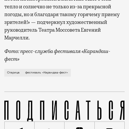
тепло и солнечно не только из-за прекрасной
погоды, но и благодаря такому горячему приему
зрителей!» — подчеркнул художественный
руководитель Театра Моссовета Евгений
Марчелли.
Фото: пресс-служба фестиваля «Карандаш-
фест»
В минувший уикенд маленькая Старица в Тверской об
Старица
фестиваль «Карандаш-фест»