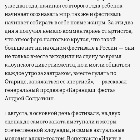
уже два года, начиная со второго года ребенок
начинает осознавать мир, так же и фестиваль
начинает собирать в себе новые жанры. За эти два
дня я получил немало комментариев от артистов,
что атмосфера настолько крутая, что такой
больше нет ни на одном фестивале в России — они
не только вместе выходили на сцену во время
клоунского дивертисмента, но и могли общаться
каждое утро за завтраком, вместе гулять по
Старице, заряжаться ее энергией», — рассказал
генеральный продюсер «Карандаш-феста»
Андрей Солдаткин.
1 августа, в основной день фестиваля, на двух
сценах до самого заката выступали и мэтры
отечественной клоунады, и самые актуальные
молодые клоун-театры. В спектакле «Идите в