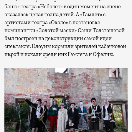
баню» театра «Неболет» в один момент на сцене
оказалась целая толпа детей. А «Гамлет» с
артистами театра «Около» в постановке
номинантки «Золотой маски» Саши Толстошевой
был построен на деконструкции самой идеи
спектакля. Клоуны кормили зрителей кабачковой
икрой и искали среди них Гамлета и Офелию.