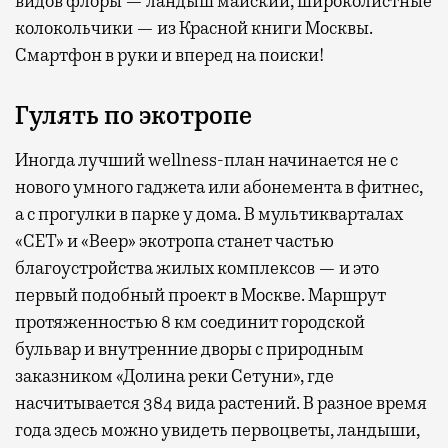
видов флоры — ландыш майский, широколистные
колокольчики — из Красной книги Москвы.
Смартфон в руки и вперед на поиски!
Гулять по экотропе
Иногда лучший wellness-план начинается не с
нового умного гаджета или абонемента в фитнес,
а с прогулки в парке у дома. В мультикварталах
«СЕТ» и «Веер» экотропа станет частью
благоустройства жилых комплексов — и это
первый подобный проект в Москве. Маршрут
протяженностью 8 км соединит городской
бульвар и внутренние дворы с природным
заказником «Долина реки Сетуни», где
насчитывается 384 вида растений. В разное время
года здесь можно увидеть первоцветы, ландыши,