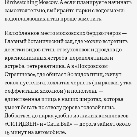
Birdwatching Moscow. А если планируете начинать
самостоятельно, выбирайте парки с водоемами:
водоплавающих птиц проще заметить.
Излюбленное место московских бердвотчеров —
Главный ботанический сад, где можно встретить
десятки видов птиц: от мухоловок и дроздов до
краснокнижных ястреба-перепелятника и
ястреба-тетеревятника. А в «Покровском-
Стрешнево», где обитает 80 видов птиц, живут
сокол пустельга, хохлатая чернеть (нырковая утка
с эффектным хохолком) и поползень —
единственная птица в наших широтах, которая
умеет бегать по стволу дерева головой вниз.
Добраться до парка удобно из жилых комплексов
«СИТИДЗЕН» и «Сити Бэй» — дорога займет около
15 минут на автомобиле.