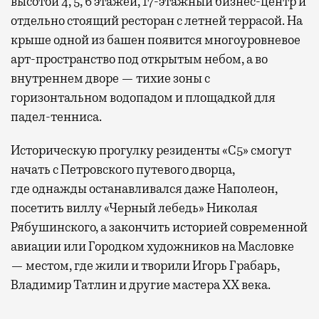
высотой 4, 5, 6 этажей, 17-этажный бизнес-центр и
отдельно стоящий ресторан с летней террасой. На
крыше одной из башен появится многоуровневое
арт-пространство под открытым небом, а во
внутреннем дворе — тихие зоны с
горизонтальном водопадом и площадкой для
падел-тенниса.
Историческую прогулку резиденты «С5» смогут
начать с Петровского путевого дворца,
где
однажды останавливался даже Наполеон,
посетить виллу «Черный лебедь» Николая
Рябушинского, а закончить историей современной
авиации или Городком художников на Масловке
— местом, где жили и творили Игорь Грабарь,
Владимир Татлин и другие мастера XX века.