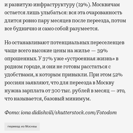
и развитую инфраструктуру (19%). Москвичам
остается лишь улыбаться: вся эта очарованность
длится ровно пару месяцев после переезда, потом
все буднично и само собой разумеется.
Но останавливают потенциальных переселенцев
чаще всего высокие цены на жилье — 39%
опрошенных. У 37% уже «устроенная жизнь» в
родном городе, и они не готовы расстаться с
удобствами, к которым привыкли. При этом 52%
россиян заявляют, что для переезда в Москву
нужна зарплата от 300 тыс. рублей в месяц — это,
что называется, базовый минимум.
Фото: iona didishvili/shutterstock.com/Fotodom
Москвичи крайне избирательны в своих жизненных ре
переезд из Москвы