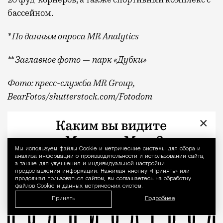
бассейном.
* По данным опроса MR Analytics
** Заглавное фото — парк «Дубки»
Фото: пресс-служба MR Group,
BearFotos
/shutterstock.com/Fotodom
Квадратные метры, планировки, вид из окон
Реклама
×
MR Group
Мы используем файлы Сookie и метрические системы для сбора и
Уведомление 
анализа информации о производительности и использовании сайта,
а также для улучшения и индивидуальной настройки
предоставления информации. Нажимая кнопку «Принять» или
продолжая пользоваться сайтом, вы соглашаетесь на обработку
файлов Cookie и данных метрических систем.
Принять
Подробнее