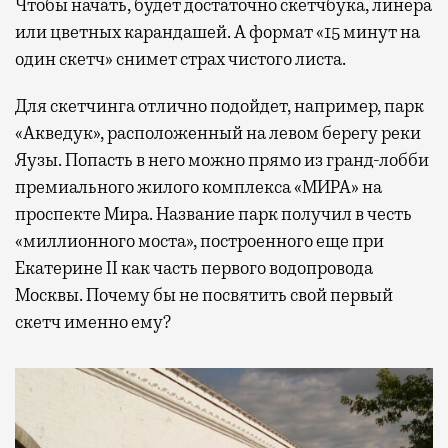
Чтобы начать, будет достаточно скетчбука, линера
или цветных карандашей. А формат «15 минут на
один скетч» снимет страх чистого листа.
Для скетчинга отлично подойдет, например, парк
«Акведук», расположенный на левом берегу реки
Яузы. Попасть в него можно прямо из гранд-лобби
премиального жилого комплекса «МИРА» на
проспекте Мира. Название парк получил в честь
«миллионного моста», построенного еще при
Екатерине II как часть первого водопровода
Москвы. Почему бы не посвятить свой первый
скетч именно ему?