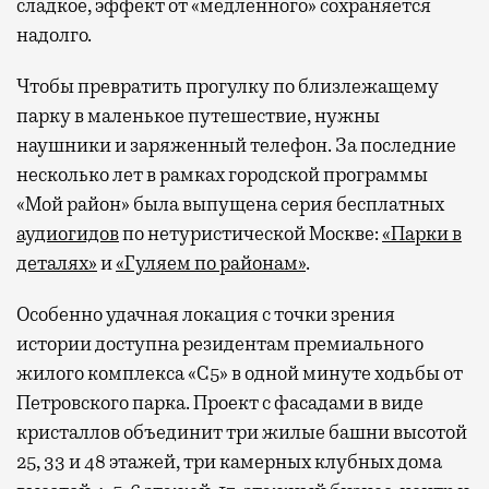
сладкое, эффект от «медленного» сохраняется
надолго.
Чтобы превратить прогулку по близлежащему
парку в маленькое путешествие, нужны
наушники и заряженный телефон. За последние
несколько лет в рамках городской программы
«Мой район» была выпущена серия бесплатных
аудиогидов
по нетуристической Москве:
«Парки в
деталях»
и
«Гуляем по районам»
.
Особенно удачная локация с точки зрения
истории доступна резидентам премиального
жилого комплекса «С5»
в одной минуте ходьбы от
Петровского парка. Проект с фасадами в виде
кристаллов объединит три жилые башни высотой
25, 33 и 48 этажей, три камерных клубных дома