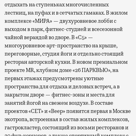
отдыхать на ступеньках многочисленных
лестниц, на пуфах и в сетчатых гамаках. В жилом
комплексе «МИРА» — двухуровневое лобби с
выходом в парк, фитнес-студией и всесезонной
чайной верандой во дворе. В «С5» —
многоуровневое арт-пространство на крыше,
переговорные, студия йоги и отдельно стоящий
ресторан авторской кухни. В новом премиальном
проекте MR, клубном доме «26 ПАРКВЬЮ», на
первых этажах предусмотрены уютные
пространства для отдыха и деловых встреч, а в
закрытом дворе — фитнес-зоны и места для
занятий йогой на свежем воздухе. В составе
проектов «СЕТ» и «Веер»
появится
первая в Москве
экотропа, встроенная в состав жилых комплексов,
гастрокластер, состоящий из восьми ресторанов и
20 фуд-корнеров, а также спортивный комплекс с