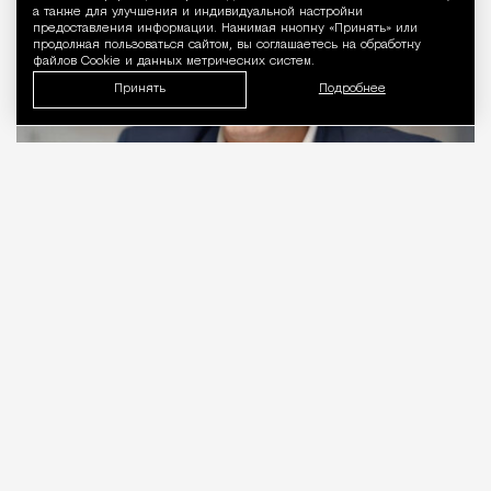
а также для улучшения и индивидуальной настройки
предоставления информации. Нажимая кнопку «Принять» или
продолжая пользоваться сайтом, вы соглашаетесь на обработку
файлов Cookie и данных метрических систем.
Принять
Подробнее
06.08.2026
2 мин. чтения
Видео с репликой из интервью народного
избранника блогеру Амирану Сардарову
быстро
разошлось
по сети — вероятно, не в
последнюю очередь из-за жизнерадостного,
заливистого смеха, которым он сопровождает свою
констатацию. Отсмеявшись, он уточняет, что это
смех сквозь слезы: «В Москве это 100%
невозможно, а в регионах еще хуже. Ни ставку в