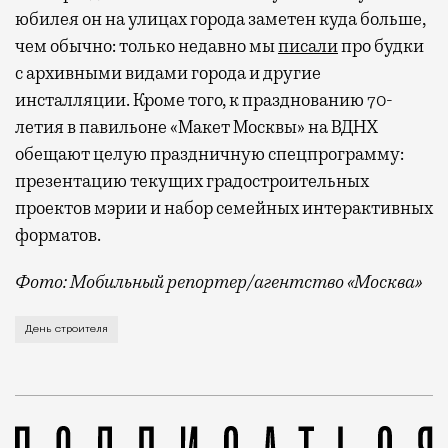
юбилея он на улицах города заметен куда больше,
чем обычно: только недавно мы
писали
про будки
с архивными видами города и другие
инсталляции. Кроме того, к празднованию 70-
летия в павильоне «Макет Москвы» на ВДНХ
обещают целую праздничную спецпрограмму:
презентацию текущих градостроительных
проектов мэрии и набор семейных интерактивных
форматов.
Фото: Мобильный репортер/агентство «Москва»
Это каска в фирменных цветах департамента строит
День строителя