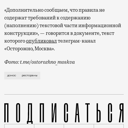
«Дополнительно сообщаем, что правила не
содержат требований к содержанию
(наполнению) текстовой части информационной
конструкции», — говорится в документе, текст
которого
опубликовал
телеграм-канал
«Осторожно, Москва».
Фото: t.me/ostorozhno_moskva
Заведению выписали предупреждение и попросили уб
донос
рестораны