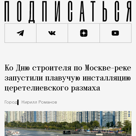
Реклама
Редакция Москвич Mag
Ко Дню строителя по Москве-реке
Город
запустили плавучую инсталляцию
церетелиевского размаха
Город
Кирилл Романов