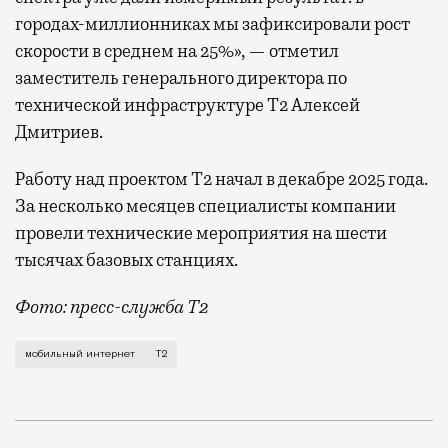
городах-миллионниках мы зафиксировали рост
скорости в среднем на 25%», — отметил
заместитель генерального директора по
технической инфраструктуре Т2 Алексей
Дмитриев.
Работу над проектом Т2 начал в декабре 2025 года.
За несколько месяцев специалисты компании
провели технические мероприятия на шести
тысячах базовых станциях.
Фото: пресс-служба Т2
Мобильный оператор Т2 завершил работы по увеличе
мобильный интернет
Т2