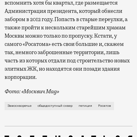
вспомнить хотя бы квартал, где размещается
Администрация президента, который обнесли
забором в 2012 году. Попасть в старые переулки, а
также пройти к нескольким старейшим храмам
Москвы можно только по пропуску. Кстати, у
самого «Росатома» есть свои большие и, скажем
так, немного заброшенные территории, лишь
часть из которых отдали под строительство новых
элитных ЖК, но находятся они позади здания
корпорации.
Фото: «Москвич Mag»
Вы ни за что не догадаетесь, что сюда можно зайти
Замоскворечье
общедоступный сквер
петиция
Росатом