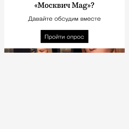
Город
Николай Спиридонов
06.08.2026
2 мин. чтения
Ни одна неделя уже не обходится без нового
прогноза о том, как искусственный
интеллект изменит рынок труда. Одни обещают,
что нейросети заменят половину офисов, другие
— что максимум избавят нас от скучной рутины.