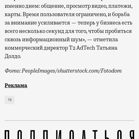
именно днем: общение, просмотр видео, платежи,
карты. Время пользователя ограничено, и борьба
за внимание усиливается — теперь у бизнеса есть
всего несколько секунд для того, чтобы пробиться
сквозь информационный шум», — отметила
коммерческий директор Т2 AdTech Татьяна
Долдо.
Фото: PeopleImages/shutterstock.com/Fotodom
Мобильный оператор Т2 изучил модели интернет-потр
Реклама
Т2