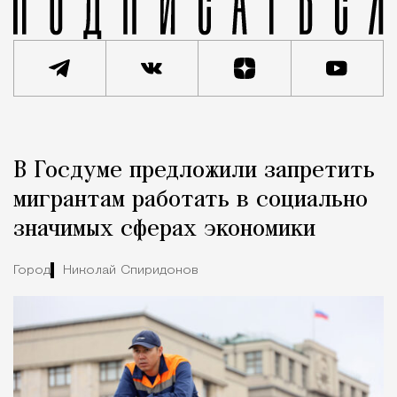
Реклама
Редакция Москвич Mag
В Госдуме предложили запретить
Город
мигрантам работать в социально
значимых сферах экономики
Город
Николай Спиридонов