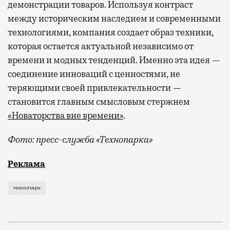
демонстрации товаров. Используя контраст
между историческим наследием и современными
технологиями, компания создает образ техники,
которая остается актуальной независимо от
времени и модных тенденций. Именно эта идея —
соединение инноваций с ценностями, не
теряющими своей привлекательности —
становится главным смысловым стержнем
«Новаторства вне времени»
.
Фото: пресс-служба «Технопарка»
Рекламные кампании техники редко выходят за рамк
Реклама
технопарк