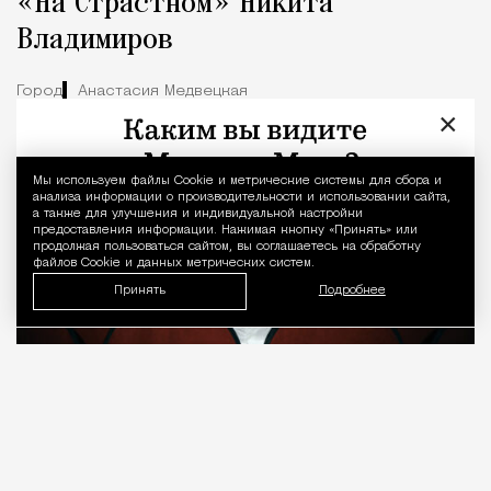
«На Страстном» Никита
Владимиров
Город
Анастасия Медвецкая
×
Мы используем файлы Сookie и метрические системы для сбора и
Уведомление 
анализа информации о производительности и использовании сайта,
а также для улучшения и индивидуальной настройки
предоставления информации. Нажимая кнопку «Принять» или
продолжая пользоваться сайтом, вы соглашаетесь на обработку
файлов Cookie и данных метрических систем.
Принять
Подробнее
08.08.2026
7 мин. чтения
О рождении за границей благодаря бабушке
Алисе Фрейндлих, о папе, который устраивал