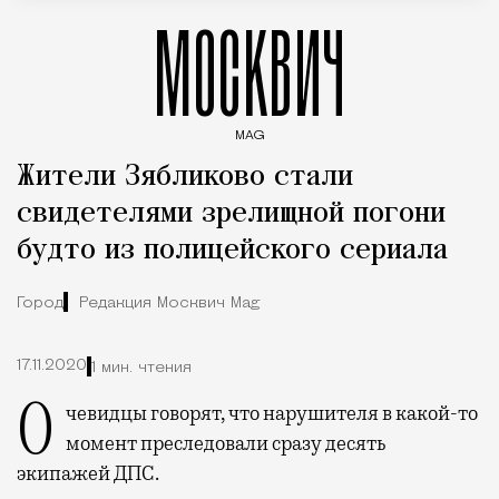
МОСКВИЧ
MAG
Введите ключевые слова для поиска статей
Жители Зябликово стали
свидетелями зрелищной погони
будто из полицейского сериала
Город
Редакция Москвич Mag
17.11.2020
1 мин. чтения
Очевидцы говорят, что нарушителя в какой-то
момент преследовали сразу десять
экипажей ДПС.