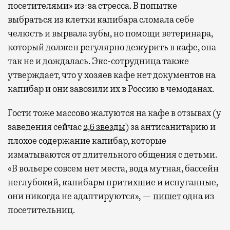
посетителями» из-за стресса. В попытке
выбраться из клетки капибара сломала себе
челюсть и вырвала зубы, но помощи ветеринара,
который должен регулярно дежурить в кафе, она
так не и дождалась. Экс-сотрудница также
утверждает, что у хозяев кафе нет документов на
капибар и они завозили их в Россию в чемоданах.
Гости тоже массово жалуются на кафе в отзывах (у
заведения сейчас
2,6 звезды
) за антисанитарию и
плохое содержание капибар, которые
изматываются от длительного общения с детьми.
«В вольере совсем нет места, вода мутная, бассейн
неглубокий, капибары притихшие и испуганные,
они никогда не адаптируются», —
пишет
одна из
посетительниц.