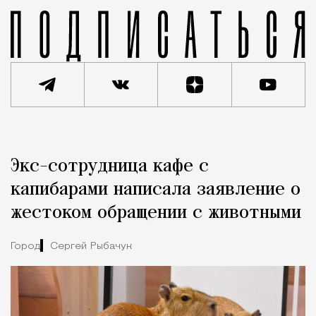
Реклама
Редакция Москвич Mag
Экс-сотрудница кафе с
Город
капибарами написала заявление о
жестоком обращении с животными
Город
Сергей Рыбачук