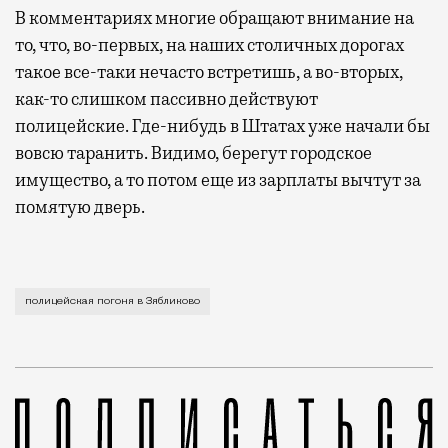
В комментариях многие обращают внимание на
то, что, во-первых, на наших столичных дорогах
такое все-таки нечасто встретишь, а во-вторых,
как-то слишком пассивно действуют
полицейские. Где-нибудь в Штатах уже начали бы
вовсю таранить. Видимо, берегут городское
имущество, а то потом еще из зарплаты вычтут за
помятую дверь.
Очевидцы говорят, что нарушителя в какой-то момен
полицейская погоня в Зябликово