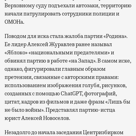
спокойно закончить дела или спланировать
Верховному суду подъехали автозаки, территорию
активности в путешествии, например
начали патрулировать сотрудники полиции и
забронировать нужные билеты и рестораны.
ОМОНа.
Поводом для иска стала жалоба партии «Родина».
Ее лидер Алексей Журавлев ранее называл
Бизнес-зал становится местом, где можно
провести переговоры, поработать или просто
«Яблоко» «национальными предателями» и
выпить кофе, наблюдая сквозь панорамные
обвинял партию в работе «на Запад». В самом иске,
окна за тем, как взлетают и садятся
однако, фигурировали главным образом
самолеты. В Москве нет недостатка
претензии, связанные с авторскими правами:
в лаунжах. В аэропортах их обычно
использованием изображения голубя, рисунков,
несколько — в разных зонах воздушных
созданных с помощью ChatGPT, фотографий,
гаваней. На некоторых вокзалах — тоже.
цитат, кадров из фильмов и даже фразы «Лишь бы
Лаунжи доступны на Ленинградском,
не было войны». Представлял партию-истца
Павелецком, Казанском, Ярославском
юрист Алексей Новоселов.
и Курском вокзалах.
Попасть в бизнес-залы
могут держатели карт Mir Supreme. Причем
Незадолго до начала заседания Центризбирком