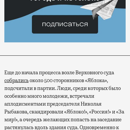
Еще до начала процесса возле Верховного суда
собрались
около 500 сторонников «Яблока»,
подсчитали в партии. Люди, среди которых было
особенно много молодежи, встречали
Современный путешественник часто берет
аплодисментами председателя Николая
с собой не только чемодан, но и ноутбук.
Рыбакова, скандировали «Яблоко!», «Россия!» и «За
А ожидание рейса все чаще превращается
мир!», а очередь желающих попасть на заседание
не в потерянное время, а в возможность
растянулась вдоль здания суда. Одновременно к