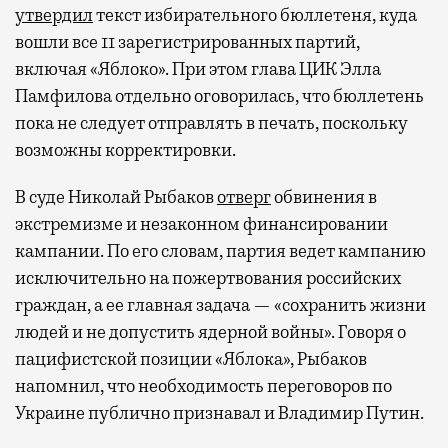
не только в столице. Всего доступно более
утвердил
текст избирательного бюллетеня, куда
1000 бизнес-залов по всему миру.
вошли все 11 зарегистрированных партий,
включая «Яблоко». При этом глава ЦИК Элла
Памфилова отдельно оговорилась, что бюллетень
пока не следует отправлять в печать, поскольку
возможны корректировки.
В суде Николай Рыбаков
отверг
обвинения в
экстремизме и незаконном финансировании
кампании. По его словам, партия ведет кампанию
исключительно на пожертвования российских
граждан, а ее главная задача — «сохранить жизни
людей и не допустить ядерной войны». Говоря о
пацифистской позиции «Яблока», Рыбаков
напомнил, что необходимость переговоров по
Украине публично признавал и Владимир Путин.