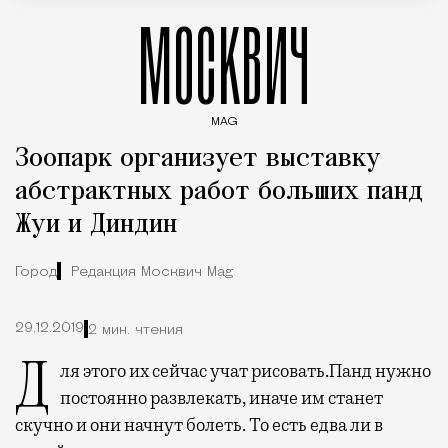
МОСКВИЧ
MAG
Введите ключевые слова для поиска статей
Зоопарк организует выставку
абстрактных работ больших панд
Жуи и Диндин
Город
Редакция Москвич Mag
29.12.2019
2 мин. чтения
Для этого их сейчас учат рисовать.
Панд нужно
постоянно развлекать, иначе им станет
скучно и они начнут болеть. То есть едва ли в