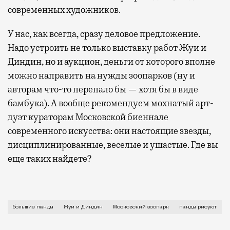
современных художников.
У нас, как всегда, сразу деловое предложение.
Надо устроить не только выставку работ Жуи и
Диндин, но и аукцион, деньги от которого вполне
можно направить на нужды зоопарков (ну и
авторам что-то перепало бы — хотя бы в виде
бамбука). А вообще рекомендуем мохнатый арт-
дуэт кураторам Московской биеннале
современного искусства: они настоящие звезды,
дисциплинированные, веселые и ушастые. Где вы
еще таких найдете?
Для этого их сейчас учат рисовать.Панд нужно пост
большие панды
Жуи и Диндин
Московский зоопарк
панды рисуют