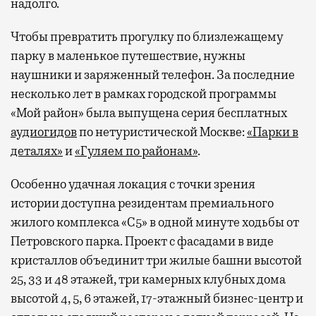
надолго.
Чтобы превратить прогулку по близлежащему
парку в маленькое путешествие, нужны
наушники и заряженный телефон. За последние
несколько лет в рамках городской программы
«Мой район» была выпущена серия бесплатных
аудиогидов
по нетуристической Москве:
«Парки в
деталях»
и
«Гуляем по районам»
.
Особенно удачная локация с точки зрения
истории доступна резидентам премиального
жилого комплекса «С5»
в одной минуте ходьбы от
Петровского парка. Проект с фасадами в виде
кристаллов объединит три жилые башни высотой
25, 33 и 48 этажей, три камерных клубных дома
высотой 4, 5, 6 этажей, 17-этажный бизнес-центр и