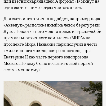
или цветных карандашей. А формат «15 минут на
один скетч» снимет страх чистого листа.
Для скетчинга отлично подойдет, например, парк
«Акведук», расположенный на левом берегу реки
Яузы. Попасть в него можно прямо из гранд-лобби
премиального жилого комплекса «МИРА» на
проспекте Мира. Название парк получил в честь
«миллионного моста», построенного еще при
Екатерине II как часть первого водопровода
Москвы. Почему бы не посвятить свой первый
скетч именно ему?