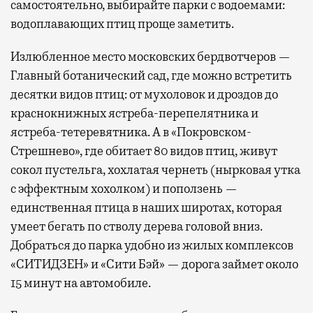
самостоятельно, выбирайте парки с водоемами:
водоплавающих птиц проще заметить.
Излюбленное место московских бердвотчеров —
Главный ботанический сад, где можно встретить
десятки видов птиц: от мухоловок и дроздов до
краснокнижных ястреба-перепелятника и
ястреба-тетеревятника. А в «Покровском-
Стрешнево», где обитает 80 видов птиц, живут
сокол пустельга, хохлатая чернеть (нырковая утка
с эффектным хохолком) и поползень —
единственная птица в наших широтах, которая
умеет бегать по стволу дерева головой вниз.
Добраться до парка удобно из жилых комплексов
«СИТИДЗЕН» и «Сити Бэй» — дорога займет около
15 минут на автомобиле.