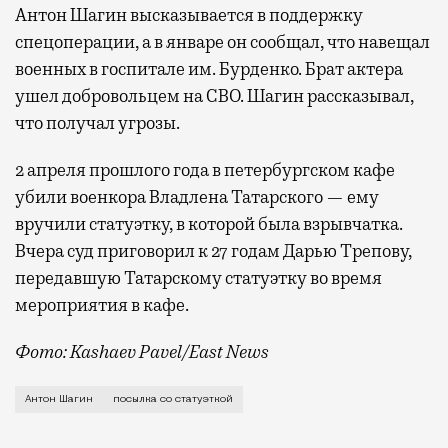
Антон Шагин высказывается в поддержку
спецоперации, а в январе он сообщал, что навещал
военных в госпитале им. Бурденко. Брат актера
ушел добровольцем на СВО. Шагин рассказывал,
что получал угрозы.
2 апреля прошлого года в петербургском кафе
убили военкора Владлена Татарского — ему
вручили статуэтку, в которой была взрывчатка.
Вчера суд приговорил к 27 годам Дарью Трепову,
передавшую Татарскому статуэтку во время
мероприятия в кафе.
Фото: Kashaev Pavel/East News
Стутуэтка Фемиды — богини правосудия — натолкнула
Антон Шагин
посылка со статуэткой