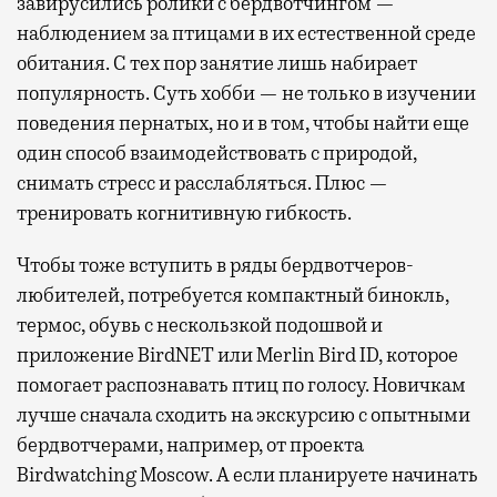
завирусились ролики с бердвотчингом —
наблюдением за птицами в их естественной среде
обитания. С тех пор занятие лишь набирает
популярность. Суть хобби — не только в изучении
поведения пернатых, но и в том, чтобы найти еще
один способ взаимодействовать с природой,
снимать стресс и расслабляться. Плюс —
тренировать когнитивную гибкость.
Чтобы тоже вступить в ряды бердвотчеров-
любителей, потребуется компактный бинокль,
термос, обувь с нескользкой подошвой и
приложение BirdNET или Merlin Bird ID, которое
помогает распознавать птиц по голосу. Новичкам
лучше сначала сходить на экскурсию с опытными
бердвотчерами, например, от проекта
Birdwatching Moscow. А если планируете начинать