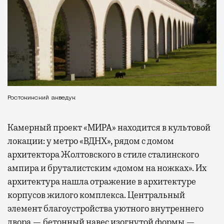
Ростокинский акведук
Камерный проект «МИРА» находится в культовой
локации: у метро «ВДНХ», рядом с домом
архитектора Жолтовского в стиле сталинского
ампира и бруталистским «домом на ножках». Их
архитектура нашла отражение в архитектуре
корпусов жилого комплекса. Центральный
элемент благоустройства уютного внутреннего
двора — бетонный навес изогнутой формы —