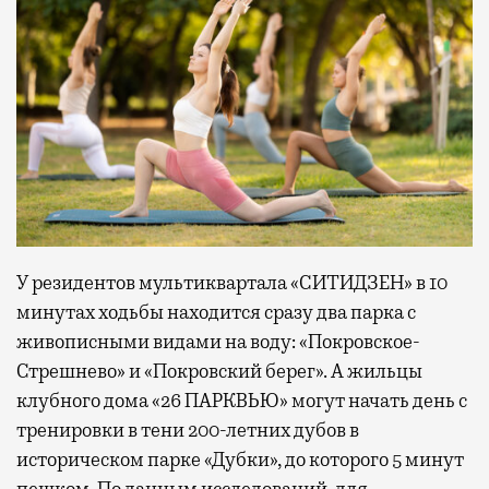
У резидентов мультиквартала «СИТИДЗЕН» в 10
минутах ходьбы находится сразу два парка с
живописными видами на воду: «Покровское-
Стрешнево» и «Покровский берег». А жильцы
клубного дома «26 ПАРКВЬЮ» могут начать день с
тренировки в тени 200-летних дубов в
историческом парке «Дубки», до которого 5 минут