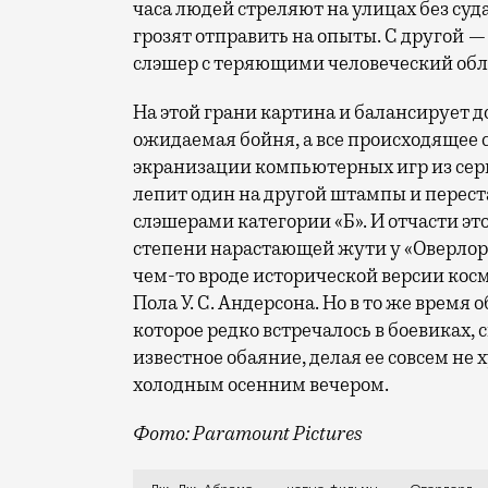
часа людей стреляют на улицах без суда
грозят отправить на опыты. С другой 
слэшер с теряющими человеческий об
На этой грани картина и балансирует д
ожидаемая бойня, а все происходящее 
экранизации компьютерных игр из серии
лепит один на другой штампы и переста
слэшерами категории «Б». И отчасти это
степени нарастающей жути у «Оверлорда
чем-то вроде исторической версии кос
Пола У. С. Андерсона. Но в то же врем
которое редко встречалось в боевиках, 
известное обаяние, делая ее совсем не
холодным осенним вечером.
Фото: Paramount Pictures
Раннее лето 1944 года. На носу — букв