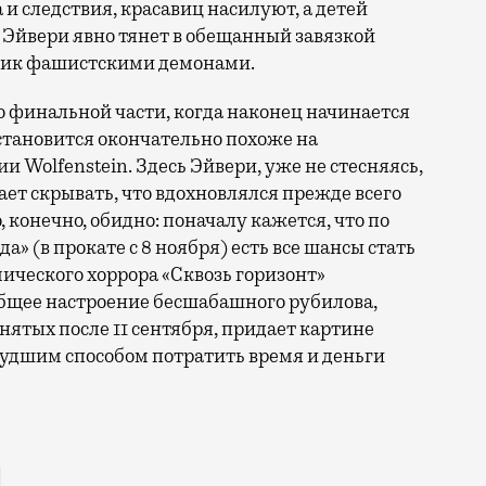
 и следствия, красавиц насилуют, а детей
— Эйвери явно тянет в обещанный завязкой
лик фашистскими демонами.
о финальной части, когда наконец начинается
становится окончательно похоже на
 Wolfenstein. Здесь Эйвери, уже не стесняясь,
ет скрывать, что вдохновлялся прежде всего
, конечно, обидно: поначалу кажется, что по
» (в прокате с 8 ноября) есть все шансы стать
мического хоррора «Сквозь горизонт»
я общее настроение бесшабашного рубилова,
снятых после 11 сентября, придает картине
 худшим способом потратить время и деньги
ально завтра — высадка в Нормандии, открытие второ