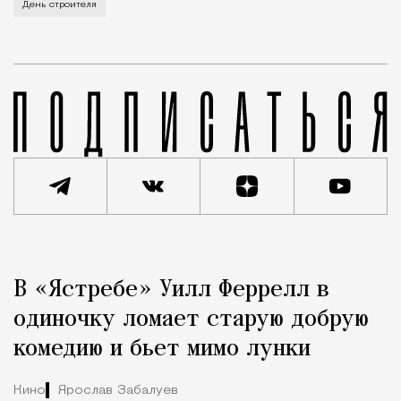
В этом году профессиональный праздник День строи
День строителя
Реклама
Редакция Москвич Mag
В «Ястребе» Уилл Феррелл в
Город
одиночку ломает старую добрую
комедию и бьет мимо лунки
Кино
Ярослав Забалуев