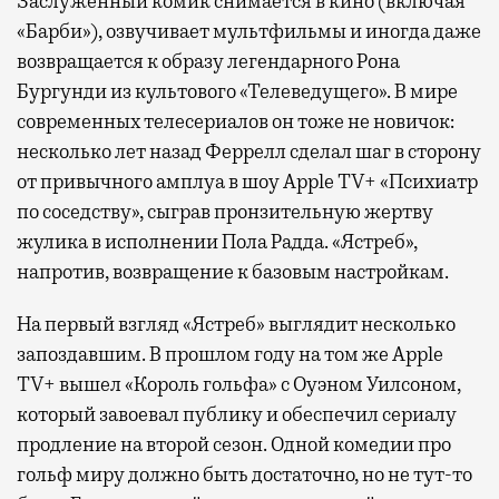
Заслуженный комик снимается в кино (включая
«Барби»), озвучивает мультфильмы и иногда даже
возвращается к образу легендарного Рона
Бургунди из культового «Телеведущего». В мире
современных телесериалов он тоже не новичок:
несколько лет назад Феррелл сделал шаг в сторону
от привычного амплуа в шоу Apple TV+ «Психиатр
по соседству», сыграв пронзительную жертву
жулика в исполнении Пола Радда. «Ястреб»,
напротив, возвращение к базовым настройкам.
На первый взгляд «Ястреб» выглядит несколько
запоздавшим. В прошлом году на том же Apple
TV+ вышел «Король гольфа» с Оуэном Уилсоном,
который завоевал публику и обеспечил сериалу
продление на второй сезон. Одной комедии про
гольф миру должно быть достаточно, но не тут-то