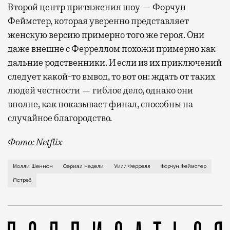
Второй центр притяжения шоу — Форчун
Феймстер, которая уверенно представляет
женскую версию примерно того же героя. Они
даже внешне с Ферреллом похожи примерно как
дальние родственники. И если из их приключений
следует какой-то вывод, то вот он: ждать от таких
людей честности — гиблое дело, однако они
вполне, как показывает финал, способны на
случайное благородство.
Фото: Netflix
Когда-то Лонни Хокинс (Уилл Феррелл) был звездой 
Молли Шеннон
Сериал недели
Уилл Феррелл
Форчун Феймстер
Ястреб