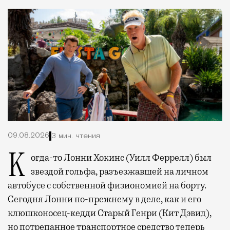
09.08.2026
3 мин. чтения
Когда-то Лонни Хокинс (Уилл Феррелл) был
звездой гольфа, разъезжавшей на личном
автобусе с собственной физиономией на борту.
Сегодня Лонни по-прежнему в деле, как и его
клюшконосец-кедди Старый Генри (Кит Дэвид),
но потрепанное транспортное средство теперь