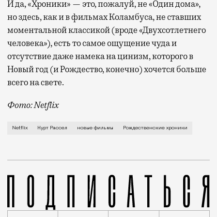
И да, «Хроники» — это, пожалуй, не «Один дома»,
но здесь, как и в фильмах Коламбуса, не ставших
моментальной классикой (вроде «Двухсотлетнего
человека»), есть то самое ощущение чуда и
отсутствие даже намека на цинизм, которого в
Новый год (и Рождество, конечно) хочется больше
всего на свете.
Фото: Netflix
В семье Пирсов готовятся встречать Рождество, но 
Netflix
Курт Рассел
новые фильмы
Рождественские хроники