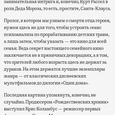
занимательная интрига и, конечно, Курт Рассел в
роли Деда Мороза, то есть, простите, Санта-Клауса.
Пролог, в котором мы узнаем о смерти отца героев,
нужен здесь не для того, чтобы устроить сеанс
психоанализа по прорабатыванию детских травм,
а лишь затем, чтобы указать — это кино для всей
семьи. Ведь секрет настоящего семейного кино
заключается не в пряничных декорациях, а в том,
что зрителей любого возраста здесь не держат за
дураков. На этом держатся лучшие экземпляры
жанра — от классических диснеевских
мультфильмов до дилогии «Один дома».
Последняя картина упомянута, конечно, не
случайно. Продюсером «Рождественских хроник»
выступил Крис Коламбус — режиссер первых