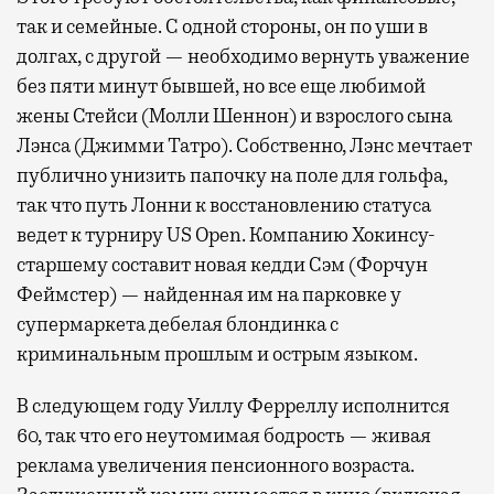
так и семейные. С одной стороны, он по уши в
долгах, с другой — необходимо вернуть уважение
без пяти минут бывшей, но все еще любимой
жены Стейси (Молли Шеннон) и взрослого сына
Лэнса (Джимми Татро). Собственно, Лэнс мечтает
публично унизить папочку на поле для гольфа,
так что путь Лонни к восстановлению статуса
ведет к турниру US Open. Компанию Хокинсу-
старшему составит новая кедди Сэм (Форчун
Феймстер) — найденная им на парковке у
супермаркета дебелая блондинка с
криминальным прошлым и острым языком.
В следующем году Уиллу Ферреллу исполнится
60, так что его неутомимая бодрость — живая
реклама увеличения пенсионного возраста.