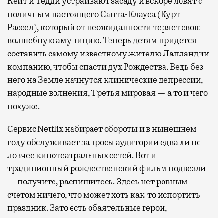
Кейт и Тедди устраивают засаду и вскоре ловят с
поличным настоящего Санта-Клауса (Курт
Рассел), который от неожиданности теряет свою
волшебную амуницию. Теперь детям придется
составить самому известному жителю Лапландии
компанию, чтобы спасти дух Рождества. Ведь без
него на Земле начнутся клинические депрессии,
народные волнения, Третья мировая — а то и чего
похуже.
Сервис
Netflix
набирает обороты и в нынешнем
году обслуживает запросы аудитории едва ли не
ловчее кинотеатральных сетей. Вот и
традиционный рождественский фильм подвезли
— получите, распишитесь. Здесь нет ровным
счетом ничего, что может хоть как-то испортить
праздник. Зато есть обаятельные герои,