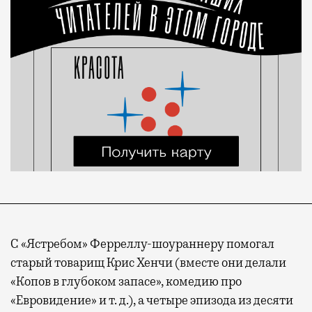
С «Ястребом» Ферреллу-шоураннеру помогал
старый товарищ Крис Хенчи (вместе они делали
«Копов в глубоком запасе», комедию про
«Евровидение» и т. д.), а четыре эпизода из десяти