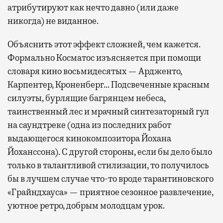
атрибутируют как нечто давно (или даже
никогда) не виданное.
Объяснить этот эффект сложней, чем кажется.
Формально Косматос изъясняется при помощи
словаря кино восьмидесятых — Ардженто,
Карпентер, Кроненберг… Подсвеченные красным
силуэты, бурлящие багрянцем небеса,
таинственный лес и мрачный синтезаторный гул
на саундтреке (одна из последних работ
выдающегося кинокомпозитора Йохана
Йоханссона). С другой стороны, если бы дело было
только в талантливой стилизации, то получилось
бы в лучшем случае что-то вроде тарантиновского
«Грайндхауса» — приятное сезонное развлечение,
уютное ретро, добрым молодцам урок.