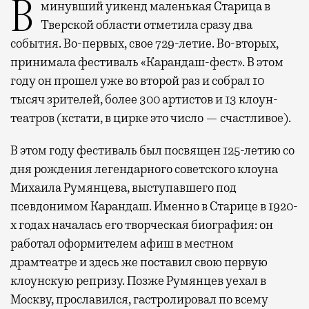
В минувший уикенд маленькая Старица в
Тверской области отметила сразу два
события. Во-первых, свое 729-летие. Во-вторых,
принимала фестиваль «Карандаш-фест». В этом
году он прошел уже во второй раз и собрал 10
тысяч зрителей, более 300 артистов и 13 клоун-
театров (кстати, в цирке это число — счастливое).
В этом году фестиваль был посвящен 125-летию со
дня рождения легендарного советского клоуна
Михаила Румянцева, выступавшего под
псевдонимом Карандаш. Именно в Старице в 1920-
х годах началась его творческая биография: он
работал оформителем афиш в местном
драмтеатре и здесь же поставил свою первую
клоунскую репризу. Позже Румянцев уехал в
Москву, прославился, гастролировал по всему