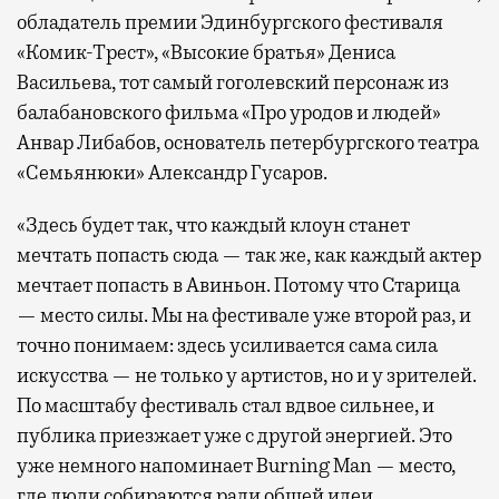
обладатель премии Эдинбургского фестиваля
«Комик-Трест», «Высокие братья» Дениса
Васильева, тот самый гоголевский персонаж из
балабановского фильма «Про уродов и людей»
Анвар Либабов, основатель петербургского театра
«Семьянюки» Александр Гусаров.
«Здесь будет так, что каждый клоун станет
мечтать попасть сюда — так же, как каждый актер
мечтает попасть в Авиньон. Потому что Старица
— место силы. Мы на фестивале уже второй раз, и
точно понимаем: здесь усиливается сама сила
искусства — не только у артистов, но и у зрителей.
По масштабу фестиваль стал вдвое сильнее, и
публика приезжает уже с другой энергией. Это
уже немного напоминает Burning Man — место,
где люди собираются ради общей идеи.