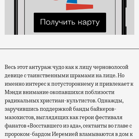
Весь этот антураж чудо как к лицу черноволосой
девице с таинственными шрамами на лице. Но
именно интерес к потустороннему и привлекает к
Мэнди внимание окопавшихся поблизости
радикальных христиан-культистов. Однажды,
заручившись поддержкой банды байкеров-
мазохистов, выглядящих как герои фестиваля
фанатов «Восставшего из ада», сектанты во главе с
пророком-бардом Иеремией вламываются в дом к