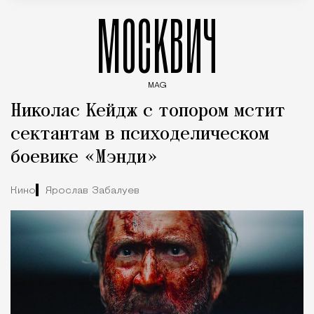
МОСКВИЧ
MAG
Введите ключевые слова для поиска статей
Николас Кейдж с топором мстит
сектантам в психоделическом
боевике «Мэнди»
Кино
Ярослав Забалуев