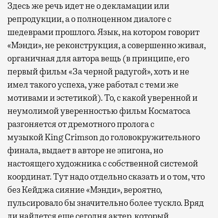
Здесь же речь идет не о декламации или
репродукции, а о полноценном диалоге с
шедеврами прошлого. Язык, на котором говорит
«Мэнди», не реконструкция, а совершенно живая,
органичная для автора вещь (в принципе, его
первый фильм «За черной радугой», хоть и не
имел такого успеха, уже работал с теми же
мотивами и эстетикой). То, с какой уверенной и
неумолимой уверенностью фильм Косматоса
разгоняется от дремотного пролога с
музыкой
King
Crimson
до головокружительного
финала, выдает в авторе не эпигона, но
настоящего художника с собственной системой
координат. Тут надо отдельно сказать и о том, что
без Кейджа сияние «Мэнди», вероятно,
пульсировало бы значительно более тускло. Вряд
ли найдется еще сегодня актер, который