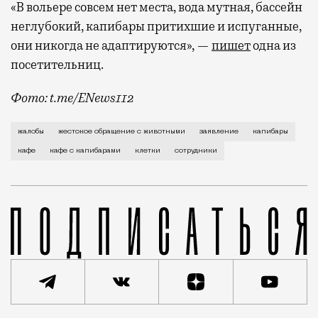
«В вольере совсем нет места, вода мутная, бассейн
неглубокий, капибары притихшие и испуганные,
они никогда не адаптируются», —
пишет
одна из
посетительниц.
Фото: t.me/ENews112
С момента открытия нового контактного кафе с капи
жалобы
жестокое обращение с животными
заявление
капибары
кафе
кафе с капибарами
клетки
сотрудники