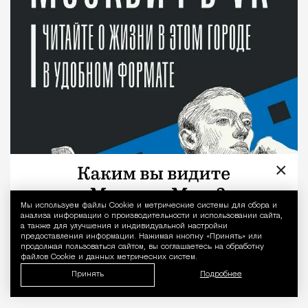
×
Мы используем файлы Сookie и метрические системы для сбора и
Уведомление 
анализа информации о производительности и использовании сайта,
а также для улучшения и индивидуальной настройки
предоставления информации. Нажимая кнопку «Принять» или
продолжая пользоваться сайтом, вы соглашаетесь на обработку
файлов Cookie и данных метрических систем.
Принять
Подробнее