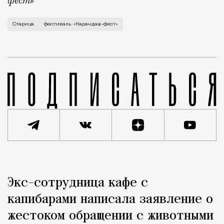
фест»
В минувший уикенд маленькая Старица в Тверской об
Старица
фестиваль «Карандаш-фест»
Реклама
Редакция Москвич Mag
Экс-сотрудница кафе с
Город
капибарами написала заявление о
жестоком обращении с животными