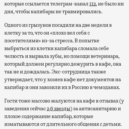
которые ссылается телеграм-канал
112
, не было ни
дня, чтобы капибары не травмировались.
Одного из грызунов посадили на две недели в
клетку за то, что он «плохо вел себя с
посетителями» из-за стресса. В попытке
выбраться из клетки капибара сломала себе
челюсть и вырвала зубы, но помощи ветеринара,
который должен регулярно дежурить в кафе, она
так не и дождалась. Экс-сотрудница также
утверждает, что у хозяев кафе нет документов на
капибар и они завозили их в Россию в чемоданах.
Гости тоже массово жалуются на кафе в отзывах (у
заведения сейчас
2,6 звезды
) за антисанитарию и
плохое содержание капибар, которые
изматываются от длительного общения с детьми.