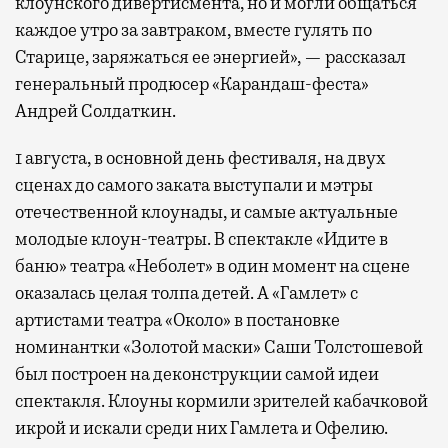
клоунского дивертисмента, но и могли общаться
каждое утро за завтраком, вместе гулять по
Старице, заряжаться ее энергией», — рассказал
генеральный продюсер «Карандаш-феста»
Андрей Солдаткин.
1 августа, в основной день фестиваля, на двух
сценах до самого заката выступали и мэтры
отечественной клоунады, и самые актуальные
молодые клоун-театры. В спектакле «Идите в
баню» театра «Неболет» в один момент на сцене
оказалась целая толпа детей. А «Гамлет» с
артистами театра «Около» в постановке
номинантки «Золотой маски» Саши Толстошевой
был построен на деконструкции самой идеи
спектакля. Клоуны кормили зрителей кабачковой
икрой и искали среди них Гамлета и Офелию.