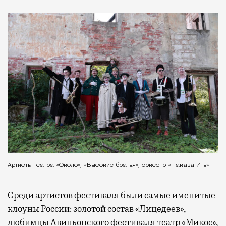
Артисты театра «Около», «Высокие братья», оркестр «Пакава Ить»
Среди артистов фестиваля были самые именитые
клоуны России: золотой состав «Лицедеев»,
любимцы Авиньонского фестиваля театр «Микос»,