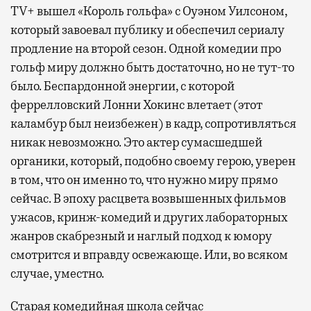
TV+ вышел «Король гольфа» с Оуэном Уилсоном,
который завоевал публику и обеспечил сериалу
продление на второй сезон. Одной комедии про
гольф миру должно быть достаточно, но не тут-то
было. Беспардонной энергии, с которой
феррелловский Лонни Хокинс влетает (этот
каламбур был неизбежен) в кадр, сопротивляться
никак невозможно. Это актер сумасшедшей
органики, который, подобно своему герою, уверен
в том, что он именно то, что нужно миру прямо
сейчас. В эпоху расцвета возвышенных фильмов
ужасов, кринж-комедий и других лабораторных
жанров скабрезный и наглый подход к юмору
смотрится и вправду освежающе. Или, во всяком
случае, уместно.
Старая комедийная школа сейчас