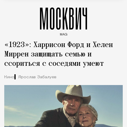
МОСКВИЧ
MAG
Введите ключевые слова для поиска статей
«1923»: Харрисон Форд и Хелен
Миррен защищать семью и
ссориться с соседями умеют
Кино
Ярослав Забалуев