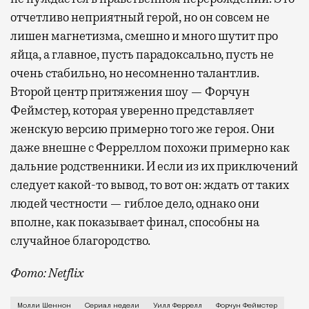
отчетливо неприятный герой, но он совсем не
лишен магнетизма, смешно и много шутит про
яйца, а главное, пусть парадоксально, пусть не
очень стабильно, но несомненно талантлив.
Второй центр притяжения шоу — Форчун
Феймстер, которая уверенно представляет
женскую версию примерно того же героя. Они
даже внешне с Ферреллом похожи примерно как
дальние родственники. И если из их приключений
следует какой-то вывод, то вот он: ждать от таких
людей честности — гиблое дело, однако они
вполне, как показывает финал, способны на
случайное благородство.
Фото: Netflix
Когда-то Лонни Хокинс (Уилл Феррелл) был звездой 
Молли Шеннон
Сериал недели
Уилл Феррелл
Форчун Феймстер