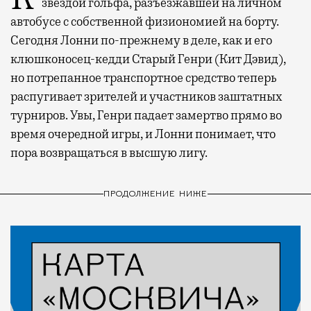
звездой гольфа, разъезжавшей на личном
автобусе с собственной физиономией на борту.
Сегодня Лонни по-прежнему в деле, как и его
клюшконосец-кедди Старый Генри (Кит Дэвид),
но потрепанное транспортное средство теперь
распугивает зрителей и участников заштатных
турниров. Увы, Генри падает замертво прямо во
время очередной игры, и Лонни понимает, что
пора возвращаться в высшую лигу.
ПРОДОЛЖЕНИЕ НИЖЕ