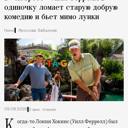
одиночку ломает старую добрую
комедию и бьет мимо лунки
Кино
Ярослав Забалуев
09.08.2026
3 мин. чтения
Когда-то Лонни Хокинс (Уилл Феррелл) был