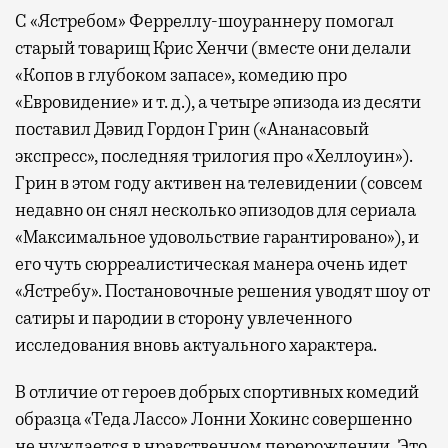
С «Ястребом» Ферреллу-шоураннеру помогал
старый товарищ Крис Хенчи (вместе они делали
«Копов в глубоком запасе», комедию про
«Евровидение» и т. д.), а четыре эпизода из десяти
поставил Дэвид Гордон Грин («Ананасовый
экспресс», последняя трилогия про «Хеллоуин»).
Грин в этом году активен на телевидении (совсем
недавно он снял несколько эпизодов для сериала
«Максимальное удовольствие гарантировано»), и
его чуть сюрреалистическая манера очень идет
«Ястребу». Постановочные решения уводят шоу от
сатиры и пародии в сторону увлеченного
исследования вновь актуального характера.
В отличие от героев добрых спортивных комедий
образца «Теда Лассо» Лонни Хокинс совершенно
не нуждается в нравственном перерождении. Это