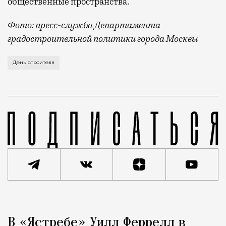
общественные пространства.
Фото: пресс-служба Департамента
градостроительной политики города Москвы
В этом году профессиональный праздник День строи
День строителя
Реклама
Редакция Москвич Mag
В «Ястребе» Уилл Феррелл в
Город