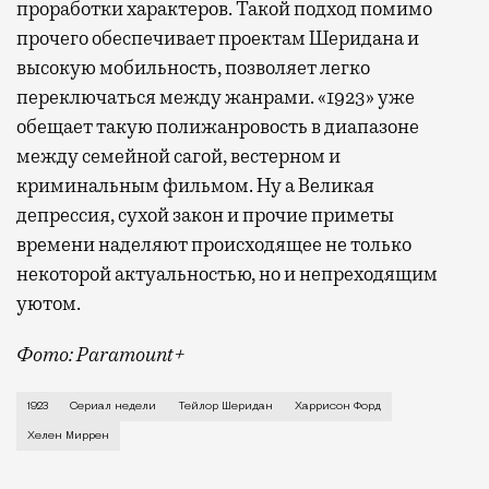
проработки характеров. Такой подход помимо
прочего обеспечивает проектам Шеридана и
высокую мобильность, позволяет легко
переключаться между жанрами. «1923» уже
обещает такую полижанровость в диапазоне
между семейной сагой, вестерном и
криминальным фильмом. Ну а Великая
депрессия, сухой закон и прочие приметы
времени наделяют происходящее не только
некоторой актуальностью, но и непреходящим
уютом.
Фото: Paramount+
Всего четыре года назад вышел первый сезон сериа
1923
Сериал недели
Тейлор Шеридан
Харрисон Форд
Хелен Миррен