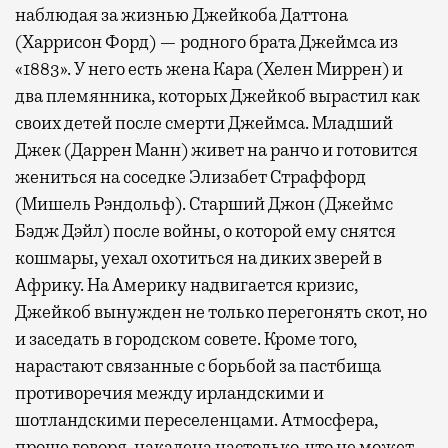
наблюдая за жизнью Джейкоба Даттона
(Харрисон Форд) — родного брата Джеймса из
«1883». У него есть жена Кара (Хелен Миррен) и
два племянника, которых Джейкоб вырастил как
своих детей после смерти Джеймса. Младший
Джек (Даррен Манн) живет на ранчо и готовится
жениться на соседке Элизабет Страффорд
(Мишель Рэндольф). Старший Джон (Джеймс
Бэдж Дэйл) после войны, о которой ему снятся
кошмары, уехал охотиться на диких зверей в
Африку. На Америку надвигается кризис,
Джейкоб вынужден не только перегонять скот, но
и заседать в городском совете. Кроме того,
нарастают связанные с борьбой за пастбища
противоречия между ирландскими и
шотландскими переселенцами. Атмосфера,
проще говоря, накалена настолько, что не может