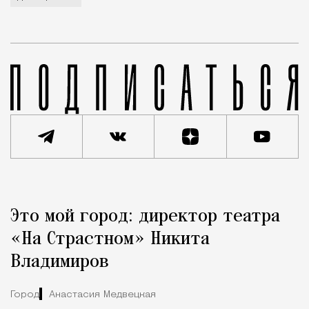
Реклама
Редакция Москвич Mag
Это мой город: директор театра
Город
«На Страстном» Никита
Владимиров
Город
Анастасия Медвецкая