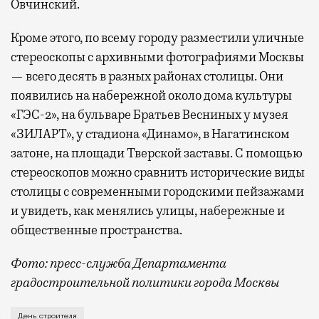
Овчинский.
Кроме этого, по всему городу разместили уличные
стереоскопы с архивными фотографиями Москвы
— всего десять в разных районах столицы. Они
появились на набережной около дома культуры
«ГЭС-2», на бульваре Братьев Весниных у музея
«ЗИЛАРТ», у стадиона «Динамо», в Нагатинском
затоне, на площади Тверской заставы. С помощью
стереоскопов можно сравнить исторические виды
столицы с современными городскими пейзажами
и увидеть, как менялись улицы, набережные и
общественные пространства.
Фото: пресс-служба Департамента
градостроительной политики города Москвы
В этом году профессиональный праздник День строи
День строителя