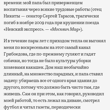
времени: мой папа был приверженцем
воспитания через всякие трудовые работы (отец
Никиты — сенатор Сергей Тарасов, трагически
погиб в ноябре 2009 года при крушении поезда
«Невский экспресс». —
«Москвич Mag»
).
И в течение пары лет с приходом тепла он выгонял
меня по воскресеньям на этот самый канал
Грибоедова, где по-прежнему гуляют и гадят
собачки, но тогда не было культуры уборки
хозяевами какашек. Дом наш необычайно
длинный, на множество парадных, и папа ставил
задачу: убираешь все от одного края здания до
другого, потому что должно быть чисто там, где
живешь. Сам он при этом, как говорил, руководил
моей работой, то есть лежал на диване, смотрел
футбол и читал газеты, периодически