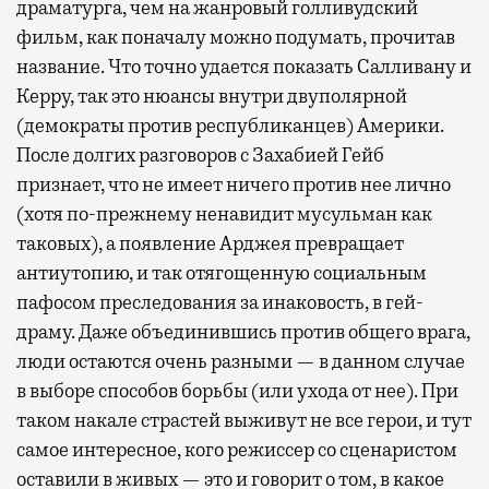
драматурга, чем на жанровый голливудский
фильм, как поначалу можно подумать, прочитав
название. Что точно удается показать Салливану и
Керру, так это нюансы внутри двуполярной
(демократы против республиканцев) Америки.
После долгих разговоров с Захабией Гейб
признает, что не имеет ничего против нее лично
(хотя по-прежнему ненавидит мусульман как
таковых), а появление Арджея превращает
антиутопию, и так отягощенную социальным
пафосом преследования за инаковость, в гей-
драму. Даже объединившись против общего врага,
люди остаются очень разными — в данном случае
в выборе способов борьбы (или ухода от нее). При
таком накале страстей выживут не все герои, и тут
самое интересное, кого режиссер со сценаристом
оставили в живых — это и говорит о том, в какое