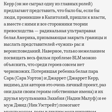
Керр (он же сыграл одну из главных ролей)
предлагают представить, что было бы, если бы
люди, проникшие в Капитолий, пришли к власти,
а вместе с ними и все сторонники теории
превосходства — радикальная ультраправая
белая Америка, призывающая закрыть границы и
выслать представителей «чужих» рас и
вероисповеданий. Наверное, только нежеланием
посвящать весь фильм проблеме BLM можно
объяснить, что среди героев совсем нет
чернокожих. Потерявшая ребенка белая пара
Сара (Сара Уортон) и Джаррет (Джаррет Керр,
видимо, для авторов это очень личный проект, раз
они дали своим героям собственные имена) и их
друзья мусульманка Захабия (Надин Малуф) и ее
муж Дэвид (Ник Уэстрейт) помогают
мусульманам, геям и другим меньшинствам