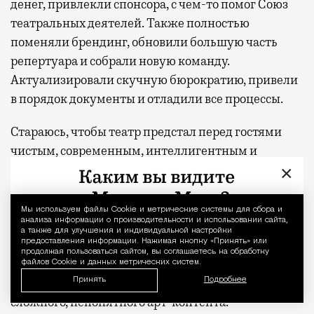
денег, привлекли спонсора, с чем-то помог Союз
театральных деятелей. Также полностью
поменяли брендинг, обновили большую часть
репертуара и собрали новую команду.
Актуализировали скучную бюрократию, привели
в порядок документы и отладили все процессы.
Стараюсь, чтобы театр предстал перед гостями
чистым, современным, интеллигентным и
уютным. Пытаюсь создать сервисный театр. Здесь
×
культ гостя, а не режиссера. В репертуаре
эмоционально поддерживающие, положительные
Мы используем файлы Сookie и метрические системы для сбора и
Уведомление 
анализа информации о производительности и использовании сайта,
постановки. Наш театр становится удовольствием
а также для улучшения и индивидуальной настройки
не для театралов критиков, а для простых людей,
предоставления информации. Нажимая кнопку «Принять» или
продолжая пользоваться сайтом, вы соглашаетесь на обработку
которые хотят интеллигентно и культурно
файлов Cookie и данных метрических систем.
провести время. С хорошим сервисом и без
Принять
Подробнее
сложного, непонятного арт-контента.