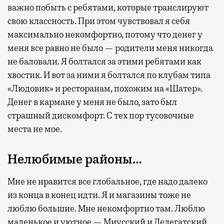
важно побыть с ребятами, которые транслируют
свою классность. При этом чувствовал я себя
максимально некомфортно, потому что денег у
меня все равно не было — родители меня никогда
не баловали. Я болтался за этими ребятами как
хвостик. И вот за ними я болтался по клубам типа
«Людовик» и ресторанам, похожим на «Шатер».
Денег в кармане у меня не было, зато был
страшный дискомфорт. С тех пор тусовочные
места не мое.
Нелюбимые районы…
Мне не нравится все глобальное, где надо далеко
из конца в конец идти. Я и магазины тоже не
люблю большие. Мне некомфортно там. Люблю
маленькое и уютное — Миусский и Делегатский