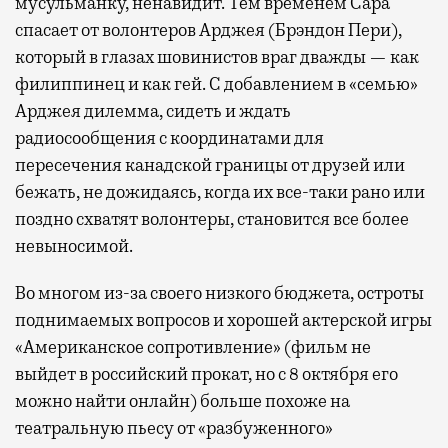
мусульманку, ненавидит. Тем временем Сара
спасает от волонтеров Арджея (Брэндон Пери),
который в глазах шовинистов враг дважды — как
филиппинец и как гей. С добавлением в «семью»
Арджея дилемма, сидеть и ждать
радиосообщения с координатами для
пересечения канадской границы от друзей или
бежать, не дожидаясь, когда их все-таки рано или
поздно схватят волонтеры, становится все более
невыносимой.
Во многом из-за своего низкого бюджета, остроты
поднимаемых вопросов и хорошей актерской игры
«Американское сопротивление» (фильм не
выйдет в российский прокат, но с 8 октября его
можно найти онлайн) больше похоже на
театральную пьесу от «разбуженного»