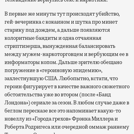
В первые же минуты тут происходят убийство,
гей-вечеринка с кокаином и шутка про минет
старику под дождем, а дальше появляются
колоритные бандиты и одна отчаянная
стриптизерша, вынужденная балансировать
между мужем-наркоторговцем и вербующим ее в
информаторы копом. Дальше зрителю обещано
погружение в «героиновую эпидемию»,
захлестнувшую США. Любопытно, кстати, что
героин фигурирует в качестве важного сюжетного
обстоятельства уже во втором (после «Банд
Лондона») сериале за сезон. В любом случае даже в
беглом пересказе все это напоминает какую-то
новеллу из «Города грехов» Фрэнка Миллера и
Роберта Родригеса или очередной оммаж раннему