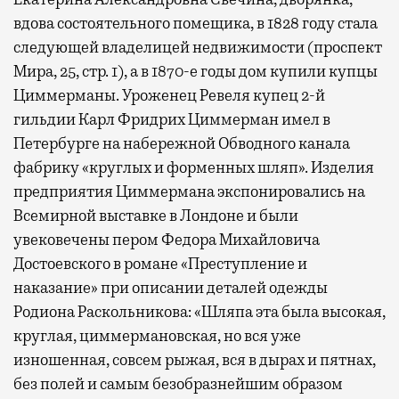
вдова состоятельного помещика, в 1828 году стала
следующей владелицей недвижимости (проспект
Мира, 25, стр. 1), а в 1870-е годы дом купили купцы
Циммерманы. Уроженец Ревеля купец 2-й
гильдии Карл Фридрих Циммерман имел в
Петербурге на набережной Обводного канала
фабрику «круглых и форменных шляп». Изделия
предприятия Циммермана экспонировались на
Всемирной выставке в Лондоне и были
увековечены пером Федора Михайловича
Достоевского в романе «Преступление и
наказание» при описании деталей одежды
Родиона Раскольникова: «Шляпа эта была высокая,
круглая, циммермановская, но вся уже
изношенная, совсем рыжая, вся в дырах и пятнах,
без полей и самым безобразнейшим образом