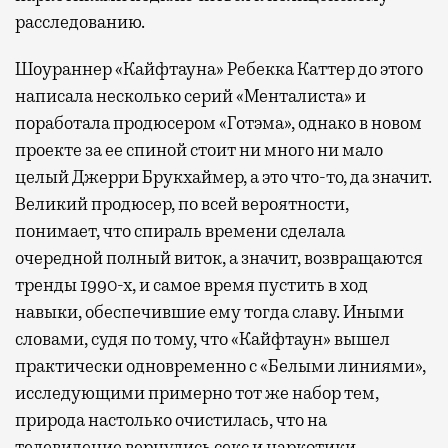
расследованию.
Шоураннер «Кайфтауна» Ребекка Каттер до этого
написала несколько серий «Менталиста» и
поработала продюсером «Готэма», однако в новом
проекте за ее спиной стоит ни много ни мало
целый Джерри Брукхаймер, а это что-то, да значит.
Великий продюсер, по всей вероятности,
понимает, что спираль времени сделала
очередной полный виток, а значит, возвращаются
тренды 1990-х, и самое время пустить в ход
навыки, обеспечившие ему тогда славу. Иными
словами, судя по тому, что «Кайфтаун» вышел
практически одновременно с «Белыми линиями»,
исследующими примерно тот же набор тем,
природа настолько очистилась, что на
телевидение вернулись секс и наркотики.