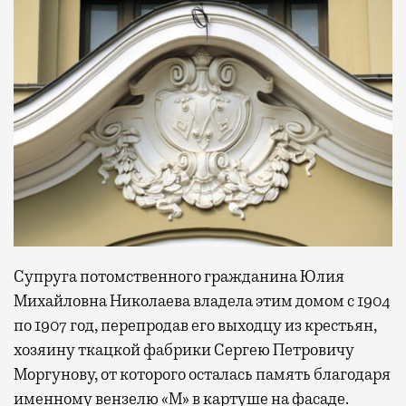
Супруга потомственного гражданина Юлия
Михайловна Николаева владела этим домом с 1904
по 1907 год, перепродав его выходцу из крестьян,
хозяину ткацкой фабрики Сергею Петровичу
Моргунову, от которого осталась память благодаря
именному вензелю «М» в картуше на фасаде.