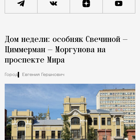
Реклама
Редакция Москвич Mag
Дом недели: особняк Свечиной —
Город
Циммерман — Моргунова на
проспекте Мира
Город
Евгения Гершкович