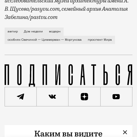
исследовательский музей архитектуры имени А.
В. Щусева/pasyvu.com, семейный архив Анатолия
Забелина/pastvu.com
История каменного строения в Мещанской слободе —
ампир
Дом недели
модерн
особняк Свечиной — Циммерман — Моргунова
проспект Мира
Статья
Евгения Гершкович
×
Город