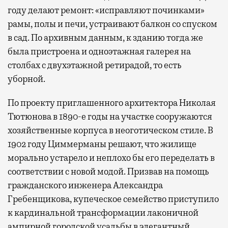
году делают ремонт: «исправляют починками»
рамы, полы и печи, устраивают балкон со спуском
в сад. По архивным данным, к зданию тогда же
была пристроена и одноэтажная галерея на
столбах с двухэтажной ретирадой, то есть
уборной.
По проекту приглашенного архитектора Николая
Тютюнова в 1890-е годы на участке сооружаются
хозяйственные корпуса в неоготическом стиле. В
1902 году Циммерманы решают, что жилище
морально устарело и неплохо бы его переделать в
соответствии с новой модой. Призвав на помощь
гражданского инженера Александра
Гребенщикова, купеческое семейство приступило
к кардинальной трансформации лаконичной
ампирной городской усадьбы в элегантный