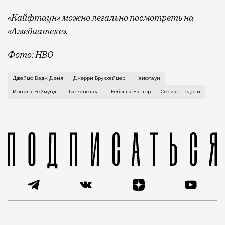
«Кайфтаун» можно легально посмотреть на
«Амедиатеке».
Фото: HBO
Городок Провинстаун расположен рядом с бухтой мыс
Джеймс Бэдж Дэйл
Джерри Брукхаймер
Кайфтаун
Моника Реймунд
Провинстаун
Ребекка Каттер
Сериал недели