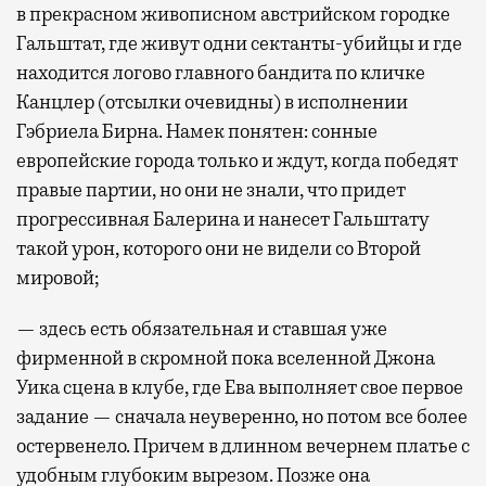
в прекрасном живописном австрийском городке
Гальштат, где живут одни сектанты-убийцы и где
находится логово главного бандита по кличке
Канцлер (отсылки очевидны) в исполнении
Гэбриела Бирна. Намек понятен: сонные
европейские города только и ждут, когда победят
правые партии, но они не знали, что придет
прогрессивная Балерина и нанесет Гальштату
такой урон, которого они не видели со Второй
мировой;
— здесь есть обязательная и ставшая уже
фирменной в скромной пока вселенной Джона
Уика сцена в клубе, где Ева выполняет свое первое
задание — сначала неуверенно, но потом все более
остервенело. Причем в длинном вечернем платье с
удобным глубоким вырезом. Позже она