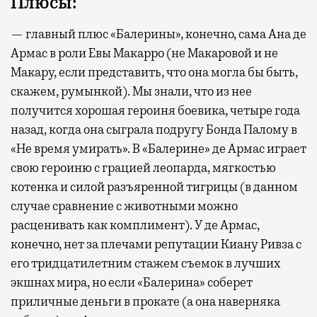
Плюсы:
— главный плюс «Балерины», конечно, сама Ана де
Армас в роли Евы Макарро (не Макаровой и не
Макару, если представить, что она могла бы быть,
скажем, румынкой). Мы знали, что из нее
получится хорошая героиня боевика, четыре года
назад, когда она сыграла подругу Бонда Палому в
«Не время умирать». В «Балерине» де Армас играет
свою героиню с грацией леопарда, мягкостью
котенка и силой разъяренной тигрицы (в данном
случае сравнение с животными можно
расценивать как комплимент). У де Армас,
конечно, нет за плечами репутации Киану Ривза с
его тридцатилетним стажем съемок в лучших
экшнах мира, но если «Балерина» соберет
приличные деньги в прокате (а она наверняка