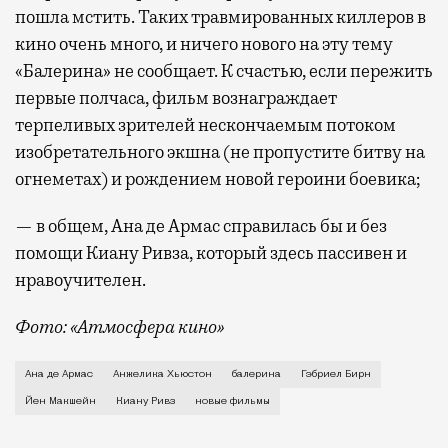
пошла мстить. Таких травмированных киллеров в
кино очень много, и ничего нового на эту тему
«Балерина» не сообщает. К счастью, если пережить
первые полчаса, фильм вознаграждает
терпеливых зрителей нескончаемым потоком
изобретательного экшна (не пропустите битву на
огнеметах) и рождением новой героини боевика;
— в общем, Ана де Армас справилась бы и без
помощи Киану Ривза, который здесь пассивен и
нравоучителен.
Фото: «Атмосфера кино»
В «Балерине», к сожалению, не так много шуток, чт
Ана де Армас
Анжелика Хьюстон
балерина
Гэбриел Бирн
Йен Макшейн
Киану Ривз
новые фильмы