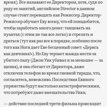
время). Все называют ее Директором, хотя, судя по
роду ее занятий, английское Director в данном
случае стоит переводить как Режиссер. Директор-
Режиссер обучает Еву всему, что ей понадобится,
чтобы заработать много денег: танцевать на
пуантах (с этим не так все легко) и стрелять и
драться (тут как раз все в порядке, особенно после
того как Ноги дает Еве бесценный совет: «Дерись
как девчонка!»). Но Еву терзает жажда мести за
убитого папу (Джон Уик убивал и за меньшее — за
щенка), и она сбегает от Директора, даже
отключив телефон во время гневной тирады, что,
согласитесь, невежливо. Последствия Евиного
упрямства будут настолько катастрофическими,
что потребуют даже вмешательства Уика;
— действие последней трети фильма происходит