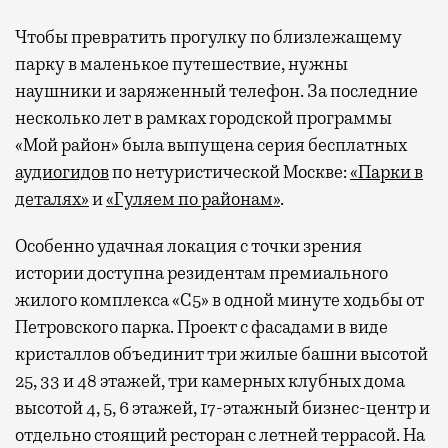
Чтобы превратить прогулку по близлежащему
парку в маленькое путешествие, нужны
наушники и заряженный телефон. За последние
несколько лет в рамках городской программы
«Мой район» была выпущена серия бесплатных
аудиогидов
по нетуристической Москве:
«Парки в
деталях»
и
«Гуляем по районам»
.
Особенно удачная локация с точки зрения
истории доступна резидентам премиального
жилого комплекса «С5»
в одной минуте ходьбы от
Петровского парка. Проект с фасадами в виде
кристаллов объединит три жилые башни высотой
25, 33 и 48 этажей, три камерных клубных дома
высотой 4, 5, 6 этажей, 17-этажный бизнес-центр и
отдельно стоящий ресторан с летней террасой. На