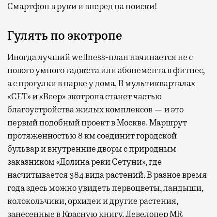
Смартфон в руки и вперед на поиски!
Гулять по экотропе
Иногда лучший wellness-план начинается не с
нового умного гаджета или абонемента в фитнес,
а с прогулки в парке у дома. В мультикварталах
«СЕТ» и «Веер» экотропа станет частью
благоустройства жилых комплексов — и это
первый подобный проект в Москве. Маршрут
протяженностью 8 км соединит городской
бульвар и внутренние дворы с природным
заказником «Долина реки Сетуни», где
насчитывается 384 вида растений. В разное время
года здесь можно увидеть первоцветы, ландыши,
колокольчики, орхидеи и другие растения,
занесенные в Красную книгу. Девелопер MR