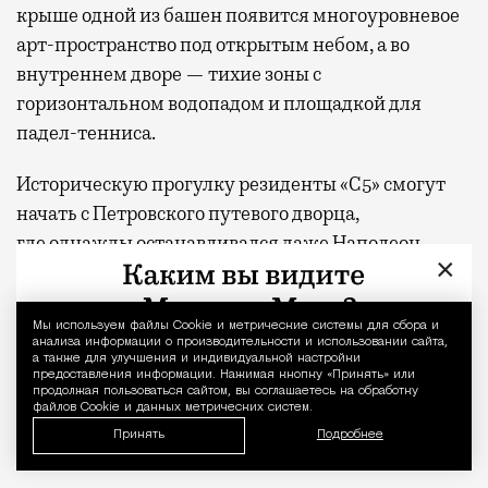
крыше одной из башен появится многоуровневое
арт-пространство под открытым небом, а во
внутреннем дворе — тихие зоны с
горизонтальном водопадом и площадкой для
падел-тенниса.
Историческую прогулку резиденты «С5» смогут
начать с Петровского путевого дворца,
где
однажды останавливался даже Наполеон,
×
посетить виллу «Черный лебедь» Николая
Рябушинского, а закончить историей современной
авиации или Городком художников на Масловке
Мы используем файлы Сookie и метрические системы для сбора и
Уведомление 
анализа информации о производительности и использовании сайта,
— местом, где жили и творили Игорь Грабарь,
а также для улучшения и индивидуальной настройки
предоставления информации. Нажимая кнопку «Принять» или
Владимир Татлин и другие мастера XX века.
продолжая пользоваться сайтом, вы соглашаетесь на обработку
файлов Cookie и данных метрических систем.
Принять
Подробнее
Заниматься йогой