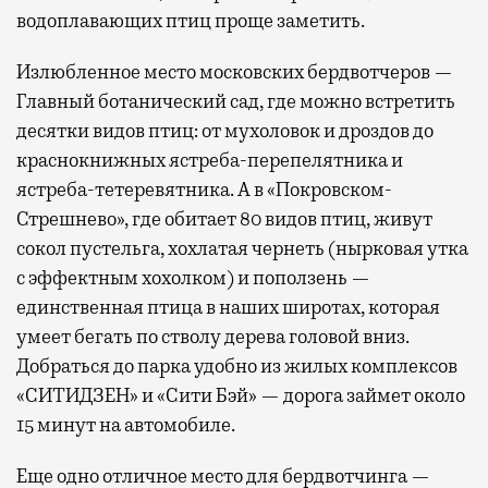
водоплавающих птиц проще заметить.
Излюбленное место московских бердвотчеров —
Главный ботанический сад, где можно встретить
десятки видов птиц: от мухоловок и дроздов до
краснокнижных ястреба-перепелятника и
ястреба-тетеревятника. А в «Покровском-
Стрешнево», где обитает 80 видов птиц, живут
сокол пустельга, хохлатая чернеть (нырковая утка
с эффектным хохолком) и поползень —
единственная птица в наших широтах, которая
умеет бегать по стволу дерева головой вниз.
Добраться до парка удобно из жилых комплексов
«СИТИДЗЕН» и «Сити Бэй» — дорога займет около
15 минут на автомобиле.
Еще одно отличное место для бердвотчинга —