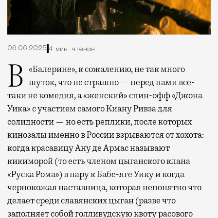
06.06.2025
4 мин. чтения
В «Балерине», к сожалению, не так много
шуток, что не страшно — перед нами все-
таки не комедия, а «женский» спин-офф «Джона
Уика» с участием самого Киану Ривза для
солидности — но есть реплики, после которых
кинозалы именно в России взрываются от хохота:
когда красавицу Ану де Армас называют
кикиморой (то есть членом цыганского клана
«Руска Рома») в пару к Бабе-яге Уику и когда
чернокожая наставница, которая непонятно что
делает среди славянских цыган (разве что
заполняет собой голливудскую квоту расового