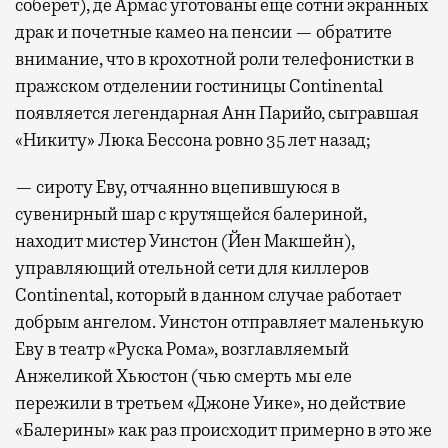
соберет), де Армас уготованы еще сотни экранных
драк и почетные камео на пенсии — обратите
внимание, что в крохотной роли телефонистки в
пражском отделении гостиницы Continental
появляется легендарная Анн Парийо, сыгравшая
«Никиту» Люка Бессона ровно 35 лет назад;
— сироту Еву, отчаянно вцепившуюся в
сувенирный шар с крутящейся балериной,
находит мистер Уинстон (Йен Макшейн),
управляющий отельной сети для киллеров
Continental, который в данном случае работает
добрым ангелом. Уинстон отправляет маленькую
Еву в театр «Руска Рома», возглавляемый
Анжеликой Хьюстон (чью смерть мы еле
пережили в третьем «Джоне Уике», но действие
«Балерины» как раз происходит примерно в это же