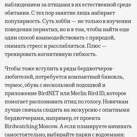
наблюдением за птицами в их естественной среде
обитания. С тех пор занятие лишь набирает
популярность. Суть хобби — не только в изучении
поведения пернатых, но и в том, чтобы найти еще
один способ взаимодействовать с природой,
снимать стресс и расслабляться. Плюс —
тренировать когнитивную гибкость.
Чтобы тоже вступить в ряды бердвотчеров-
любителей, потребуется компактный бинокль,
термос, обувь с нескользкой подошвой и
приложение BirdNET или Merlin Bird ID, которое
помогает распознавать птиц по голосу. Новичкам
лучше сначала сходить на экскурсию с опытными
бердвотчерами, например, от проекта
Birdwatching Moscow. А если планируете начинать
самостоятельно, выбирайте парки с водоемами: