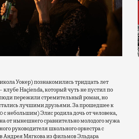
 клубе Haçienda, который чуть не пустил по
 люди пережили стремительный роман, но
остались лучшими друзьями. За прошедшее к
0 с небольшим) Элис родила дочь от человека,
сына от нынешнего сравнительно молодого мужа
ого руководителя школьного оркестра с
в Андрея Мягкова из фильмов Эльдара