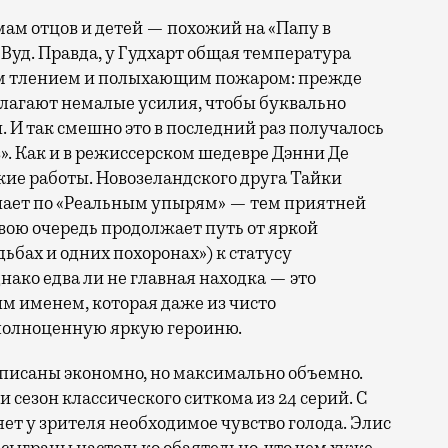
мам отцов и детей — похожий на «Папу в
Вуд. Правда, у Гудхарт общая температура
м тлением и полыхающим пожаром: прежде
илагают немалые усилия, чтобы буквально
 И так смешно это в последний раз получалось
з». Как и в режиссерском шедевре Дэнни Де
кие работы. Новозеландского друга Тайки
нает по «Реальным упырям» — тем приятней
 свою очередь продолжает путь от яркой
ьбах и одних похоронах») к статусу
ако едва ли не главная находка — это
м именем, которая даже из чисто
полноценную яркую героиню.
писаны экономно, но максимально объемно.
 сезон классического ситкома из 24 серий. С
яет у зрителя необходимое чувство голода. Элис