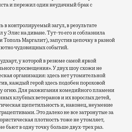
иста и пережил один неудачный брак с
сь в контролируемый загул, в результате
л у Элис на диване. Тут-то его и соблазнила
и Тополь Маргалит), запустив цепочку в разной
олютно чудовищных событий.
Гудхарт, у которой в резюме самой яркой
льного просвещения». У двух шоу схожи не
ская организация: здесь нет утомительной
тив, каждый герой здесь подобен пороховой
му огню. Для разжигания комедийного пламени
нных клубных ветеранов и их взрослых детей,
тическая щепетильность и, наконец, неумение
трацептивами. Это далеко не все затронутые за
мористическая плотность тоже не утомляет,
е бьют в одну точку больше двух-трех раз.