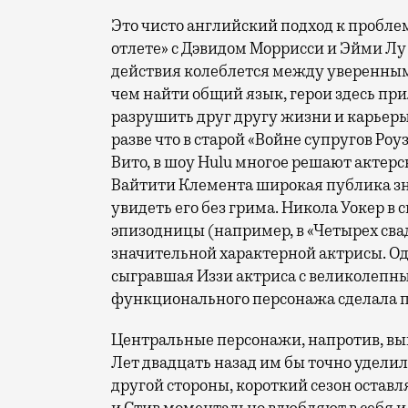
Это чисто английский подход к пробле
отлете» с Дэвидом Моррисси и Эйми Лу 
действия колеблется между уверенны
чем найти общий язык, герои здесь пр
разрушить друг другу жизни и карьеры.
разве что в старой «Войне супругов Роу
Вито, в шоу Hulu многое решают актерс
Вайтити Клемента широкая публика з
увидеть его без грима. Никола Уокер в
эпизодницы (например, в «Четырех свад
значительной характерной актрисы. Одн
сыгравшая Иззи актриса с великолепны
функционального персонажа сделала 
Центральные персонажи, напротив, вы
Лет двадцать назад им бы точно уделили
другой стороны, короткий сезон оставл