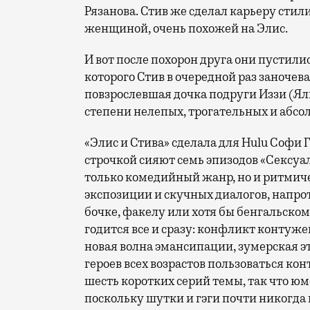
Рязанова. Стив же сделал карьеру стил
женщиной, очень похожей на Элис.
И вот после похорон друга они пустили
которого Стив в очередной раз заночева
повзрослевшая дочка подруги Иззи (Ял
степени нелепых, трогательных и абс
«Элис и Стива» сделала для Hulu Софи 
строчкой сияют семь эпизодов «Сексуа
только комедийный жанр, но и ритмиче
экспозиции и скучных диалогов, напро
бочке, факелу или хотя бы бенгальско
годится все и сразу: конфликт контуже
новая волна эмансипации, зумерская э
героев всех возрастов пользоваться кон
шесть коротких серий темы, так что ю
поскольку шутки и гэги почти никогда н