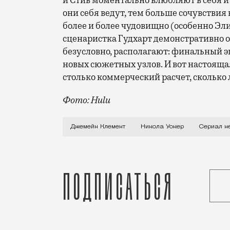
и Стив моментально влюбляют в себя и
они себя ведут, тем больше сочувствия 
более и более чудовищно (особенно Эли
сценаристка Гудхарт демонстративно о
безусловно, располагают: финальный 
новых сюжетных узлов. И вот настоящая
столько коммерческий расчет, сколько
Фото: Hulu
Стив (Джемейн Клемент) и Элис (Никола
Джемейн Клемент
Никола Уокер
Сериал н
Подписаться