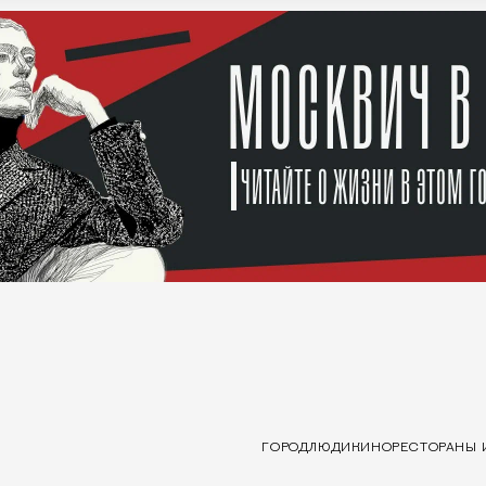
ГОРОД
ЛЮДИ
КИНО
РЕСТОРАНЫ 