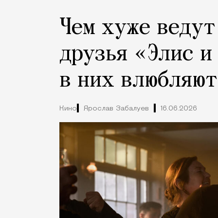
Чем хуже ведут
друзья «Элис и
в них влюбляют
Кино
Ярослав Забалуев
16.06.2026