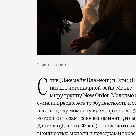
3 мин. чтения
Стив (Джемейн Клемент) и Элис (Никола Уокер) познакомились тридцать лет
назад в легендарной рейв-Мекке —
миру группу New Order. Молодые
сумели преодолеть турбулентность и 
настоящему моменту время (то есть к 5
которого старается не вспоминать, и 
Дэниела (Джоэль Фрай) — положительн
внешностью модели и повадками герое