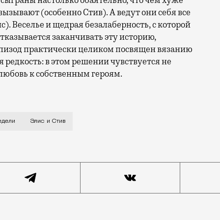
 сыграны настолько обаятельно, что чем хуже
вызывают (особенно Стив). А ведут они себя все
с). Веселье и щедрая безалаберность, с которой
тказывается заканчивать эту историю,
эпизод практически целиком посвящен вязанию
 редкость: в этом решении чувствуется не
 любовь к собственным героям.
 Уокер) познакомились тридцать лет назад в легендар
едели
Элис и Стив