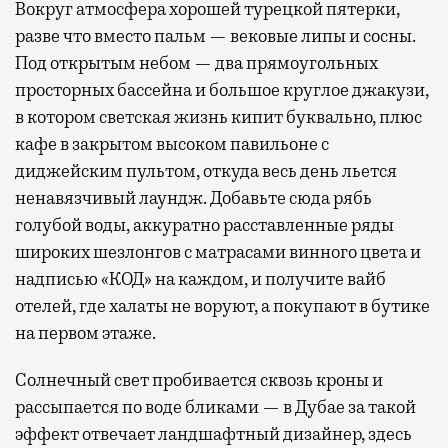
Вокруг атмосфера хорошей турецкой пятерки,
разве что вместо пальм — вековые липы и сосны.
Под открытым небом — два прямоугольных
просторных бассейна и большое круглое джакузи,
в котором светская жизнь кипит буквально, плюс
кафе в закрытом высоком павильоне с
диджейским пультом, откуда весь день льется
ненавязчивый лаундж. Добавьте сюда рябь
голубой воды, аккуратно расставленные ряды
широких шезлонгов с матрасами винного цвета и
надписью «КОД» на каждом, и получите вайб
отелей, где халаты не воруют, а покупают в бутике
на первом этаже.
Солнечный свет пробивается сквозь кроны и
рассыпается по воде бликами — в Дубае за такой
эффект отвечает ландшафтный дизайнер, здесь