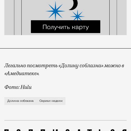
Легально посмотреть «Долину соблазна» можно в
«Амедиатеке».
Фото: Hulu
«Ты несешь первое, что приходит в голову, а надо 
Долина соблазна
Сериал недели