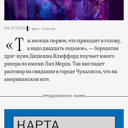
24.07.2020
3 мин. чтения
«Ты несешь первое, что приходит в голову,
а надо двадцать седьмое», — бородатая
дрэг-куин Дядюшка Клиффорд поучает юного
рэпера по имени Лил Мерда. Так выглядит
разговор на свидании в городе Чукалисса, что на
американском юге.
ПРОДОЛЖЕНИЕ НИЖЕ