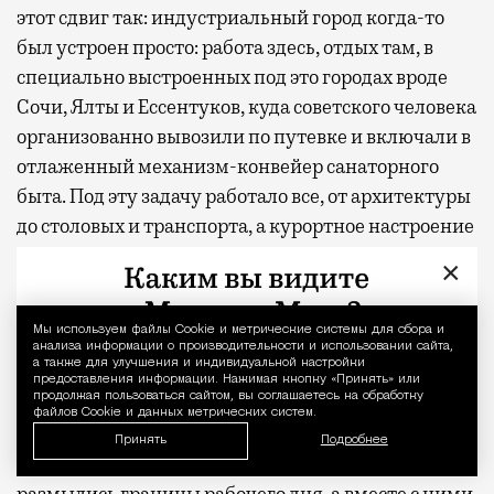
этот сдвиг так: индустриальный город когда-то
был устроен просто: работа здесь, отдых там, в
специально выстроенных под это городах вроде
Сочи, Ялты и Ессентуков, куда советского человека
организованно вывозили по путевке и включали в
отлаженный механизм-конвейер санаторного
быта. Под эту задачу работало все, от архитектуры
до столовых и транспорта, а курортное настроение
потом транслировали кино и цветные плакаты.
×
Перевозить это настроение в северные деловые
метрополии никому не приходило в голову.
Мы используем файлы Сookie и метрические системы для сбора и
Уведомление 
Расслабленная атмосфера жила в своих
анализа информации о производительности и использовании сайта,
а также для улучшения и индивидуальной настройки
заповедниках и никуда оттуда не выбиралась. А
предоставления информации. Нажимая кнопку «Принять» или
продолжая пользоваться сайтом, вы соглашаетесь на обработку
тут вдруг вырвалась и распространяется по
файлов Cookie и данных метрических систем.
мировым столицам — и Москва оказалась в числе
Принять
Подробнее
лидеров. Добавьте сюда людей, у которых