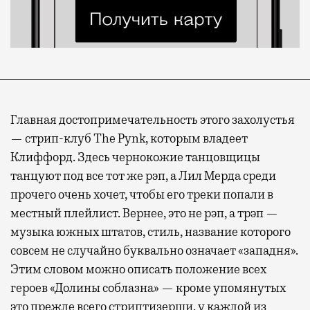
Главная достопримечательность этого захолустья
— стрип-клуб The Pynk, которым владеет
Клиффорд. Здесь чернокожие танцовщицы
танцуют под все тот же рэп, а Лил Мерда среди
прочего очень хочет, чтобы его треки попали в
местный плейлист. Вернее, это не рэп, а трэп —
музыка южных штатов, стиль, название которого
совсем не случайно буквально означает «западня».
Этим словом можно описать положение всех
героев «Долины соблазна» — кроме упомянутых
это прежде всего стриптизерши, у каждой из