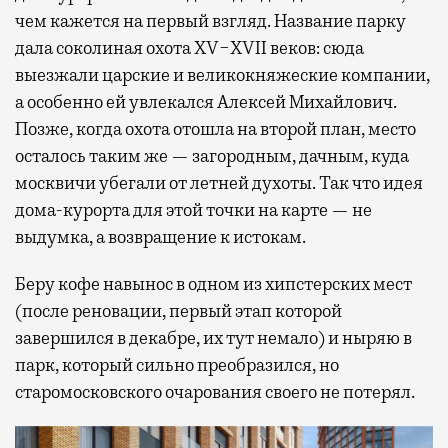
чем кажется на первый взгляд. Название парку
дала соколиная охота XV−XVII веков: сюда
выезжали царские и великокняжеские компании,
а особенно ей увлекался Алексей Михайлович.
Позже, когда охота отошла на второй план, место
осталось таким же — загородным, дачным, куда
москвичи убегали от летней духоты. Так что идея
дома-курорта для этой точки на карте — не
выдумка, а возвращение к истокам.
Беру кофе навынос в одном из хипстерских мест
(после реновации, первый этап которой
завершился в декабре, их тут немало) и ныряю в
парк, который сильно преобразился, но
старомосковского очарования своего не потерял.