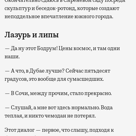
Окончательно сдаюсь в Сиреневом саду посреди
скульптур и беседок-ротонд, которые создают
неподдельное впечатление южного города.
Лазурь и липы
— Да ну этот Бодрум! Цены космос, и там одни
наши.
— А что, в Дубае лучше? Сейчас пятьдесят
градусов, это вообще для сумасшедших.
— В Сочи, между прочим, стало прекрасно.
— Слушай, а мне вот здесь нормально. Вода
теплая, и никто чемодан не потерял.
Этот диалог — первое, что слышу, подходя к