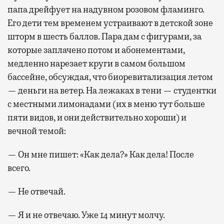
папа дрейфует на надувном розовом фламинго.
Его дети тем временем устраивают в детской зоне
шторм в шесть баллов. Пара дам с фигурами, за
которые заплачено потом и абонементами,
медленно нарезает круги в самом большом
бассейне, обсуждая, что биоревитализация летом
— деньги на ветер. На лежаках в тени — студентки
с местными лимонадами (их в меню тут больше
пяти видов, и они действительно хороши) и
вечной темой:
— Он мне пишет: «Как дела?» Как дела! После
всего.
— Не отвечай.
— Я и не отвечаю. Уже 14 минут молчу.