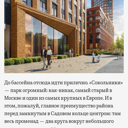
До бассейна отсюда идти прилично. «Сокольники»
— парк огромный: как-никак, самый старый в
Москве и один из самых крупных в Европе. И в
этом, пожалуй, главное преимущество района
перед замкнутым в Садовом кольце центром: там
весь променад — два круга вокруг небольшого