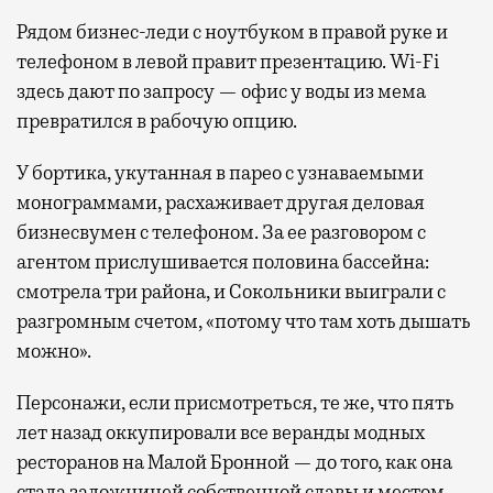
Рядом бизнес-леди с ноутбуком в правой руке и
телефоном в левой правит презентацию. Wi-Fi
здесь дают по запросу — офис у воды из мема
превратился в рабочую опцию.
У бортика, укутанная в парео с узнаваемыми
монограммами, расхаживает другая деловая
бизнесвумен с телефоном. За ее разговором с
агентом прислушивается половина бассейна:
смотрела три района, и Сокольники выиграли с
разгромным счетом, «потому что там хоть дышать
можно».
Персонажи, если присмотреться, те же, что пять
лет назад оккупировали все веранды модных
ресторанов на Малой Бронной — до того, как она
стала заложницей собственной славы и местом