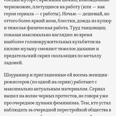
чернокожие, плетущиеся на работу (или — как
герои сериала — с работы). Ночью — дешевый, но
оттого более яркий неон, блестки, дождь из купюр
и тяжелая физическая работа. Труд танцовщиц
показан максимально наглядно: во время
наиболее головокружительных кульбитов на
пилоне музыку сменяют тяжелое дыхание и
предательский скрип скользящих по металлу
ладоней.
Шоураннер и приглашенные ей восемь женщин-
режиссеров (по одной на серию) работают с
максимально актуальным материалом. Сериал
вышел на волне черных протестов, не говоря уже
про очередное цунами феминизма. Тем, кто устал
наблюдать за очередной перестройкой общества в