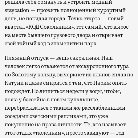
решила себя обмануть и устроить модный
staycation — прожить полноценный курортный
день, не покидая города. Точка старта — новый
квартал
«КОД Сокольники»
, тот самый, что вырос
на месте бывшего грузового двора и открывает
свой тайный ход в знаменитый парк.
Пляжный отпуск — вещь сакральная. Наш
человек легко откажется от экскурсионного тура
по Золотому кольцу, вычеркнет из планов сплав по
Катуни и даже смирится с тем, что Париж опять
подождет. Но лишиться недели у воды, чтобы,
лежа у бассейна в новом купальнике,
перебрасываться с такими же расслабленными
соседями светскими репликами, это уже
покушение на права личности. Те, кто называет
этот отдых «тюленьим», просто завидуют — год