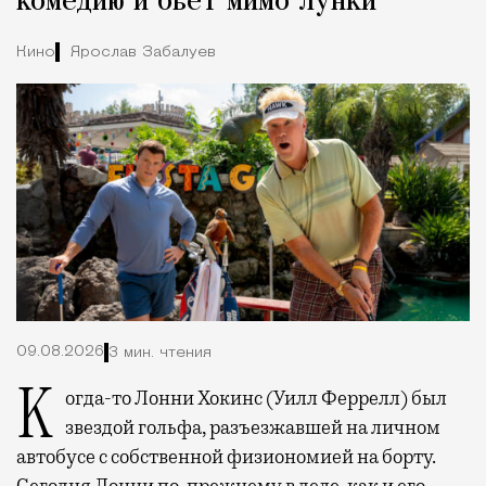
комедию и бьет мимо лунки
Кино
Ярослав Забалуев
09.08.2026
3 мин. чтения
Когда-то Лонни Хокинс (Уилл Феррелл) был
звездой гольфа, разъезжавшей на личном
автобусе с собственной физиономией на борту.
Сегодня Лонни по-прежнему в деле, как и его