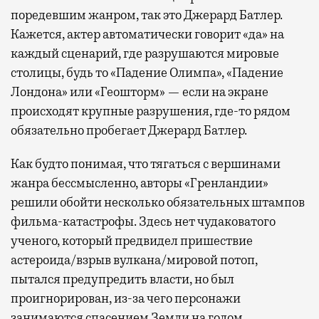
поредевшим жанром, так это Джерард Батлер.
Кажется, актер автоматически говорит «да» на
каждый сценарий, где разрушаются мировые
столицы, будь то «Падение Олимпа», «Падение
Лондона» или «Геошторм» — если на экране
происходят крупные разрушения, где-то рядом
обязательно пробегает Джерард Батлер.
Как будто понимая, что тягаться с вершинами
жанра бессмысленно, авторы «Гренландии»
решили обойти несколько обязательных штампов
фильма-катастрофы. Здесь нет чудаковатого
ученого, который предвидел пришествие
астероида/взрыв вулкана/мировой потоп,
пытался предупредить власти, но был
проигнорирован, из-за чего персонажи
занимаются спасением Земли на голом