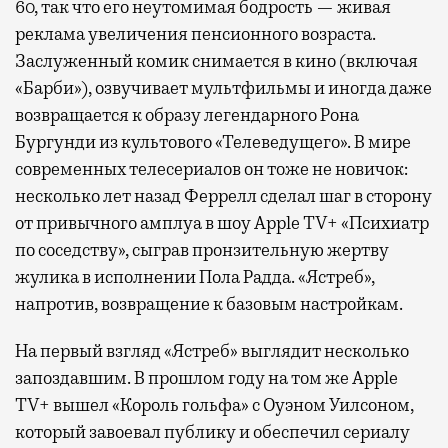
60, так что его неутомимая бодрость — живая
реклама увеличения пенсионного возраста.
Заслуженный комик снимается в кино (включая
«Барби»), озвучивает мультфильмы и иногда даже
возвращается к образу легендарного Рона
Бургунди из культового «Телеведущего». В мире
современных телесериалов он тоже не новичок:
несколько лет назад Феррелл сделал шаг в сторону
от привычного амплуа в шоу Apple TV+ «Психиатр
по соседству», сыграв пронзительную жертву
жулика в исполнении Пола Радда. «Ястреб»,
напротив, возвращение к базовым настройкам.
На первый взгляд «Ястреб» выглядит несколько
запоздавшим. В прошлом году на том же Apple
TV+ вышел «Король гольфа» с Оуэном Уилсоном,
который завоевал публику и обеспечил сериалу