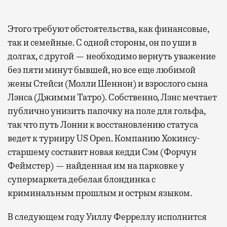
Этого требуют обстоятельства, как финансовые,
так и семейные. С одной стороны, он по уши в
долгах, с другой — необходимо вернуть уважение
без пяти минут бывшей, но все еще любимой
жены Стейси (Молли Шеннон) и взрослого сына
Лэнса (Джимми Татро). Собственно, Лэнс мечтает
публично унизить папочку на поле для гольфа,
так что путь Лонни к восстановлению статуса
ведет к турниру US Open. Компанию Хокинсу-
старшему составит новая кедди Сэм (Форчун
Феймстер) — найденная им на парковке у
супермаркета дебелая блондинка с
криминальным прошлым и острым языком.
В следующем году Уиллу Ферреллу исполнится