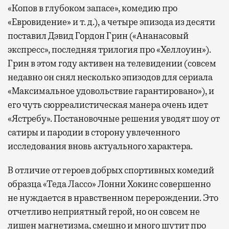
«Копов в глубоком запасе», комедию про
«Евровидение» и т. д.), а четыре эпизода из десяти
поставил Дэвид Гордон Грин («Ананасовый
экспресс», последняя трилогия про «Хеллоуин»).
Грин в этом году активен на телевидении (совсем
недавно он снял несколько эпизодов для сериала
«Максимальное удовольствие гарантировано»), и
его чуть сюрреалистическая манера очень идет
«Ястребу». Постановочные решения уводят шоу от
сатиры и пародии в сторону увлеченного
исследования вновь актуального характера.
В отличие от героев добрых спортивных комедий
образца «Теда Лассо» Лонни Хокинс совершенно
не нуждается в нравственном перерождении. Это
отчетливо неприятный герой, но он совсем не
лишен магнетизма, смешно и много шутит про