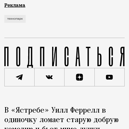
Рекламные кампании техники редко выходят за рамк
Реклама
технопарк
Реклама
Редакция Москвич Mag
В «Ястребе» Уилл Феррелл в
Город
одиночку ломает старую добрую