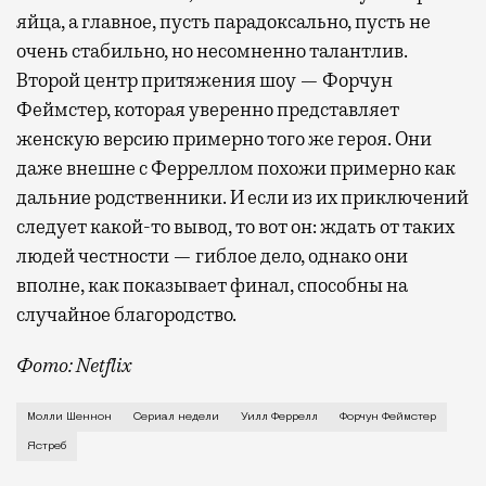
яйца, а главное, пусть парадоксально, пусть не
очень стабильно, но несомненно талантлив.
Второй центр притяжения шоу — Форчун
Феймстер, которая уверенно представляет
женскую версию примерно того же героя. Они
даже внешне с Ферреллом похожи примерно как
дальние родственники. И если из их приключений
следует какой-то вывод, то вот он: ждать от таких
людей честности — гиблое дело, однако они
вполне, как показывает финал, способны на
случайное благородство.
Фото: Netflix
Когда-то Лонни Хокинс (Уилл Феррелл) был звездой 
Молли Шеннон
Сериал недели
Уилл Феррелл
Форчун Феймстер
Ястреб