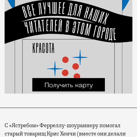
С «Ястребом» Ферреллу-шоураннеру помогал
старый товарищ Крис Хенчи (вместе они делали