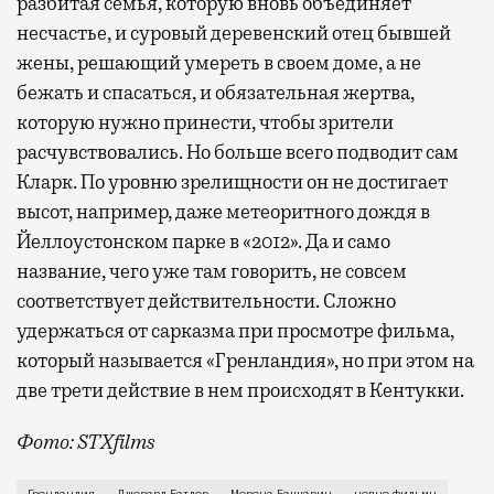
разбитая семья, которую вновь объединяет
несчастье, и суровый деревенский отец бывшей
жены, решающий умереть в своем доме, а не
бежать и спасаться, и обязательная жертва,
которую нужно принести, чтобы зрители
расчувствовались. Но больше всего подводит сам
Кларк. По уровню зрелищности он не достигает
высот, например, даже метеоритного дождя в
Йеллоустонском парке в «2012». Да и само
название, чего уже там говорить, не совсем
соответствует действительности. Сложно
удержаться от сарказма при просмотре фильма,
который называется «Гренландия», но при этом на
две трети действие в нем происходят в Кентукки.
Фото: STXfilms
Раньше фильмы-катастрофы приходили к нам парами. 