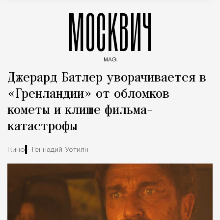
МОСКВИЧ
MAG
Введите ключевые слова для поиска статей
Джерард Батлер уворачивается в
«Гренландии» от обломков
кометы и клише фильма-
катастрофы
Кино
Геннадий Устиян