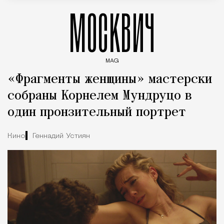
МОСКВИЧ
MAG
Введите ключевые слова для поиска статей
«Фрагменты женщины» мастерски
собраны Корнелем Мундруцо в
один пронзительный портрет
Кино
Геннадий Устиян