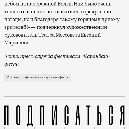
небом на набережной Волги. Нам было очень
тепло и солнечно не только из-за прекрасной
погоды, но и благодаря такому горячему приему
зрителей!» — подчеркнул художественный
руководитель Театра Моссовета Евгений
Марчелли.
Фото: пресс-служба фестиваля «Карандаш-
фест»
В минувший уикенд маленькая Старица в Тверской об
Старица
фестиваль «Карандаш-фест»