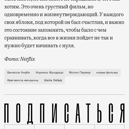
хотим. Это очень грустный фильм, но
одновременно и жизнеутверждающий. У каждого
своя яблоня, под которой он был счастлив, и важно
это состояние запомнить, чтобы было с чем
сравнивать, когда все в жизни пойдет не так и
нужно будет начинать с нуля.
Фото: Netflix
«У вас красивые очки», — вдруг говорит жительница
Ванесса Кирби
Корнель Мундруцо
Молли Паркер
новые фильмы
Фрагменты женщины
Шайа Лабаф