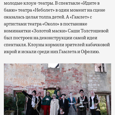
молодые клоун-театры. В спектакле «Идите в
баню» театра «Неболет» в один момент на сцене
оказалась целая толпа детей. А «Гамлет» с
артистами театра «Около» в постановке
номинантки «Золотой маски» Саши Толстошевой
был построен на деконструкции самой идеи
спектакля. Клоуны кормили зрителей кабачковой
икрой и искали среди них Гамлета и Офелию.