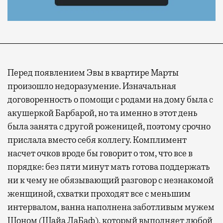
Перед появлением Эвы в квартире Марты
произошло недоразумение. Изначальная
договоренность о помощи с родами на дому была с
акушеркой Барбарой, но та именно в этот день
была занята с другой роженицей, поэтому срочно
прислала вместо себя коллегу. Комплимент
насчет очков вроде бы говорит о том, что все в
порядке: без пяти минут мать готова поддержать
ни к чему не обязывающий разговор с незнакомой
женщиной, схватки проходят все с меньшим
интервалом, ванна наполнена заботливым мужем
Шоном (Шайа ЛаБаф), который выполняет любой