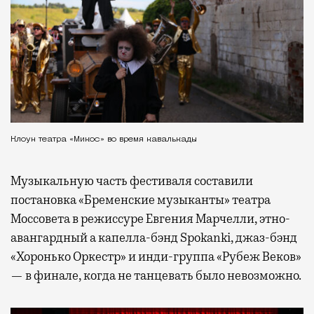
Клоун театра «Микос» во время кавалькады
Музыкальную часть фестиваля составили
постановка «Бременские музыканты» театра
Моссовета в режиссуре Евгения Марчелли, этно-
авангардный а капелла-бэнд Spokanki, джаз-бэнд
«Хоронько Оркестр» и инди-группа «Рубеж Веков»
— в финале, когда не танцевать было невозможно.