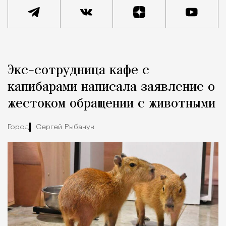
Реклама
Редакция Москвич Mag
Экс-сотрудница кафе с
Город
капибарами написала заявление о
жестоком обращении с животными
Город
Сергей Рыбачук