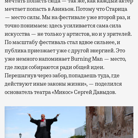
мечтать попасть сюда — так же, как каждый актер
мечтает попасть в Авиньон. Потому что Старица
— место силы. Мы на фестивале уже второй раз, и
точно понимаем: здесь усиливается сама сила
искусства — не только у артистов, но и у зрителей.
По масштабу фестиваль стал вдвое сильнее, и
публика приезжает уже с другой энергией. Это
уже немного напоминает Burning Man — место,
где люди собираются ради общей идеи.
Перешагнув через забор, попадаешь туда, где
действуют иные законы жизни», — поделился
основатель театра «Микос» Сергей Давыдов.