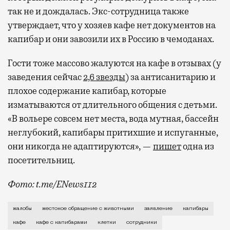
так не и дождалась. Экс-сотрудница также
утверждает, что у хозяев кафе нет документов на
капибар и они завозили их в Россию в чемоданах.
Гости тоже массово жалуются на кафе в отзывах (у
заведения сейчас
2,6 звезды
) за антисанитарию и
плохое содержание капибар, которые
изматываются от длительного общения с детьми.
«В вольере совсем нет места, вода мутная, бассейн
неглубокий, капибары притихшие и испуганные,
они никогда не адаптируются», —
пишет
одна из
посетительниц.
Фото: t.me/ENews112
С момента открытия нового контактного кафе с капи
жалобы
жестокое обращение с животными
заявление
капибары
кафе
кафе с капибарами
клетки
сотрудники