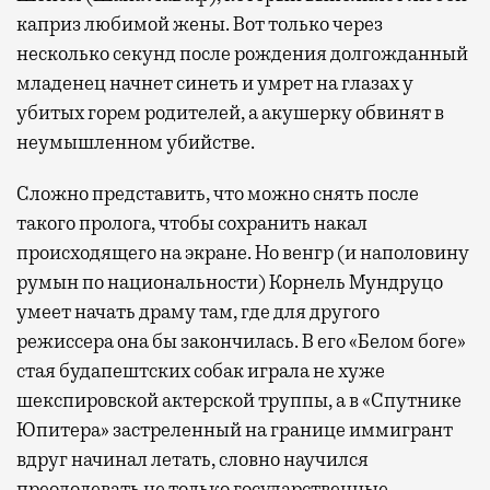
каприз любимой жены. Вот только через
несколько секунд после рождения долгожданный
младенец начнет синеть и умрет на глазах у
убитых горем родителей, а акушерку обвинят в
неумышленном убийстве.
Сложно представить, что можно снять после
такого пролога, чтобы сохранить накал
происходящего на экране. Но венгр (и наполовину
румын по национальности) Корнель Мундруцо
умеет начать драму там, где для другого
режиссера она бы закончилась. В его «Белом боге»
стая будапештских собак играла не хуже
шекспировской актерской труппы, а в «Спутнике
Юпитера» застреленный на границе иммигрант
вдруг начинал летать, словно научился
преодолевать не только государственные