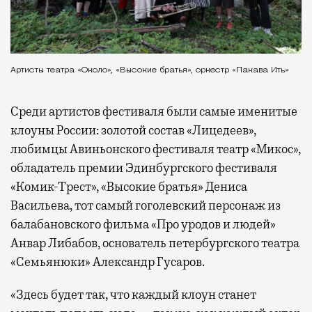
Артисты театра «Около», «Высокие братья», оркестр «Пакава Ить»
Среди артистов фестиваля были самые именитые
клоуны России: золотой состав «Лицедеев»,
любимцы Авиньонского фестиваля театр «Микос»,
обладатель премии Эдинбургского фестиваля
«Комик-Трест», «Высокие братья» Дениса
Васильева, тот самый гоголевский персонаж из
балабановского фильма «Про уродов и людей»
Анвар Либабов, основатель петербургского театра
«Семьянюки» Александр Гусаров.
«Здесь будет так, что каждый клоун станет