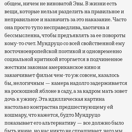
общем, ничем не виноватой Эвы. В жизни есть
вещи, которые нельзя разделить на правильное и
неправильное и назначить за это наказание. Часто
она просто тупо несправедлива, хаотична и
бессмысленна, чтобы предъявлять за ее повороты
кому-то счет. Мундруцо со всей свойственной ему
восточноевропейской поэтикой и одновременно
социальной критикой вторгается в подчиненное
жестким законам американское кино и
заканчивает фильм чем-то уж совсем, казалось
бы, нелогичным — камера надолго задерживается
на роскошной яблоне в саду, а за кадром мать зовет
дочь к ужину. Эта идиллическая картина
настолько контрастна предшествующему ей
кошмару, что кажется, будто Мундруцо
показывает его альтернативу — все должно было
быть иначе, но нас никто не спрашивает, чего мы