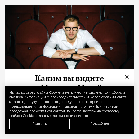
×
08.08.2026
7 мин. чтения
О рождении за границей благодаря бабушке
Мы используем файлы Сookie и метрические системы для сбора и
Уведомление 
анализа информации о производительности и использовании сайта,
Алисе Фрейндлих, о папе, который устраивал
а также для улучшения и индивидуальной настройки
предоставления информации. Нажимая кнопку «Принять» или
трудотерапию, заставляя убирать за собаками на
продолжая пользоваться сайтом, вы соглашаетесь на обработку
файлов Cookie и данных метрических систем.
улице, об изменениях в театре «На Страстном» и о
Принять
Подробнее
своем настоящем семейном кино.