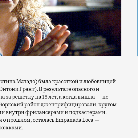
нтони Грант). В результате опасного и
а за решетку на 16 лет, а когда вышла — не
-йоркский район джентрифицировали, кругом
ми внутри фрилансерами и подкастерами.
о прошлом, осталась Empanada Loca —
рожками.