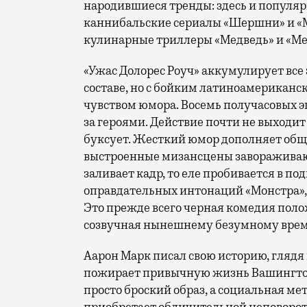
народившиеся тренды: здесь и популяр
каннибальские сериалы «Шершни» и «
кулинарные триллеры «Медведь» и «Ме
«Ужас Долорес Роуч» аккумулирует все 
составе, но с бойким латиноамерикан
чувством юмора. Восемь получасовых 
за героями. Действие почти не выходит
буксует. Жесткий юмор дополняет общ
выстроенные мизансцены завораживают
заливает кадр, то еле пробивается в п
оправдательных интонаций «Монстра»,
Это прежде всего черная комедия пол
созвучная нынешнему безумному врем
Аарон Марк писал свою историю, глядя
пожирает привычную жизнь Вашингтон
просто броский образ, а социальная мет