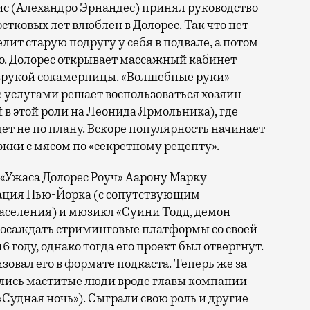
с (Алехандро Эрнандес) принял руководство
стковых лет влюблен в Долорес. Так что нет
елит старую подругу у себя в подвале, а потом
ло. Долорес открывает массажный кабинет
зрукой сокамерницы. «Волшебные руки»
 услугами решает воспользоваться хозяин
в этой роли на Леонида Ярмольника), где
ет не по плану. Вскоре популярность начинает
ожки с мясом по «секретному рецепту».
«Ужаса Долорес Роуч» Аарону Марку
ация Нью-Йорка (с сопутствующим
селения) и мюзикл «Суини Тодд, демон-
л осаждать стриминговые платформы со своей
 году, однако тогда его проект был отвергнут.
изовал его в формате подкаста. Теперь же за
ялись маститые люди вроде главы компании
Судная ночь»). Сыграли свою роль и другие