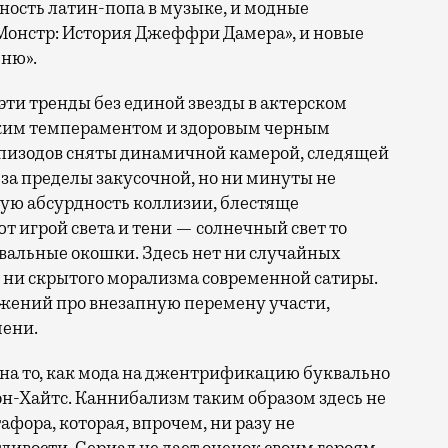
ность латин-попа в музыке, и модные
Монстр: История Джеффри Дамера», и новые
ню».
эти тренды без единой звезды в актерском
ским темпераментом и здоровым черным
эпизодов сняты динамичной камерой, следящей
 за пределы закусочной, но ни минуты не
ую абсурдность коллизии, блестяще
 игрой света и тени — солнечный свет то
одвальные окошки. Здесь нет ни случайных
 ни скрытого морализма современной сатиры.
ожений про внезапную перемену участи,
ени.
 на то, как мода на джентрификацию буквально
-Хайтс. Каннибализм таким образом здесь не
афора, которая, впрочем, ни разу не