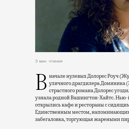
3 мин. чтения
В начале нулевых Долорес Роуч (Жустина Мачадо) была красоткой и любовницей
уличного драгдилера Доминика (Э
страстного романа Долорес угодил
узнала родной Вашингтон-Хайтс. Нью
открылись кафе и рестораны с сидящи
Единственным местом, напоминающим 
забегаловка, торгующая жареными пи