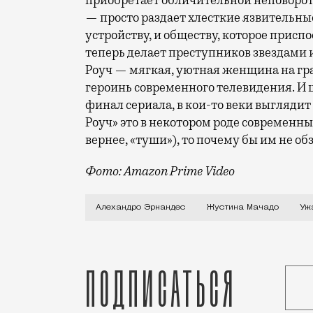
приобретает обличительной неповоротл
— просто раздает хлесткие язвительны
устройству, и обществу, которое прис
теперь делает преступников звездами 
Роуч — мягкая, уютная женщина на гра
героинь современного телевидения. И 
финал сериала, в кои-то веки выглядит
Роуч» это в некотором роде современн
вернее, «туши»), то почему бы им не о
Фото: Amazon Prime Video
В начале нулевых Долорес Роуч (Жусти
Алехандро Эрнандес
Жустина Мачадо
Уж
Подписаться