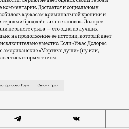
ивости. Сериал не дает оценок своим героям
е комментарии. Достается и социальному
пособилось к ужасам криминальной хроники и
и героями бродвейских постановок. Долорес
ни нервного срыва — это одна из лучших
шанс на продолжение ее истории, который дает
 исключительно уместно. Если «Ужас Долорес
ые американские «Мертвые души» (ну или,
бзавестись вторым томом.
на Мачадо) была красоткой и любовницей уличного дра
ас Долорес Роуч
Энтони Грант