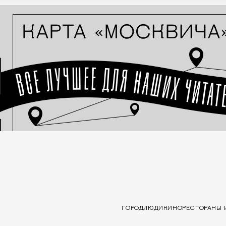
ГОРОД
ЛЮДИ
КИНО
РЕСТОРАНЫ 