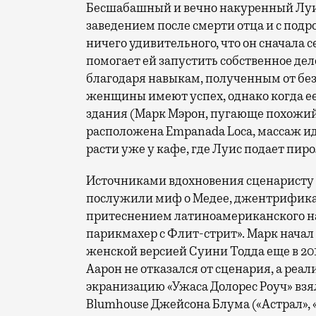
Бесшабашный и вечно накуренный Луи
заведением после смерти отца и с подро
ничего удивительного, что он сначала с
помогает ей запустить собственное де
благодаря навыкам, полученным от бе
женщины имеют успех, однако когда ее
здания (Марк Мэрон, пугающе похожий 
расположена Empanada Loca, массаж ид
расти уже у кафе, где Луис подает пир
Источниками вдохновения сценаристу 
послужили миф о Медее, джентрифик
притеснением латиноамериканского на
парикмахер с Флит-стрит». Марк нача
женской версией Суини Тодда еще в 2016
Аарон не отказался от сценария, а реал
экранизацию «Ужаса Долорес Роуч» вз
Blumhouse Джейсона Блума («Астрал», «