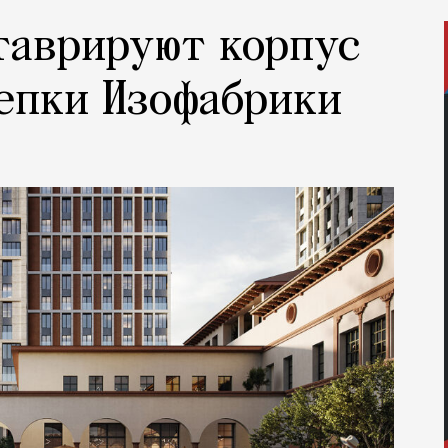
таврируют корпус
епки Изофабрики