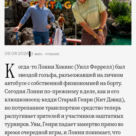
09.08.2026
3 мин. чтения
Когда-то Лонни Хокинс (Уилл Феррелл) был
звездой гольфа, разъезжавшей на личном
автобусе с собственной физиономией на борту.
Сегодня Лонни по-прежнему в деле, как и его
клюшконосец-кедди Старый Генри (Кит Дэвид),
но потрепанное транспортное средство теперь
распугивает зрителей и участников заштатных
турниров. Увы, Генри падает замертво прямо во
время очередной игры, и Лонни понимает, что