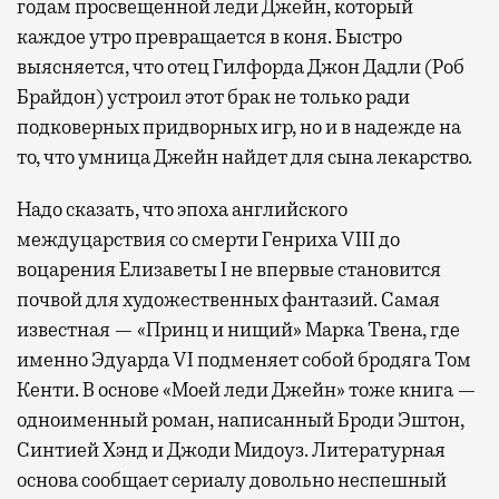
годам просвещенной леди Джейн, который
каждое утро превращается в коня. Быстро
выясняется, что отец Гилфорда Джон Дадли (Роб
Брайдон) устроил этот брак не только ради
подковерных придворных игр, но и в надежде на
то, что умница Джейн найдет для сына лекарство.
Надо сказать, что эпоха английского
междуцарствия со смерти Генриха VIII до
воцарения Елизаветы I не впервые становится
почвой для художественных фантазий. Самая
известная — «Принц и нищий» Марка Твена, где
именно Эдуарда VI подменяет собой бродяга Том
Кенти. В основе «Моей леди Джейн» тоже книга —
одноименный роман, написанный Броди Эштон,
Синтией Хэнд и Джоди Мидоуз. Литературная
основа сообщает сериалу довольно неспешный