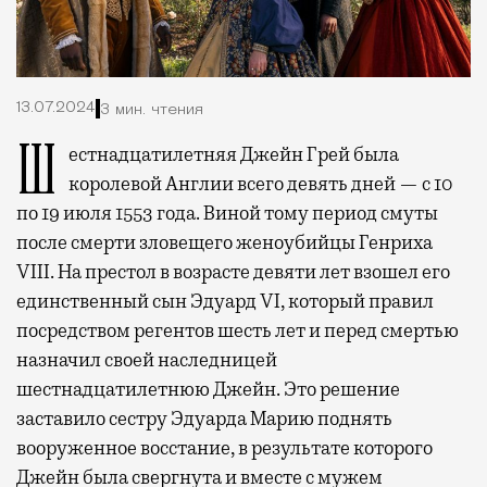
13.07.2024
3 мин. чтения
Шестнадцатилетняя Джейн Грей была
королевой Англии всего девять дней — с 10
по 19 июля 1553 года. Виной тому период смуты
после смерти зловещего женоубийцы Генриха
VIII. На престол в возрасте девяти лет взошел его
единственный сын Эдуард VI, который правил
посредством регентов шесть лет и перед смертью
назначил своей наследницей
шестнадцатилетнюю Джейн. Это решение
заставило сестру Эдуарда Марию поднять
вооруженное восстание, в результате которого
Джейн была свергнута и вместе с мужем