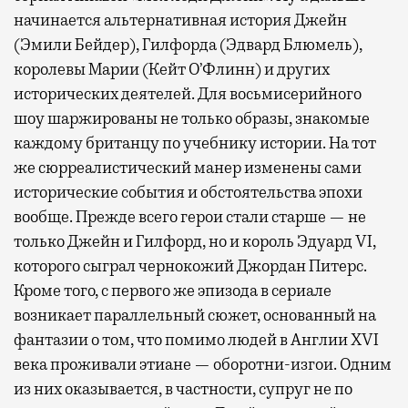
начинается альтернативная история Джейн
(Эмили Бейдер), Гилфорда (Эдвард Блюмель),
королевы Марии (Кейт О’Флинн) и других
исторических деятелей. Для восьмисерийного
шоу шаржированы не только образы, знакомые
каждому британцу по учебнику истории. На тот
же сюрреалистический манер изменены сами
исторические события и обстоятельства эпохи
вообще. Прежде всего герои стали старше — не
только Джейн и Гилфорд, но и король Эдуард VI,
которого сыграл чернокожий Джордан Питерс.
Кроме того, с первого же эпизода в сериале
возникает параллельный сюжет, основанный на
фантазии о том, что помимо людей в Англии XVI
века проживали этиане — оборотни-изгои. Одним
из них оказывается, в частности, супруг не по