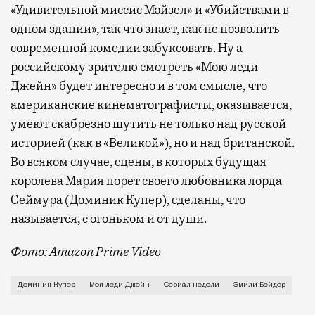
«Удивительной миссис Мэйзел» и «Убийствами в
одном здании», так что знает, как не позволить
современной комедии забуксовать. Ну а
российскому зрителю смотреть «Мою леди
Джейн» будет интересно и в том смысле, что
американские кинематографисты, оказывается,
умеют скабрезно шутить не только над русской
историей (как в «Великой»), но и над британской.
Во всяком случае, сцены, в которых будущая
королева Мария порет своего любовника лорда
Сеймура (Доминик Купер), сделаны, что
называется, с огоньком и от души.
Фото: Amazon Prime Video
Шестнадцатилетняя Джейн Грей была королевой Англи
Доминик Купер
Моя леди Джейн
Сериал недели
Эмили Бейдер