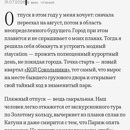
31.07.2026
9 мин. чтения
Отпуск в этом году у меня кочует: сначала
переехал на август, потом в область
неопределенного будущего. Город при этом
плавится и не спрашивает о моих планах. Тогда я
решила себя обмануть и устроить модный
staycation — прожить полноценный курортный
день, не покидая города. Точка старта — новый
квартал
«КОД Сокольники»
, тот самый, что вырос
на месте бывшего грузового двора и открывает
свой тайный ход в знаменитый парк.
Пляжный отпуск — вещь сакральная. Наш
человек легко откажется от экскурсионного тура
по Золотому кольцу, вычеркнет из планов сплав по
Катуни и даже смирится с тем, что Париж опять