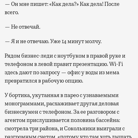
— Он мне пишет: «Как дела?» Как дела! После
всего.
— Не отвечай.
— Я и не отвечаю. Уже 14 минут молчу.
Рядом бизнес-леди с ноутбуком в правой руке и
телефоном в левой правит презентацию. Wi-Fi
здесь дают по запросу — офис у воды из мема
превратился в рабочую опцию.
У бортика, укутанная в парео с узнаваемыми
монограммами, расхаживает другая деловая
бизнесвумен с телефоном. За ее разговором с
агентом прислушивается половина бассейна:
смотрела три района, и Сокольники выиграли с
разгромным счетом, «потому что там хоть дышать