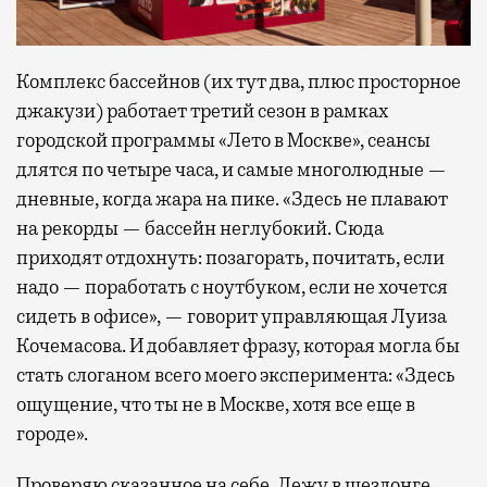
Комплекс бассейнов (их тут два, плюс просторное
джакузи) работает третий сезон в рамках
городской программы «Лето в Москве», сеансы
длятся по четыре часа, и самые многолюдные —
дневные, когда жара на пике. «Здесь не плавают
на рекорды — бассейн неглубокий. Сюда
приходят отдохнуть: позагорать, почитать, если
надо — поработать с ноутбуком, если не хочется
сидеть в офисе», — говорит управляющая Луиза
Кочемасова. И добавляет фразу, которая могла бы
стать слоганом всего моего эксперимента: «Здесь
ощущение, что ты не в Москве, хотя все еще в
городе».
Проверяю сказанное на себе. Лежу в шезлонге,