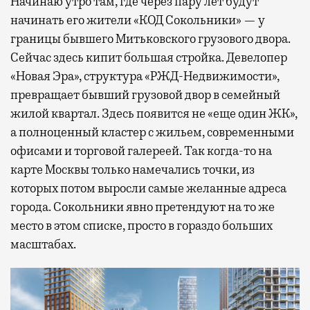
Начинаю утро там, где через пару лет будут
начинать его жители «КОД Сокольники» — у
границы бывшего Митьковского грузового двора.
Сейчас здесь кипит большая стройка. Девелопер
«Новая Эра», структура «РЖД-Недвижимости»,
превращает бывший грузовой двор в семейный
жилой квартал. Здесь появится не «еще один ЖК»,
а полноценный кластер с жильем, современными
офисами и торговой галереей. Так когда-то на
карте Москвы только намечались точки, из
которых потом выросли самые желанные адреса
города. Сокольники явно претендуют на то же
место в этом списке, просто в гораздо больших
масштабах.