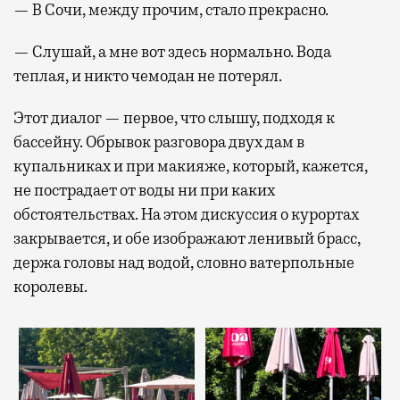
— В Сочи, между прочим, стало прекрасно.
— Слушай, а мне вот здесь нормально. Вода
теплая, и никто чемодан не потерял.
Этот диалог — первое, что слышу, подходя к
бассейну. Обрывок разговора двух дам в
купальниках и при макияже, который, кажется,
не пострадает от воды ни при каких
обстоятельствах. На этом дискуссия о курортах
закрывается, и обе изображают ленивый брасс,
держа головы над водой, словно ватерпольные
королевы.