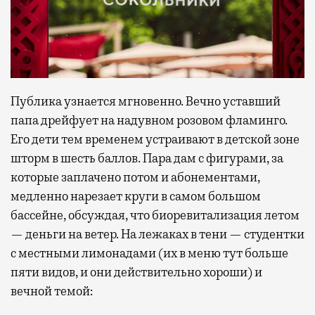
Публика узнается мгновенно. Вечно уставший
папа дрейфует на надувном розовом фламинго.
Его дети тем временем устраивают в детской зоне
шторм в шесть баллов. Пара дам с фигурами, за
которые заплачено потом и абонементами,
медленно нарезает круги в самом большом
бассейне, обсуждая, что биоревитализация летом
— деньги на ветер. На лежаках в тени — студентки
с местными лимонадами (их в меню тут больше
пяти видов, и они действительно хороши) и
вечной темой: