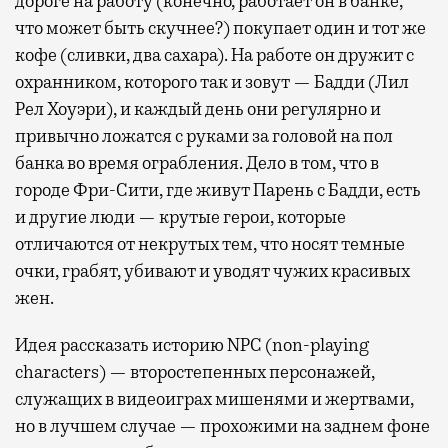
дороге на работу (конечно, работает он в банке,
что может быть скучнее?) покупает один и тот же
кофе (сливки, два сахара). На работе он дружит с
охранником, которого так и зовут — Бадди (Лил
Рел Хоуэри), и каждый день они регулярно и
привычно ложатся с руками за головой на пол
банка во время ограбления. Дело в том, что в
городе Фри-Сити, где живут Парень с Бадди, есть
и другие люди — крутые герои, которые
отличаются от некрутых тем, что носят темные
очки, грабят, убивают и уводят чужих красивых
жен.
Идея рассказать историю NPC (non-playing
characters) — второстепенных персонажей,
служащих в видеоиграх мишенями и жертвами,
но в лучшем случае — прохожими на заднем фоне