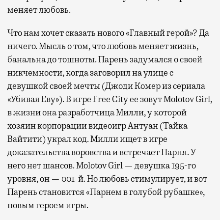
меняет любовь.
Что нам хочет сказать нового «Главный герой»? Да
ничего. Мысль о том, что любовь меняет жизнь,
банальна до тошноты. Парень задумался о своей
никчемности, когда заговорил на улице с
девушкой своей мечты (Джоди Комер из сериала
«Убивая Еву»). В игре Free City ее зовут Molotov Girl,
в жизни она разработчица Милли, у которой
хозяин корпорации видеоигр Антуан (Тайка
Вайтити) украл код. Милли ищет в игре
доказательства воровства и встречает Парня. У
него нет шансов. Molotov Girl — девушка 195-го
уровня, он — 001-й. Но любовь стимулирует, и вот
Парень становится «Парнем в голубой рубашке»,
новым героем игры.