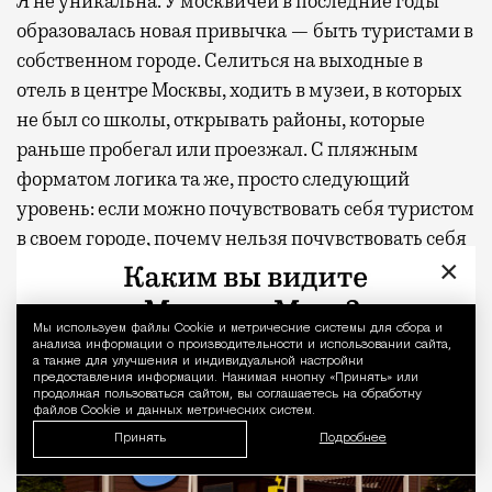
Я не уникальна. У москвичей в последние годы
образовалась новая привычка — быть туристами в
собственном городе. Селиться на выходные в
отель в центре Москвы, ходить в музеи, в которых
не был со школы, открывать районы, которые
раньше пробегал или проезжал. С пляжным
форматом логика та же, просто следующий
уровень: если можно почувствовать себя туристом
в своем городе, почему нельзя почувствовать себя
×
отдыхающим, не покупая билет?
Мы используем файлы Сookie и метрические системы для сбора и
Уведомление 
анализа информации о производительности и использовании сайта,
а также для улучшения и индивидуальной настройки
предоставления информации. Нажимая кнопку «Принять» или
продолжая пользоваться сайтом, вы соглашаетесь на обработку
файлов Cookie и данных метрических систем.
Принять
Подробнее