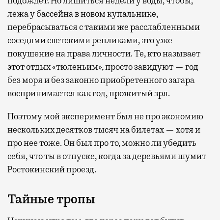
подождет. Но лишиться недели у воды, чтобы,
лежа у бассейна в новом купальнике,
перебрасываться с такими же расслабленными
соседями светскими репликами, это уже
покушение на права личности. Те, кто называет
этот отдых «тюленьим», просто завидуют — год
без моря и без законно приобретенного загара
воспринимается как год, прожитый зря.
Поэтому мой эксперимент был не про экономию
нескольких десятков тысяч на билетах — хотя и
про нее тоже. Он был про то, можно ли убедить
себя, что ты в отпуске, когда за деревьями шумит
Ростокинский проезд.
Тайные тропы