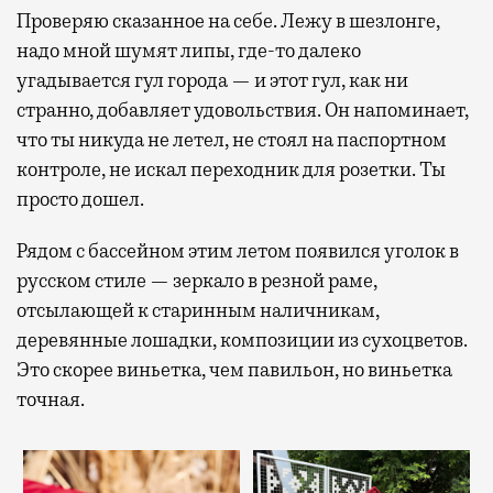
Проверяю сказанное на себе. Лежу в шезлонге,
надо мной шумят липы, где-то далеко
угадывается гул города — и этот гул, как ни
странно, добавляет удовольствия. Он напоминает,
что ты никуда не летел, не стоял на паспортном
контроле, не искал переходник для розетки. Ты
просто дошел.
Рядом с бассейном этим летом появился уголок в
русском стиле — зеркало в резной раме,
отсылающей к старинным наличникам,
деревянные лошадки, композиции из сухоцветов.
Это скорее виньетка, чем павильон, но виньетка
точная.