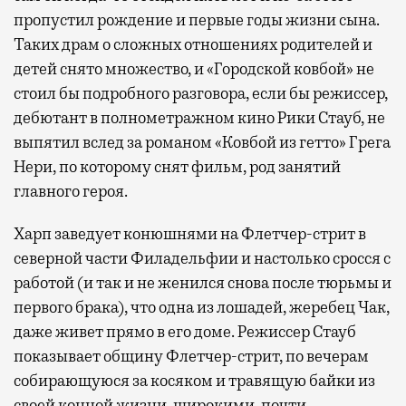
пропустил рождение и первые годы жизни сына.
Таких драм о сложных отношениях родителей и
детей снято множество, и «Городской ковбой» не
стоил бы подробного разговора, если бы режиссер,
дебютант в полнометражном кино Рики Стауб, не
выпятил вслед за романом «Ковбой из гетто» Грега
Нери, по которому снят фильм, род занятий
главного героя.
Харп заведует конюшнями на Флетчер-стрит в
северной части Филадельфии и настолько сросся с
работой (и так и не женился снова после тюрьмы и
первого брака), что одна из лошадей, жеребец Чак,
даже живет прямо в его доме. Режиссер Стауб
показывает общину Флетчер-стрит, по вечерам
собирающуюся за косяком и травящую байки из
своей конной жизни, широкими, почти