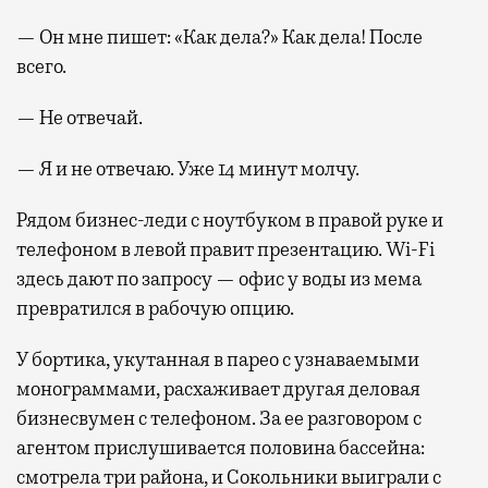
— Он мне пишет: «Как дела?» Как дела! После
всего.
— Не отвечай.
— Я и не отвечаю. Уже 14 минут молчу.
Рядом бизнес-леди с ноутбуком в правой руке и
телефоном в левой правит презентацию. Wi-Fi
здесь дают по запросу — офис у воды из мема
превратился в рабочую опцию.
У бортика, укутанная в парео с узнаваемыми
монограммами, расхаживает другая деловая
бизнесвумен с телефоном. За ее разговором с
агентом прислушивается половина бассейна:
смотрела три района, и Сокольники выиграли с