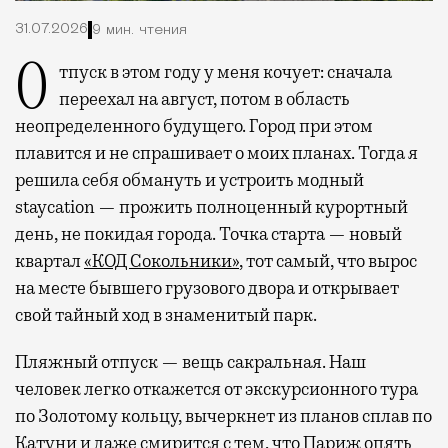
31.07.2026
9 мин. чтения
Отпуск в этом году у меня кочует: сначала
переехал на август, потом в область
неопределенного будущего. Город при этом
плавится и не спрашивает о моих планах. Тогда я
решила себя обмануть и устроить модный
staycation — прожить полноценный курортный
день, не покидая города. Точка старта — новый
квартал
«КОД Сокольники»
, тот самый, что вырос
на месте бывшего грузового двора и открывает
свой тайный ход в знаменитый парк.
Пляжный отпуск — вещь сакральная. Наш
человек легко откажется от экскурсионного тура
по Золотому кольцу, вычеркнет из планов сплав по
Катуни и даже смирится с тем, что Париж опять