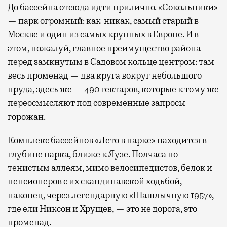
До бассейна отсюда идти прилично. «Сокольники»
— парк огромный: как-никак, самый старый в
Москве и один из самых крупных в Европе. И в
этом, пожалуй, главное преимущество района
перед замкнутым в Садовом кольце центром: там
весь променад — два круга вокруг небольшого
пруда, здесь же — 490 гектаров, которые к тому же
переосмысляют под современные запросы
горожан.
Комплекс бассейнов «Лето в парке» находится в
глубине парка, ближе к Яузе. Полчаса по
тенистым аллеям, мимо велосипедистов, белок и
пенсионеров с их скандинавской ходьбой,
наконец, через легендарную «Шашлычную 1957»,
где ели Никсон и Хрущев, — это не дорога, это
променад.