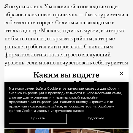
Я не уникальна. У москвичей в последние годы
образовалась новая привычка — быть туристами в
собственном городе. Селиться на выходные в
отель в центре Москвы, ходить в музеи, в которых
не был со школы, открывать районы, которые
раньше пробегал или проезжал. С пляжным
форматом логика та же, просто следующий
уровень: если можно почувствовать себя туристом
в своем городе, почему нельзя почувствовать себя
×
отдыхающим, не покупая билет?
Мы используем файлы Сookie и метрические системы для сбора и
Уведомление 
анализа информации о производительности и использовании сайта,
а также для улучшения и индивидуальной настройки
предоставления информации. Нажимая кнопку «Принять» или
продолжая пользоваться сайтом, вы соглашаетесь на обработку
файлов Cookie и данных метрических систем.
Принять
Подробнее