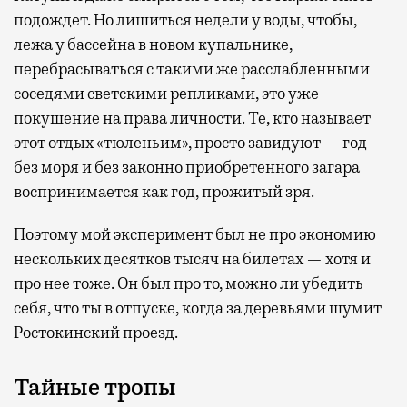
подождет. Но лишиться недели у воды, чтобы,
лежа у бассейна в новом купальнике,
перебрасываться с такими же расслабленными
соседями светскими репликами, это уже
покушение на права личности. Те, кто называет
этот отдых «тюленьим», просто завидуют — год
без моря и без законно приобретенного загара
воспринимается как год, прожитый зря.
Поэтому мой эксперимент был не про экономию
нескольких десятков тысяч на билетах — хотя и
про нее тоже. Он был про то, можно ли убедить
себя, что ты в отпуске, когда за деревьями шумит
Ростокинский проезд.
Тайные тропы