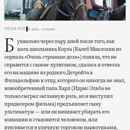
06.04.2021
4 мин. чтения
Буквально через пару дней после того, как
мать школьника Коула (Калеб Маклолин из
сериала «Очень странные дела») поняла, что не
справится с сыном-хулиганом, сдалась и отвезла
его на машине из родного Детройта в
Филадельфию к отцу, которого он никогда не знал,
новообретенный папа Харп (Идрис Эльба не
только сыграл заглавную роль, но и выступил
продюсером фильма) предъявляет сыну
ультиматум — или он начинает убирать его
конюшни и становится человеком, или
втягивается в уличную торговлю наркотиками,