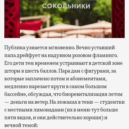
Публика узнается мгновенно. Вечно уставший
папа дрейфует на надувном розовом фламинго.
Его дети тем временем устраивают в детской зоне
шторм в шесть баллов. Пара дам с фигурами, за
которые заплачено потом и абонементами,
медленно нарезает круги в самом большом
бассейне, обсуждая, что биоревитализация летом
— деньги на ветер. На лежаках в тени — студентки
с местными лимонадами (их в меню тут больше
пяти видов, и они действительно хороши) и
вечной темой: