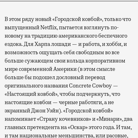
В этом ряду новый «Городской ковбой», только что
выпущенный Netflix, пытается взглянуть по-
новому на традицию американского беспечного
ездока. Для Харпа лошади — и работа, и хобби, и
возможность ощущать себя свободным во все
больше сужающем свои кольца корпоративном
мире современной Америки (в этом смысле
больше бы подошел дословный перевод
оригинального названия Concrete Cowboy —
«Настоящий ковбой», чтобы подчеркнуть, что
настоящие ковбои — черные работяги, а не
экранный Джон Уэйн). «Городской ковбой»
напоминает «Страну кочевников» и «Минари», два
главных претендента на «Оскар» этого года. И там,
и там национальные меньшинства, или расовые,