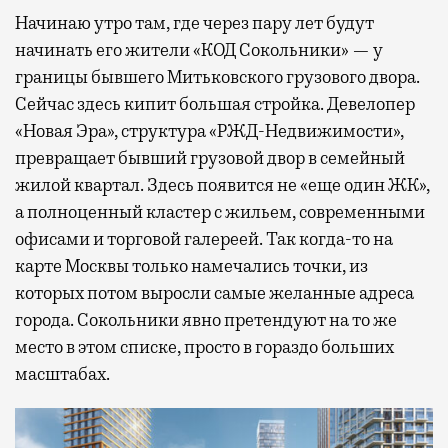
Начинаю утро там, где через пару лет будут
начинать его жители «КОД Сокольники» — у
границы бывшего Митьковского грузового двора.
Сейчас здесь кипит большая стройка. Девелопер
«Новая Эра», структура «РЖД-Недвижимости»,
превращает бывший грузовой двор в семейный
жилой квартал. Здесь появится не «еще один ЖК»,
а полноценный кластер с жильем, современными
офисами и торговой галереей. Так когда-то на
карте Москвы только намечались точки, из
которых потом выросли самые желанные адреса
города. Сокольники явно претендуют на то же
место в этом списке, просто в гораздо больших
масштабах.