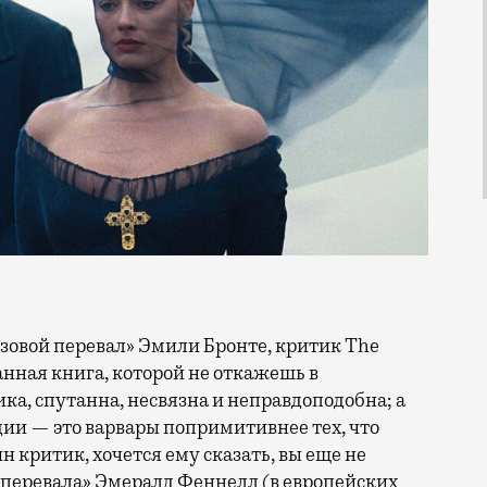
анная книга, которой не откажешь в
ика, спутанна, несвязна и неправдоподобна; а
дии — это варвары попримитивнее тех, что
н критик, хочется ему сказать, вы еще не
 перевала» Эмералд Феннелл (в европейских