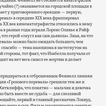
жидания. Феннелл не стесняется начать фильм
учайно (?) оказывается на городской площади в
вает у приговоренного эрекцию — первую,
ревал» в середине XIX века фраппировал
сь XX век кинематографисты относились к нему
 в разные годы играли Лоренс Оливье и Рэйф
 что герой «смугл как сын дьявола». Зная, на что
ревала» можно было ожидать большего, чем
м спасибо — тема мазохизма в застегнутом на
й стороны, тот факт, что Изабелла получала от
дит на нет весь смысл ее жертвы и делает
и придираться к отброшенным Феннелл линиям
ции «Грозового перевала» грешили тем же и
Хитклиффа, что понятно — мальчик и девочка
но быть вместе не судьба — для слезливой
рощайте, первый и главный рассказчик Локвуд,
 его жена и сын. Фильм заканчивается смертью