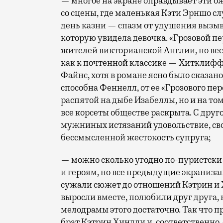
— многое на экране оправдывает эти о
со сцены, где маленькая Кэти Эрншо сл
день казни — спазм от удушения вызы
которую увидела девочка. «Грозовой пе
жителей викторианской Англии, но ве
как к почтенной классике — Хитклиффа
Файнс, хотя в романе ясно было сказано,
способна Феннелл, от ее «Грозового пе
распятой на дыбе Изабеллы, но и на то
все корсеты обществе раскрыта. С друго
мужниных истязаний удовольствие, сво
бессмысленной жестокость супруга;
— можно сколько угодно по-пуристск
и героям, но все предыдущие экраниза
сужали сюжет до отношений Кэтрин и 
выросли вместе, полюбили друг друга, 
мелодрамы этого достаточно. Так что п
брат Кэтрин Хиндли и, соответственно,