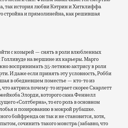
вда, так история любви Кэтрин и Хитклиффа
то стройна и прямолинейна, как решившая
ойти с козырей — снять в роли влюбленных
 Голливуде на вершине их карьеры. Марго
можно воспринимать 35-летнюю актрису в роли
рти. И даже если принять эту условность, Робби
сшая в обедневшем поместье — кто-то из
 что актриса почему-то играет скорее Скарлетт
 Джейкоба Элорди, которого сама Феннелл
ущего «Солтберна», то его роль в основном
лобья и позированию в мокрой рубашке.
го бойфренда он так и не становится, хотя,
 опытом, сочинить такого монстра (забавно, что