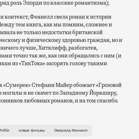
ряд роль Элорди по классике романтизма);
и контекст, Феннелл свела роман к истории
 Между тем книга, как мы помним, сложнее и
зывала не только недостатки британской
ическому и физическому здоровью граждан, но и
 ничего лучше, Хитклифф, разбогатев,
ами точно так же, как они обращались с ним (и
чкам из «ТикТока» засорять голову такими
их «Сумерек» Стефани Майер обожает «Грозовой
 из могилы и не скачет по Западному Йоркширу,
лонников любовных романов, и на том спасибо.
ой перевал» Эмили Бронте, критик The Examiner напис
Робби
новые фильмы
Эмералд Феннелл