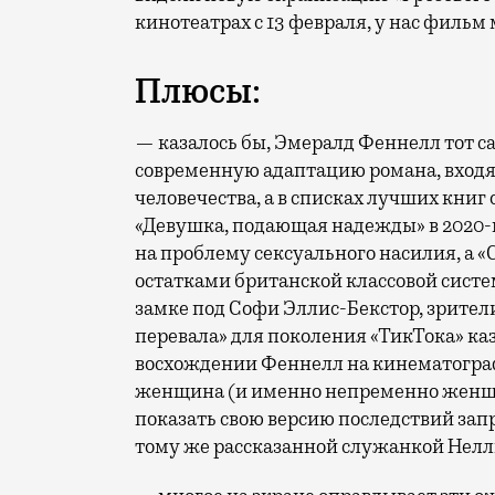
кинотеатрах с 13 февраля, у нас фильм
Плюсы:
— казалось бы, Эмералд Феннелл тот с
современную адаптацию романа, входящ
человечества, а в списках лучших книг
«Девушка, подающая надежды» в 2020
на проблему сексуального насилия, а «С
остатками британской классовой систе
замке под Софи Эллис-Бекстор, зрители
перевала» для поколения «ТикТока» ка
восхождении Феннелл на кинематогра
женщина (и именно непременно женщин
показать свою версию последствий зап
тому же рассказанной служанкой Нелли 