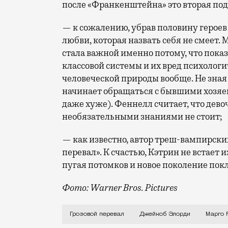
после «Франкенштейна» это вторая под
— к сожалению, убрав половину героев 
любви, которая назвать себя не смеет.
стала важной именно потому, что пока
классовой системы и их вред психолог
человеческой природы вообще. Не зная
начинает обращаться с бывшими хозяев
даже хуже). Феннелл считает, что дево
необязательными знаниями не стоит;
— как известно, автор треш-вампирск
перевал». К счастью, Кэтрин не встает
пугая потомков и новое поколение пок
Фото: Warner Bros. Pictures
Когда в конце 1847 года вышел «Грозов
Грозовой перевал
Джейкоб Элорди
Марго 