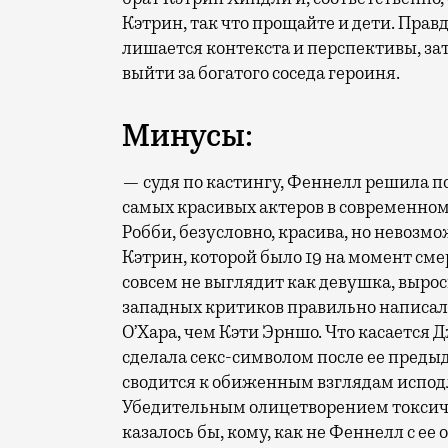
Кэтрин, так что прощайте и дети. Пра
лишается контекста и перспективы, за
выйти за богатого соседа героиня.
Минусы:
— судя по кастингу, Феннелл решила п
самых красивых актеров в современном
Робби, безусловно, красива, но невоз
Кэтрин, которой было 19 на момент сме
совсем не выглядит как девушка, выро
западных критиков правильно написал,
О’Хара, чем Кэти Эрншо. Что касается
сделала секс-символом после ее предыд
сводится к обиженным взглядам испод
Убедительным олицетворением токсично
казалось бы, кому, как не Феннелл с ее