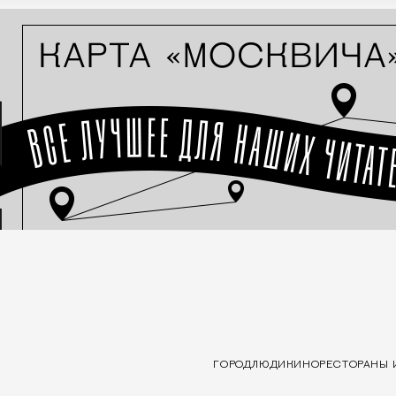
ГОРОД
ЛЮДИ
КИНО
РЕСТОРАНЫ 