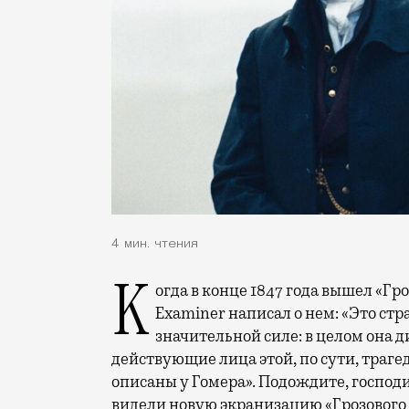
4 мин. чтения
Когда в конце 1847 года вышел «Грозовой перевал» Эмили Бронте, критик The
Examiner написал о нем: «Это стр
значительной силе: в целом она д
действующие лица этой, по сути, траге
описаны у Гомера». Подождите, господи
видели новую экранизацию «Грозового