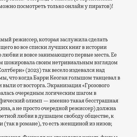
 можно посмотреть только онлайн у пиратов)!
амый режиссер, которая заслужила сделать
его во все списки лучших книг в истории
 о любви и вовсе занимающего первые места. Ее
-м шокировала своим нетривиальным взглядом
олтберн» (2023) так весело издевался над
мы, что когда Барри Кеоган голышом танцевал в
 выли от восторга. Экранизация «Грозового
залась очередным логическим шагом в
фический олимп — именно такая бесстрашная
а, а не просто очередной режиссер) должна
ретной любви в душащем свободу обществе, к
(так в романе), то есть женщиной из низов;