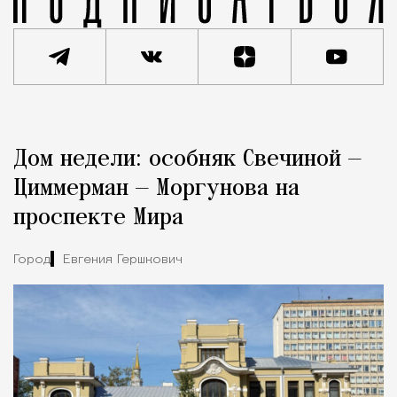
Реклама
Редакция Москвич Mag
Дом недели: особняк Свечиной —
Город
Циммерман — Моргунова на
проспекте Мира
Город
Евгения Гершкович