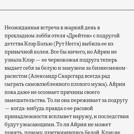
Неожиданная встреча в жаркий день в
прохладном лобби отеля «Дрейтон» с подругой
детства Клэр Бэлью (Рут Негга) выбила ее из
привычной колеи. Все бы ничего, но Айрин не
узнала Клэр — ее чернокожая подруга теперь
выдает себя за белую и замужем за бизнесменом-
расистом (Александр Скарсгард всегда рад
сыграть самовлюбленного плохого мужа). Айрин
пока даже не осознает причины своего
замешательства. То ли она переживает за подругу
— когда-нибудь правда о ее расовой
принадлежности всплывет наружу, и последствия
будут ужасающими. То ли Айрин не может
понять, почему, притворившись белой, Клэр не