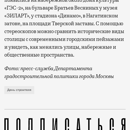
«ГЭС-2», на бульваре Братьев Весниных у музея
«ЗИЛАРТ», у стадиона «Динамо», в Нагатинском
затоне, на площади Тверской заставы. С помощью
стереоскопов можно сравнить исторические виды
столицы с современными городскими пейзажами
и увидеть, как менялись улицы, набережные и
общественные пространства.
Фото: пресс-служба Департамента
градостроительной политики города Москвы
В этом году профессиональный праздник День строи
День строителя