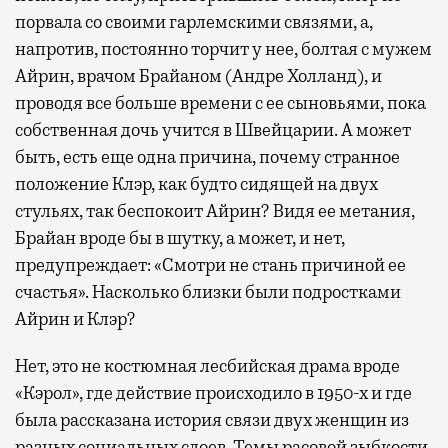
порвала со своими гарлемскими связями, а,
напротив, постоянно торчит у нее, болтая с мужем
Айрин, врачом Брайаном (Андре Холланд), и
проводя все больше времени с ее сыновьями, пока
собственная дочь учится в Швейцарии. А может
быть, есть еще одна причина, почему странное
положение Клэр, как будто сидящей на двух
стульях, так беспокоит Айрин? Видя ее метания,
Брайан вроде бы в шутку, а может, и нет,
предупреждает: «Смотри не стань причиной ее
счастья». Насколько близки были подростками
Айрин и Клэр?
Нет, это не костюмная лесбийская драма вроде
«Кэрол», где действие происходило в 1950-х и где
была рассказана история связи двух женщин из
разных социальных слоев. Темы расовой зыбкости