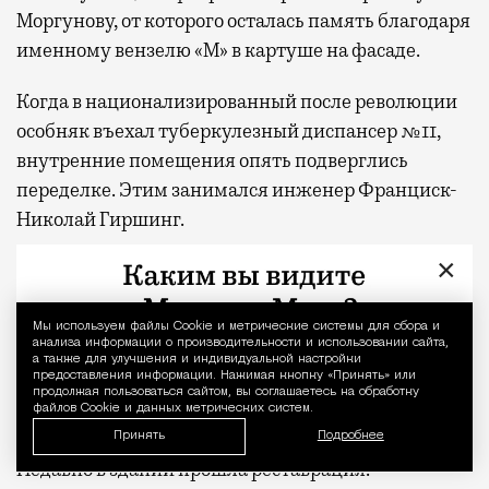
Моргунову, от которого осталась память благодаря
именному вензелю «М» в картуше на фасаде.
Когда в национализированный после революции
особняк въехал туберкулезный диспансер №11,
внутренние помещения опять подверглись
переделке. Этим занимался инженер Франциск-
Николай Гиршинг.
×
За постсоветские годы объект культурного
наследия регионального значения успел побывать
и медицинским центром, и музеем восковых
Мы используем файлы Сookie и метрические системы для сбора и
Уведомление 
анализа информации о производительности и использовании сайта,
фигур, пока в 2003 году сюда не заехал офис
а также для улучшения и индивидуальной настройки
предоставления информации. Нажимая кнопку «Принять» или
музыкального коллектива, известного
продолжая пользоваться сайтом, вы соглашаетесь на обработку
файлов Cookie и данных метрических систем.
уникальным многоголосием — Хора Турецкого.
Принять
Подробнее
Недавно в здании прошла реставрация.