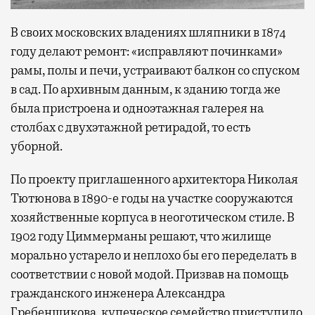
В своих московских владениях шляпники в 1874
году делают ремонт: «исправляют починками»
рамы, полы и печи, устраивают балкон со спуском
в сад. По архивным данным, к зданию тогда же
была пристроена и одноэтажная галерея на
столбах с двухэтажной ретирадой, то есть
уборной.
По проекту приглашенного архитектора Николая
Тютюнова в 1890-е годы на участке сооружаются
хозяйственные корпуса в неоготическом стиле. В
1902 году Циммерманы решают, что жилище
морально устарело и неплохо бы его переделать в
соответствии с новой модой. Призвав на помощь
гражданского инженера Александра
Гребенщикова, купеческое семейство приступило