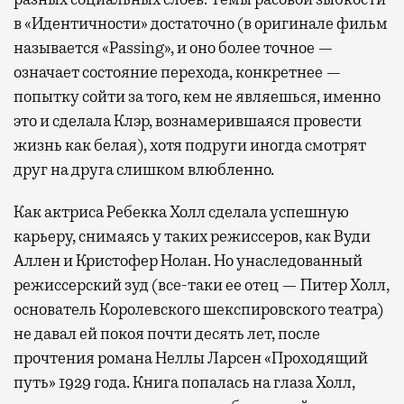
в «Идентичности» достаточно (в оригинале фильм
называется «Passing», и оно более точное —
означает состояние перехода, конкретнее —
попытку сойти за того, кем не являешься, именно
это и сделала Клэр, вознамерившаяся провести
жизнь как белая), хотя подруги иногда смотрят
друг на друга слишком влюбленно.
Как актриса Ребекка Холл сделала успешную
карьеру, снимаясь у таких режиссеров, как Вуди
Аллен и Кристофер Нолан. Но унаследованный
режиссерский зуд (все-таки ее отец — Питер Холл,
основатель Королевского шекспировского театра)
не давал ей покоя почти десять лет, после
прочтения романа Неллы Ларсен «Проходящий
путь» 1929 года. Книга попалась на глаза Холл,