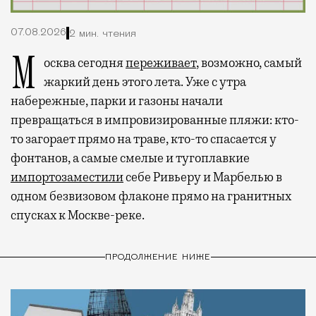
07.08.2026
2 мин. чтения
Москва сегодня
переживает
, возможно, самый
жаркий день этого лета. Уже с утра
набережные, парки и газоны начали
превращаться в импровизированные пляжи: кто-
то загорает прямо на траве, кто-то спасается у
фонтанов, а самые смелые и тугоплавкие
импортозаместили
себе Ривьеру и Марбелью в
одном безвизовом флаконе прямо на гранитных
спусках к Москве-реке.
ПРОДОЛЖЕНИЕ НИЖЕ