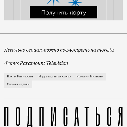
Легально сериал можно посмотреть на more.tv.
Фото: Paramount Television
У актрисы Кристин Милиоти поразительная судьба. Е
Билли Магнуссен
Игрушка для взрослых
Кристин Милиоти
Сериал недели