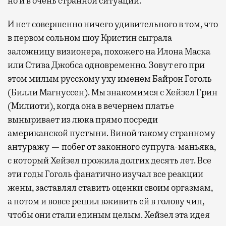
но и в очень странной ситуации.
И нет совершенно ничего удивительного в том, что
в первом сольном шоу Кристин сыграла
заложницу визионера, похожего на Илона Маска
или Стива Джобса одновременно. Зовут его при
этом милым русскому уху именем Байрон Гоголь
(Билли Магнуссен). Мы знакомимся с Хейзел Грин
(Милиоти), когда она в вечернем платье
выныривает из люка прямо посреди
американской пустыни. Виной такому странному
антуражу — побег от законного супруга-маньяка,
с который Хейзел прожила долгих десять лет. Все
эти годы Гоголь фанатично изучал все реакции
жены, заставлял ставить оценки своим оргазмам,
а потом и вовсе решил вживить ей в голову чип,
чтобы они стали единым целым. Хейзел эта идея