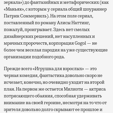
зеркала») до фантазийных и метафорических (как
«Маньяк», с которым у сериала общий шоураннер
Патрик Соммервиль). На этом поле сериал,
поставленный по роману Алисы Наттинг,
пожалуй, проигрывает. Здесь нет смелых
дизайнерских решений, нет насупленных и
мрачных пророчеств, корпорация
Gogol —
не
более чем веселая пародия на уже существующие
организации подобного рода.
Прежде всего «Игрушка для взрослых» — это
черная комедия, фантастика довольно скоро не
исчезает, конечно, но очевидно уходит на второй
план. На первом же остается Милиоти — актриса
потрясающего обаяния, способная удерживать
внимание на своей героине, несмотря на то что от
зрителя довольно долго скрывают ее прошлое и