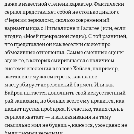
даже в известной степени характер. Фактически
сериал представляет собой не столько диалог с
«Черным зеркалом», сколько современный
вариант мифа о Пигмалионе и Галатее (или, если
угодно, «Моей прекрасной леди»). С той разницей,
что представлен он как веселый сюжет про
абьюзивные отношения. Самые смешные сцены
здесь те, в которых смирившаяся с наличием
системы слежения в голове Хейзел, например,
заставляет мужа смотреть, как на нее
мастурбирует деревенский бармен. Или как
Байрон пытается дополнить свой искусственный
рай запахами, но больше всего ему нравится, как
пахнет пустая пробирка. К счастью, таких сцен в
сериале хватает — и высказывания на тему
«насильно мил не будешь», кажется, уже давно не
были такими веселыми.