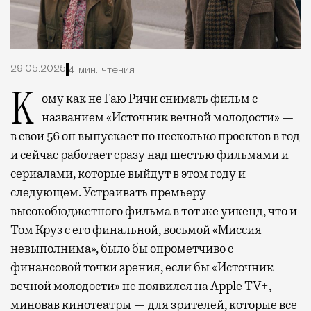
29.05.2025
4 мин. чтения
Кому как не Гаю Ричи снимать фильм с
названием «Источник вечной молодости» —
в свои 56 он выпускает по несколько проектов в год
и сейчас работает сразу над шестью фильмами и
сериалами, которые выйдут в этом году и
следующем. Устраивать премьеру
высокобюджетного фильма в тот же уикенд, что и
Том Круз с его финальной, восьмой «Миссия
невыполнима», было бы опрометчиво с
финансовой точки зрения, если бы «Источник
вечной молодости» не появился на Apple TV+,
миновав кинотеатры — для зрителей, которые все