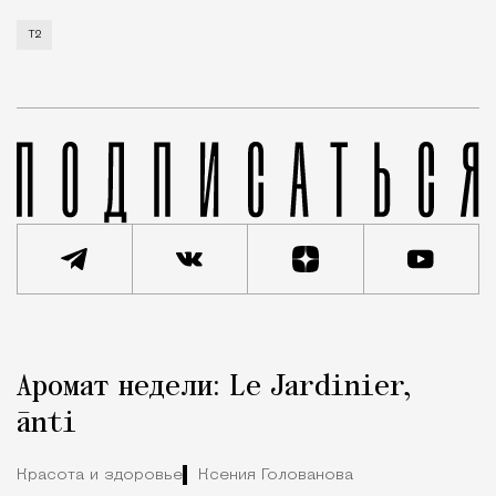
Т2 развивает решения для автомобильной отрасли и
Т2
Реклама
Редакция Москвич Mag
Аромат недели: Le Jardinier,
Город
ānti
Красота и здоровье
Ксения Голованова