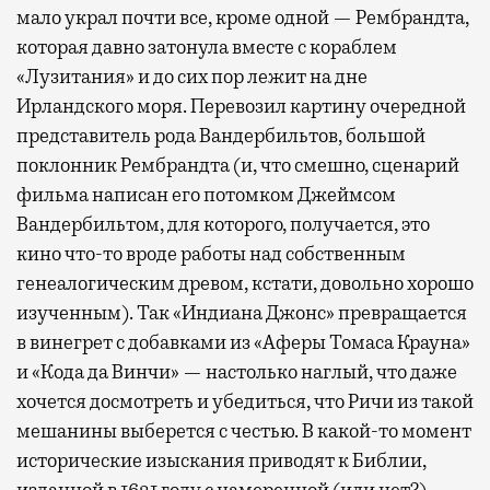
мало украл почти все, кроме одной — Рембрандта,
которая давно затонула вместе с кораблем
«Лузитания» и до сих пор лежит на дне
Ирландского моря. Перевозил картину очередной
представитель рода Вандербильтов, большой
поклонник Рембрандта (и, что смешно, сценарий
фильма написан его потомком Джеймсом
Вандербильтом, для которого, получается, это
кино что-то вроде работы над собственным
генеалогическим древом, кстати, довольно хорошо
изученным). Так «Индиана Джонс» превращается
в винегрет с добавками из «Аферы Томаса Крауна»
и «Кода да Винчи» — настолько наглый, что даже
хочется досмотреть и убедиться, что Ричи из такой
мешанины выберется с честью. В какой-то момент
исторические изыскания приводят к Библии,
изданной в 1631 году с намеренной (или нет?)