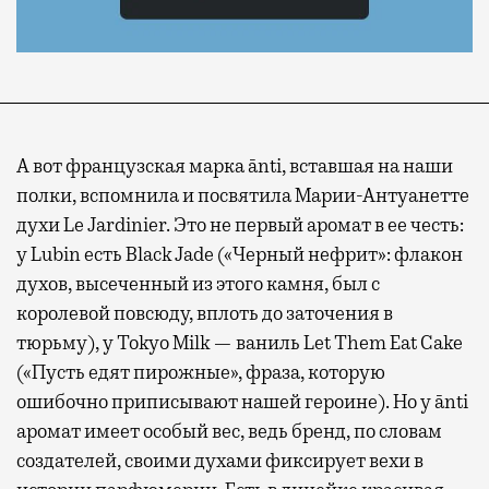
А вот французская марка ānti, вставшая на наши
полки, вспомнила и посвятила Марии-Антуанетте
духи Le Jardinier. Это не первый аромат в ее честь:
у Lubin есть Black Jade («Черный нефрит»: флакон
духов, высеченный из этого камня, был с
королевой повсюду, вплоть до заточения в
тюрьму), у Tokyo Milk — ваниль Let Them Eat Cake
(«Пусть едят пирожные», фраза, которую
ошибочно приписывают нашей героине). Но у ānti
аромат имеет особый вес, ведь бренд, по словам
создателей, своими духами фиксирует вехи в