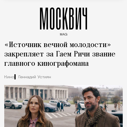
МОСКВИЧ
MAG
Введите ключевые слова для поиска статей
«Источник вечной молодости»
закрепляет за Гаем Ричи звание
главного кинографомана
Кино
Геннадий Устиян