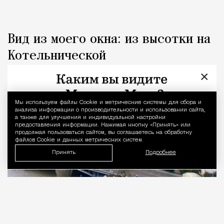
Вид из моего окна: из высотки на
Котельнической
×
Город
Наталья Журавлева
Мы используем файлы Сookie и метрические системы для сбора и
Уведомление 
анализа информации о производительности и использовании сайта,
а также для улучшения и индивидуальной настройки
предоставления информации. Нажимая кнопку «Принять» или
продолжая пользоваться сайтом, вы соглашаетесь на обработку
файлов Cookie и данных метрических систем.
Принять
Подробнее
06.08.2026
3 мин. чтения