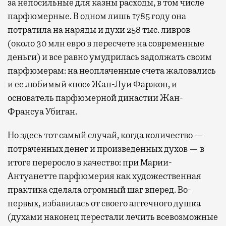
за непосильные для казны расходы, в том числе
парфюмерные. В одном лишь 1785 году она
потратила на наряды и духи 258 тыс. ливров
(около 30 млн евро в пересчете на современные
деньги) и все равно умудрилась задолжать своим
парфюмерам: на неоплаченные счета жаловались
и ее любимый «нос» Жан-Луи Фаржон, и
основатель парфюмерной династии Жан-
Франсуа Убиган.
Но здесь тот самый случай, когда количество —
потраченных денег и произведенных духов — в
итоге переросло в качество: при Марии-
Антуанетте парфюмерия как художественная
практика сделала огромный шаг вперед. Во-
первых, избавилась от своего аптечного душка
(духами наконец перестали лечить всевозможные