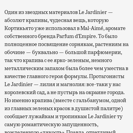
Один из звездных материалов Le Jardinier —
абсолют крапивы, чудесная вещь, которую
Кортикьято уже использовал в Mal-Aimé, аромате
собственного бренда Parfum d’Empire. То было
полноценное посвящение сорнякам, растениям на
обочине — буквально — большой парфюмерии,
так что крапива с ее ярко-зеленым, немного
металлическим запахом была более чем уместна в
качестве главного героя формулы. Протагонисты
Le Jardinier — лилия и магнолия: все-таки у нас
королевский сад, а не пустырь на окраине города.
Но именно крапива (вместе с гальбанумом, одной
из главных зеленых красок в душистой палитре)
сообщает лужайкам и тропинкам Le Jardinier ту
самую романтическую запущенность,
вожделенную «дикость». Правда, отчетливый