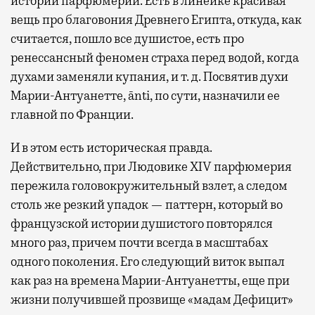
истории парфюмерии. Есть в линейке красивая
вещь про благовония Древнего Египта, откуда, как
считается, пошло все душистое, есть про
ренессансный феномен страха перед водой, когда
духами заменяли купания, и т. д. Посвятив духи
Марии-Антуанетте, ānti, по сути, назначили ее
главной по Франции.
И в этом есть историческая правда.
Действительно, при Людовике XIV парфюмерия
пережила головокружительный взлет, а следом
столь же резкий упадок — паттерн, который во
французской истории душистого повторялся
много раз, причем почти всегда в масштабах
одного поколения. Его следующий виток выпал
как раз на времена Марии-Антуанетты, еще при
жизни получившей прозвище «мадам Дефицит»