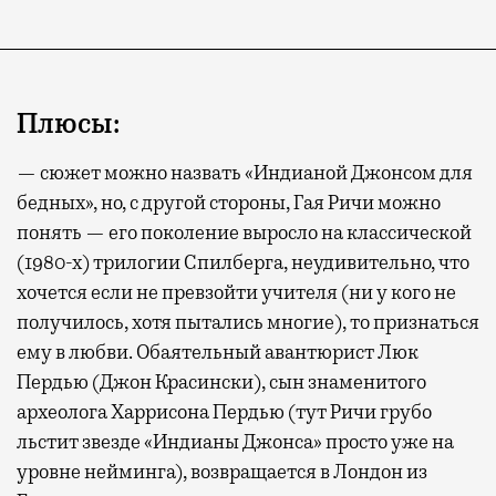
Плюсы:
— сюжет можно назвать «Индианой Джонсом для
бедных», но, с другой стороны, Гая Ричи можно
понять — его поколение выросло на классической
(1980-х) трилогии Спилберга, неудивительно, что
хочется если не превзойти учителя (ни у кого не
получилось, хотя пытались многие), то признаться
ему в любви. Обаятельный авантюрист Люк
Пердью (Джон Красински), сын знаменитого
археолога Харрисона Пердью (тут Ричи грубо
льстит звезде «Индианы Джонса» просто уже на
уровне нейминга), возвращается в Лондон из