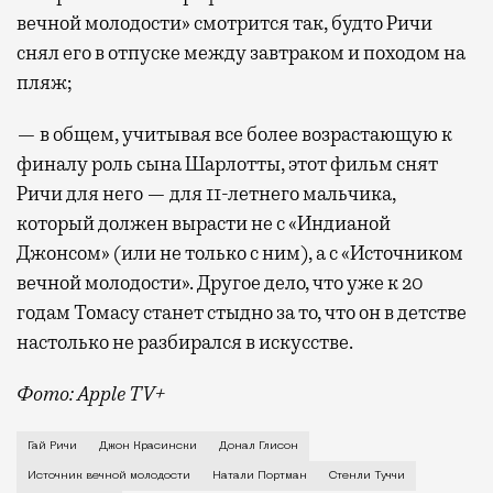
вечной молодости» смотрится так, будто Ричи
снял его в отпуске между завтраком и походом на
пляж;
— в общем, учитывая все более возрастающую к
финалу роль сына Шарлотты, этот фильм снят
Ричи для него — для 11-летнего мальчика,
который должен вырасти не с «Индианой
Джонсом» (или не только с ним), а с «Источником
вечной молодости». Другое дело, что уже к 20
годам Томасу станет стыдно за то, что он в детстве
настолько не разбирался в искусстве.
Фото: Apple TV+
Кому как не Гаю Ричи снимать фильм с названием «И
Гай Ричи
Джон Красински
Донал Глисон
Источник вечной молодости
Натали Портман
Стенли Туччи