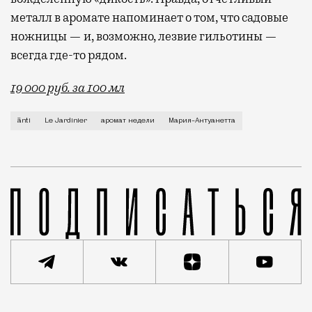
металл в аромате напоминает о том, что садовые
ножницы — и, возможно, лезвие гильотины —
всегда где-то рядом.
19 000 руб. за 100 мл
Если попросить знакомого парфманьяка назвать исто
ānti
Le Jardinier
аромат недели
Мария-Антуанетта