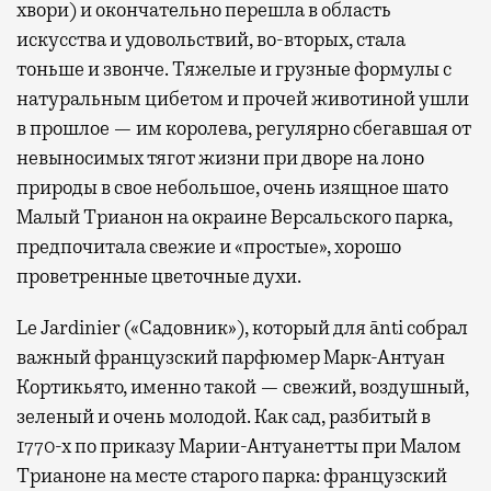
хвори) и окончательно перешла в область
искусства и удовольствий, во-вторых, стала
тоньше и звонче. Тяжелые и грузные формулы с
натуральным цибетом и прочей животиной ушли
в прошлое — им королева, регулярно cбегавшая от
невыносимых тягот жизни при дворе на лоно
природы в свое небольшое, очень изящное шато
Малый Трианон на окраине Версальского парка,
предпочитала свежие и «простые», хорошо
проветренные цветочные духи.
Le Jardinier («Садовник»), который для ānti собрал
важный французский парфюмер Марк-Антуан
Кортикьято, именно такой — свежий, воздушный,
зеленый и очень молодой. Как сад, разбитый в
1770-х по приказу Марии-Антуанетты при Малом
Трианоне на месте старого парка: французский