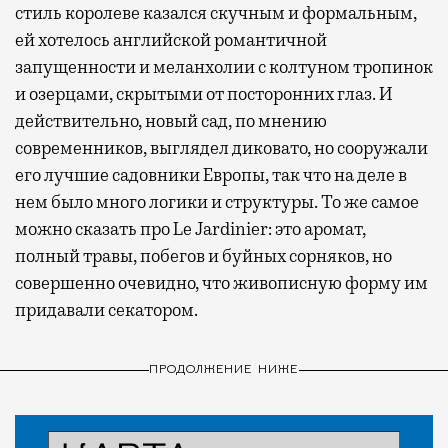
стиль королеве казался скучным и формальным,
ей хотелось английской романтичной
запущенности и меланхолии с колтуном тропинок
и озерцами, скрытыми от посторонних глаз. И
действительно, новый сад, по мнению
современников, выглядел диковато, но сооружали
его лучшие садовники Европы, так что на деле в
нем было много логики и структуры. То же самое
можно сказать про Le Jardinier: это аромат,
полный травы, побегов и буйных сорняков, но
совершенно очевидно, что живописную форму им
придавали секатором.
ПРОДОЛЖЕНИЕ НИЖЕ