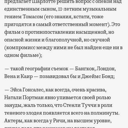
предлагает Шарлотте решить вопрос с опекой над
единственным сыном, 11-летним музыкальным
гением Томасом (его знания, кстати, тоже
пригодятся в самый ответственный момент). Это
фильм о противопоставлении насыщенной, но
опасной жизни и благополучной, но скучной
(компромисс между ними не был найден еще ни в
одном фильме);
— такой географии съемок — Бангкок, Лондон,
Вена и Каир — позавидовал бы и Джеймс Бонд;
— Эйса Гонсалес, как всегда, очень красива,
Натали Портман явно упивается своей ролью
зануды, жаль только, что Стенли Туччи в роли
теневого злодея появляется всего на полминуты.
Актеры, как всегда у Ричи, на высшем уровне,