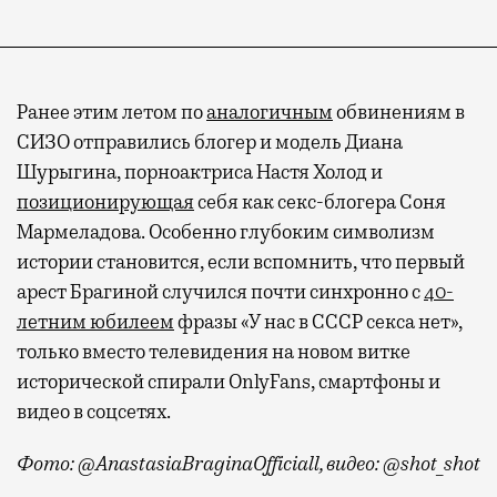
Ранее этим летом по
аналогичным
обвинениям в
СИЗО отправились блогер и модель Диана
Шурыгина, порноактриса Настя Холод и
позиционирующая
себя как секс-блогера Соня
Мармеладова. Особенно глубоким символизм
истории становится, если вспомнить, что первый
арест Брагиной случился почти синхронно с
40-
летним юбилеем
фразы «У нас в СССР секса нет»,
только вместо телевидения на новом витке
исторической спирали OnlyFans, смартфоны и
видео в соцсетях.
Фото: @AnastasiaBraginaOfficiall, видео: @shot_shot