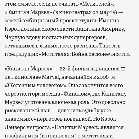
этом смысле, если не считать «Мстителей»,
«Капитан Марвел» (в кинотеатрах с 7 марта) —
самый амбициозный проект студии. Именно
Кэрол должна скоро спасти Капитана Америку,
Черную вдову и остальных супергероев,
оставшихся в живых после расправы Таноса в
предыдущих «Мстителях: Война бесконечности».
«Капитан Марвел» — 22-й фильм в длящейся 11
лет киноглаве Marvel, начавшейся в 2008-м
«Железным человеком». Она закончится всего
через полтора месяца «Финалом», где Капитану
Марвел уготована ключевая роль. Это довольно
рискованный шаг — доверить судьбу уже
знакомых супергероев новенькой. Но Кэрол
Дэнверс непроста. «Капитан Марвел» является
прафильмом (и приквелом) о мстителях и