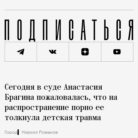
Реклама
Редакция Москвич Mag
Сегодня в суде Анастасия
Город
Брагина пожаловалась, что на
распространение порно ее
толкнула детская травма
Город
Кирилл Романов