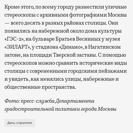
Кроме этого, по всему городу разместили уличные
стереоскопы с архивными фотографиями Москвы
— всего десять в разных районах столицы. Они
появились на набережной около дома культуры
«ГЭС-2», на бульваре Братьев Весниных у музея
«ЗИЛАРТ», у стадиона «Динамо», в Нагатинском
затоне, на площади Тверской заставы. С помощью
стереоскопов можно сравнить исторические виды
столицы с современными городскими пейзажами
и увидеть, как менялись улицы, набережные и
общественные пространства.
Фото: пресс-служба Департамента
градостроительной политики города Москвы
В этом году профессиональный праздник День строи
День строителя