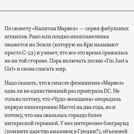
По сюжету «Капитан Марвел» — серия фабульных
штампов. Рано или поздно инопланетянка
окажется на Земле (которую на Кри называют
просто С-53) и узнает, что все это время сражалась
не на той стороне. Пора включать песню «I’m Just a
Girl» и снова спасать мир.
Надо сказать, что в смысле феминизма «Марвел»
едва ли не единственный раз проиграла DC. Не
только потому, что «Чудо-женщина» опередила
первую киногероиню Marvel на два года, но и
потому, что она оказалась гораздо более
интересной героиней. У нее интереснее бэкграунд
(помните царство амазонок в Греции?), объемней