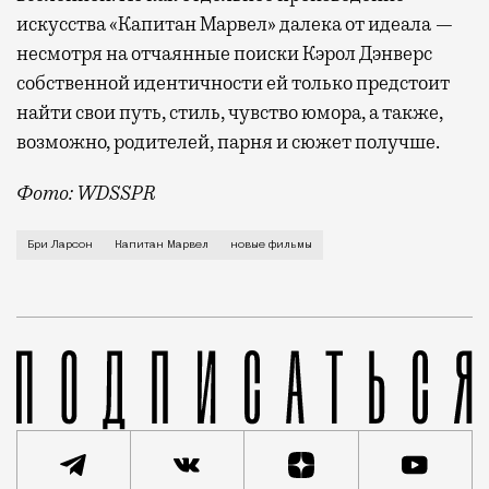
искусства «Капитан Марвел» далека от идеала —
несмотря на отчаянные поиски Кэрол Дэнверс
собственной идентичности ей только предстоит
найти свои путь, стиль, чувство юмора, а также,
возможно, родителей, парня и сюжет получше.
Фото: WDSSPR
Забавно, что, несмотря на прошлогодний кассовый п
Бри Ларсон
Капитан Марвел
новые фильмы