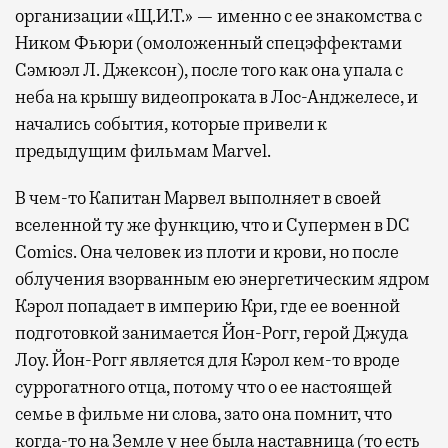
организации «Щ.И.Т.» — именно с ее знакомства с
Ником Фьюри (омоложенный спецэффектами
Сэмюэл Л. Джексон), после того как она упала с
неба на крышу видеопроката в Лос-Анджелесе, и
начались события, которые привели к
предыдущим фильмам Marvel.
В чем-то Капитан Марвел выполняет в своей
вселенной ту же функцию, что и Супермен в DC
Comics. Она человек из плоти и крови, но после
облучения взорванным ею энергетическим ядром
Кэрол попадает в империю Кри, где ее военной
подготовкой занимается Йон-Рогг, герой Джуда
Лоу. Йон-Рогг является для Кэрол кем-то вроде
суррогатного отца, потому что о ее настоящей
семье в фильме ни слова, зато она помнит, что
когда-то на Земле у нее была наставница (то есть