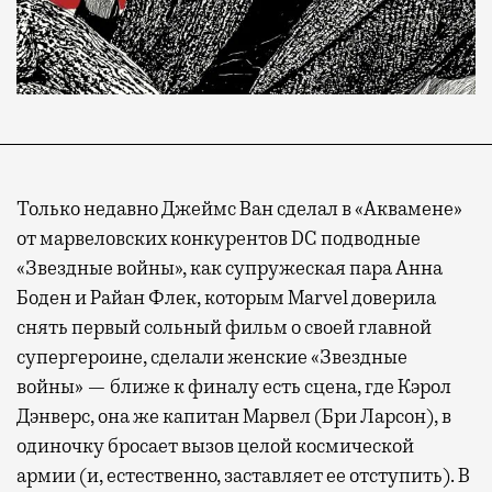
Только недавно Джеймс Ван сделал в «Аквамене»
от марвеловских конкурентов DC подводные
«Звездные войны», как супружеская пара Анна
Боден и Райан Флек, которым Marvel доверила
снять первый сольный фильм о своей главной
супергероине, сделали женские «Звездные
войны» — ближе к финалу есть сцена, где Кэрол
Дэнверс, она же капитан Марвел (Бри Ларсон), в
одиночку бросает вызов целой космической
армии (и, естественно, заставляет ее отступить). В