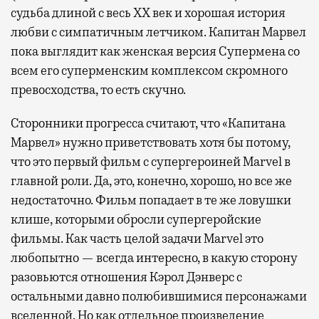
судьба длиной с весь XX век и хорошая история
любви с симпатичным летчиком. Капитан Марвел
пока выглядит как женская версия Супермена со
всем его суперменским комплексом скромного
превосходства, то есть скучно.
Сторонники прогресса считают, что «Капитана
Марвел» нужно приветствовать хотя бы потому,
что это первый фильм с супергероиней Marvel в
главной роли. Да, это, конечно, хорошо, но все же
недостаточно. Фильм попадает в те же ловушки
клише, которыми обросли супергеройские
фильмы. Как часть целой задачи Marvel это
любопытно — всегда интересно, в какую сторону
разовьются отношения Кэрол Дэнверс с
остальными давно полюбившимися персонажами
вселенной. Но как отдельное произведение