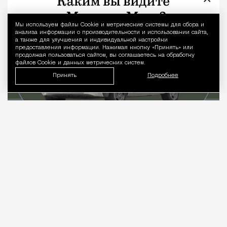
Люди
Дмитрий Леонтьев
Мы используем файлы Сookie и метрические системы для сбора и
Уведомление 
анализа информации о производительности и использовании сайта,
а также для улучшения и индивидуальной настройки
предоставления информации. Нажимая кнопку «Принять» или
продолжая пользоваться сайтом, вы соглашаетесь на обработку
файлов Cookie и данных метрических систем.
Принять
Подробнее
07.08.2026
4 мин. чтения
Когда слышишь про отечественный
электромобиль, в голове сразу всплывает
смутный образ концепта, который вот‑вот поедет,
но пока стоит на стенде и мигает лампочками.
Рынок не ждет вдохновения, он требует колес,