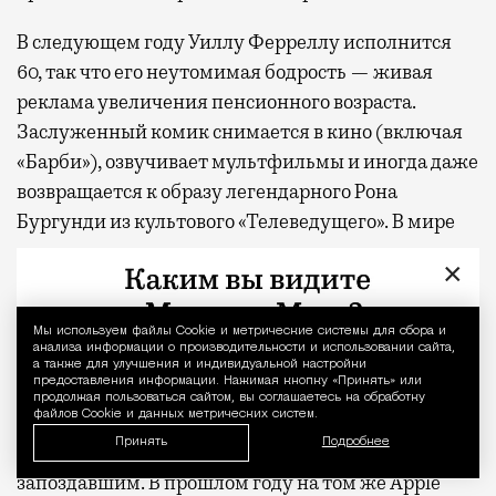
В следующем году Уиллу Ферреллу исполнится
60, так что его неутомимая бодрость — живая
реклама увеличения пенсионного возраста.
Заслуженный комик снимается в кино (включая
«Барби»), озвучивает мультфильмы и иногда даже
возвращается к образу легендарного Рона
Бургунди из культового «Телеведущего». В мире
современных телесериалов он тоже не новичок:
×
несколько лет назад Феррелл сделал шаг в сторону
от привычного амплуа в шоу Apple TV+ «Психиатр
Мы используем файлы Сookie и метрические системы для сбора и
Уведомление 
по соседству», сыграв пронзительную жертву
анализа информации о производительности и использовании сайта,
а также для улучшения и индивидуальной настройки
жулика в исполнении Пола Радда. «Ястреб»,
предоставления информации. Нажимая кнопку «Принять» или
напротив, возвращение к базовым настройкам.
продолжая пользоваться сайтом, вы соглашаетесь на обработку
файлов Cookie и данных метрических систем.
Принять
Подробнее
На первый взгляд «Ястреб» выглядит несколько
запоздавшим. В прошлом году на том же Apple