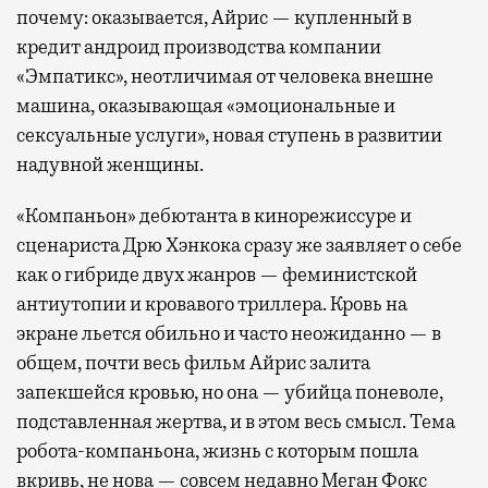
почему: оказывается, Айрис — купленный в
кредит андроид производства компании
«Эмпатикс», неотличимая от человека внешне
машина, оказывающая «эмоциональные и
сексуальные услуги», новая ступень в развитии
надувной женщины.
«Компаньон» дебютанта в кинорежиссуре и
сценариста Дрю Хэнкока сразу же заявляет о себе
как о гибриде двух жанров — феминистской
антиутопии и кровавого триллера. Кровь на
экране льется обильно и часто неожиданно — в
общем, почти весь фильм Айрис залита
запекшейся кровью, но она — убийца поневоле,
подставленная жертва, и в этом весь смысл. Тема
робота-компаньона, жизнь с которым пошла
вкривь, не нова — совсем недавно Меган Фокс