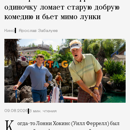
одиночку ломает старую добрую
комедию и бьет мимо лунки
Кино
Ярослав Забалуев
09.08.2026
3 мин. чтения
Когда-то Лонни Хокинс (Уилл Феррелл) был