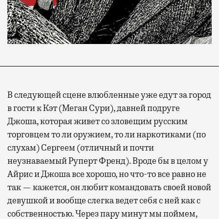
В следующей сцене влюбленные уже едут за город
в гости к Кэт (Меган Сури), давней подруге
Джоша, которая живет со зловещим русским
торговцем то ли оружием, то ли наркотиками (по
слухам) Сергеем (отличный и почти
неузнаваемый Руперт Френд). Вроде бы в целом у
Айрис и Джоша все хорошо, но что-то все равно не
так — кажется, он любит командовать своей новой
девушкой и вообще слегка ведет себя с ней как с
собственностью. Через пару минут мы поймем,