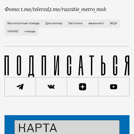
Фото: t.me/telerzd,t.me/razvitie_metro_msk
Новые поезда работают на четвертом уровне автома
беспилотные поезда
Диспетчер
Ласточки
машинист
МЦК
НИИАС
поезда
Статья
Сергей Рыбачук
Город