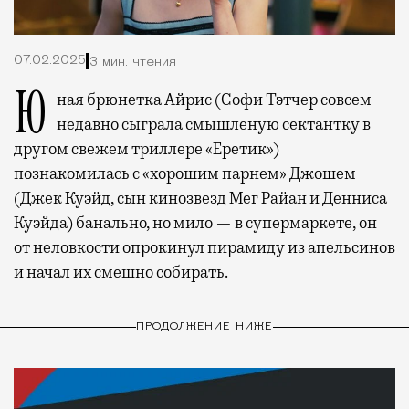
07.02.2025
3 мин. чтения
Юная брюнетка Айрис (Софи Тэтчер совсем
недавно сыграла смышленую сектантку в
другом свежем триллере «Еретик»)
познакомилась с «хорошим парнем» Джошем
(Джек Куэйд, сын кинозвезд Мег Райан и Денниса
Куэйда) банально, но мило — в супермаркете, он
от неловкости опрокинул пирамиду из апельсинов
и начал их смешно собирать.
ПРОДОЛЖЕНИЕ НИЖЕ