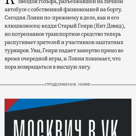
звездой гольфа, разъезжавшей на личном
автобусе с собственной физиономией на борту.
Сегодня Лонни по-прежнему в деле, как и его
клюшконосец-кедди Старый Генри (Кит Дэвид),
но потрепанное транспортное средство теперь
распугивает зрителей и участников заштатных
турниров. Увы, Генри падает замертво прямо во
время очередной игры, и Лонни понимает, что
пора возвращаться в высшую лигу.
ПРОДОЛЖЕНИЕ НИЖЕ