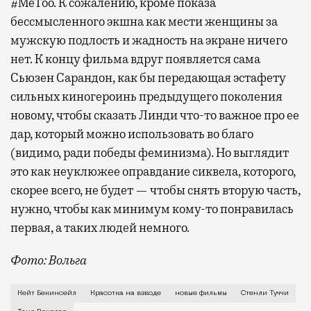
#MeToo. К сожалению, кроме показа
бессмысленного экшна как мести женщины за
мужскую подлость и жадность на экране ничего
нет. К концу фильма вдруг появляется сама
Сьюзен Сарандон, как бы передающая эстафету
сильных киногероинь предыдущего поколения
новому, чтобы сказать Линди что-то важное про ее
дар, который можно использовать во благо
(видимо, ради победы феминизма). Но выглядит
это как неуклюжее оправдание сиквела, которого,
скорее всего, не будет — чтобы снять вторую часть,
нужно, чтобы как минимум кому-то понравилась
первая, а таких людей немного.
Фото: Вольга
Если вас многое бесит в современном мире, предста
Кейт Бекинсейл
Красотка на взводе
новые фильмы
Стенли Туччи