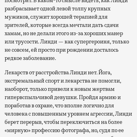
посмотрят. В каком-то смысле видеть, как Линди
разбрасывает одной левой толпу крупных
мужиков, служит хорошей терапией для
зрителей, которые всегда мечтали дать сдачи
хамам, но не делали этого из-за хороших манер
или трусости. Линди — как супергероиня, только
не совсем, ей просто при рождении досталось
редкое заболевание.
Лекарств от расстройства Линди нет. Йога,
экстремальный спорт и лекарства не помогли,
наоборот, только привели к новым жертвам
гипервспыльчивой девушки. Пройдя армию и
поработав в охране, что вполне логично для
человека с повышенным уровнем агрессии, Линди
берет перерыв, чтобы переключиться на более
«мирную» профессию фотографа, но, судя по ее