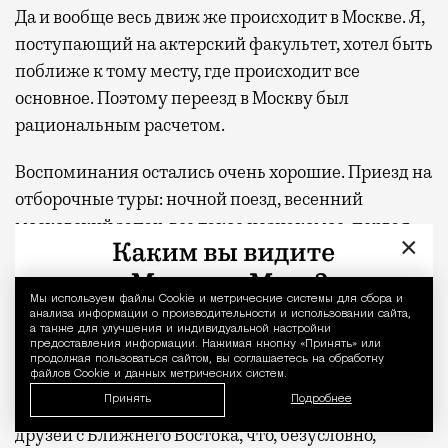
Да и вообще весь движ же происходит в Москве. Я,
поступающий на актерский факультет, хотел быть
поближе к тому месту, где происходит все
основное. Поэтому переезд в Москву был
рациональным расчетом.
Воспоминания остались очень хорошие. Приезд на
отборочные туры: ночной поезд, весенний
московский запах, все такое незнакомое, первая
×
самостоятельность…
Первые год-два я прожил у родственника в
Мы используем файлы Сookie и метрические системы для сбора и
Уведомление 
анализа информации о производительности и использовании сайта,
панельке на проспекте Мира, недалеко от
а также для улучшения и индивидуальной настройки
предоставления информации. Нажимая кнопку «Принять» или
«Комсомольской». Там уже совсем другие
продолжая пользоваться сайтом, вы соглашаетесь на обработку
файлов Cookie и данных метрических систем.
воспоминания: с нами на этаже было несколько
Принять
Подробнее
квартир, где в каждой жили по 15 приезжих наших
друзей с Ближнего Востока, что, безусловно,