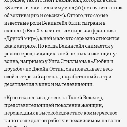
хорошее, так это Кейт Бекинсейл, которая в свои
48 лет выглядит максимум на 30 (не сочтите это за
объективацию и сексизм). Оттого, что самые
известные роли Бекинсейл были сыграны в
экшнах («Ван Хельсинг», вампирская франшиза
«Другой мир»), к ней мало кто серьезно относится
как к актрисе. Но когда Бекинсейл снимается у
режиссеров, видящих в ней не только женщину-
воина, например у Уита Стиллмана в «Любви и
дружбе» по Джейн Остин, она показывает весь
свой актерский арсенал, наработанный за три
десятилетия в кино и на телевидении.
«Красотка на взводе» снята Таней Векслер,
представительницей поколения женщин,
перешедших в высокобюджетное коммерческое
кино после долгой работы в независимом на волне