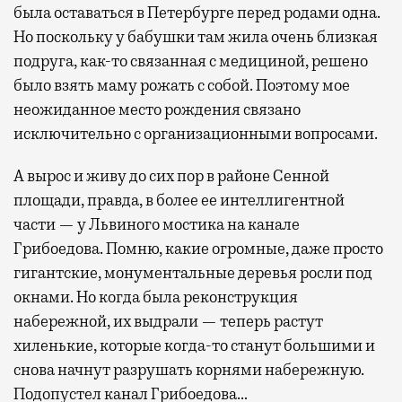
была оставаться в Петербурге перед родами одна.
Но поскольку у бабушки там жила очень близкая
подруга, как-то связанная с медициной, решено
было взять маму рожать с собой. Поэтому мое
неожиданное место рождения связано
исключительно с организационными вопросами.
А вырос и живу до сих пор в районе Сенной
площади, правда, в более ее интеллигентной
части — у Львиного мостика на канале
Грибоедова. Помню, какие огромные, даже просто
гигантские, монументальные деревья росли под
окнами. Но когда была реконструкция
набережной, их выдрали — теперь растут
хиленькие, которые когда-то станут большими и
снова начнут разрушать корнями набережную.
Подопустел канал Грибоедова…