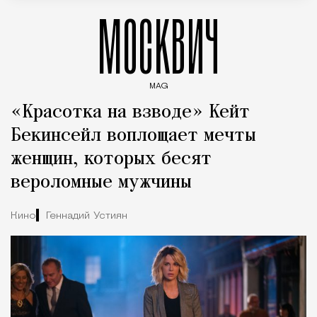
МОСКВИЧ
MAG
Введите ключевые слова для поиска статей
«Красотка на взводе» Кейт
Бекинсейл воплощает мечты
женщин, которых бесят
вероломные мужчины
Кино
Геннадий Устиян