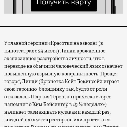
У главной героини «Красотки на взводе» (в
кинотеатрах с 29 июля) Линди врожденное
эксплозивное расстройство личности, что в
переводе на обычный человеческий язык означает
повышенную взрывную конфликтность. Проще
говоря, Линди (брюнетка Кейт Бекинсейл играет
свою героиню-блондинку так, будто от роли
отказалась Шарлиз Терон, но прическа скорее
напомнит о Ким Бейсингер в «9 ½ неделях»)
начинает размахивать кулаками каждый раз,
когда ей нахамят в ресторане или просто косо