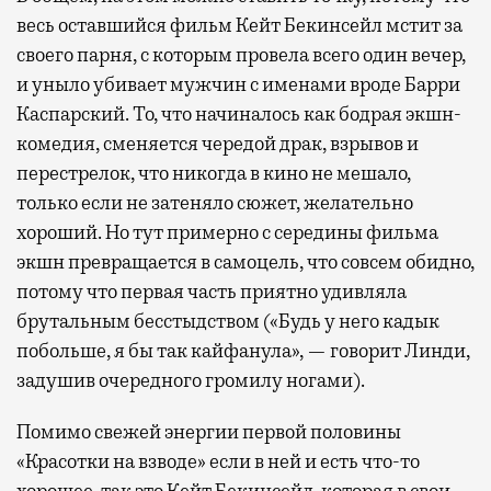
весь оставшийся фильм Кейт Бекинсейл мстит за
своего парня, с которым провела всего один вечер,
и уныло убивает мужчин с именами вроде Барри
Каспарский. То, что начиналось как бодрая экшн-
комедия, сменяется чередой драк, взрывов и
перестрелок, что никогда в кино не мешало,
только если не затеняло сюжет, желательно
хороший. Но тут примерно с середины фильма
экшн превращается в самоцель, что совсем обидно,
потому что первая часть приятно удивляла
брутальным бесстыдством («Будь у него кадык
побольше, я бы так кайфанула», — говорит Линди,
задушив очередного громилу ногами).
Помимо свежей энергии первой половины
«Красотки на взводе» если в ней и есть что-то