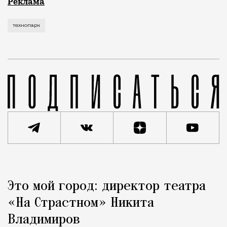
Рекламные кампании техники редко выходят за рамк
Реклама
технопарк
Реклама
Редакция Москвич Mag
Это мой город: директор театра
Город
«На Страстном» Никита
Владимиров