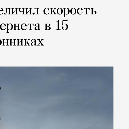
еличил скорость
ернета в 15
онниках