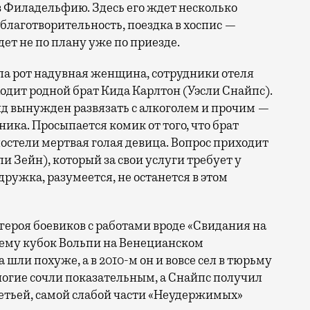
в Филадельфию. Здесь его ждет несколько
благотворительность, поездка в хоспис —
дет не по плану уже по приезде.
ла рот надувная женщина, сотрудники отеля
ходит родной брат Кида Карлтон (Уэсли Снайпс).
ид вынужден развязать с алкоголем и прочим —
ика. Просыпается комик от того, что брат
в постели мертвая голая девица. Вопрос приходит
Зейн), который за свои услуги требует у
ружка, разумеется, не останется в этом
 героя боевиков с работами вроде «Свидания на
 ему кубок Вольпи на Венецианском
 шли похуже, а в 2010-м он и вовсе сел в тюрьму
многие сочли показательным, а Снайпс получил
ретьей, самой слабой части «Неудержимых»