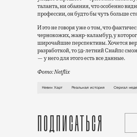
таланта, ни обаяния, что особенно видн
профессии, он будто бы чуть больше ст
И это не говоря уже о том, что фактиче
чернокожих, жанр-каламбур, у которо
широчайшие перспективы. Хочется верит
разработкой, то 59-летний Снайпс смо
— у него для этого есть все данные.
Фото: Netflix
Название сериала «Реальная история» н
Кевин Харт
Реальная история
Сериал нед
Подписаться