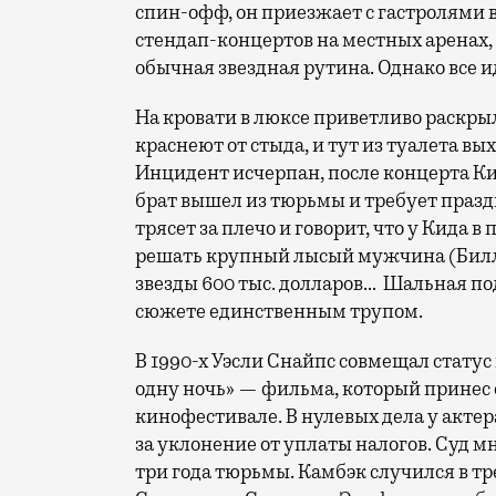
спин-офф, он приезжает с гастролями 
стендап-концертов на местных аренах, 
обычная звездная рутина. Однако все и
На кровати в люксе приветливо раскры
краснеют от стыда, и тут из туалета вы
Инцидент исчерпан, после концерта К
брат вышел из тюрьмы и требует праздн
трясет за плечо и говорит, что у Кида 
решать крупный лысый мужчина (Билли 
звезды 600 тыс. долларов… Шальная под
сюжете единственным трупом.
В 1990-х Уэсли Снайпс совмещал статус
одну ночь» — фильма, который принес
кинофестивале. В нулевых дела у актера
за уклонение от уплаты налогов. Суд 
три года тюрьмы. Камбэк случился в т