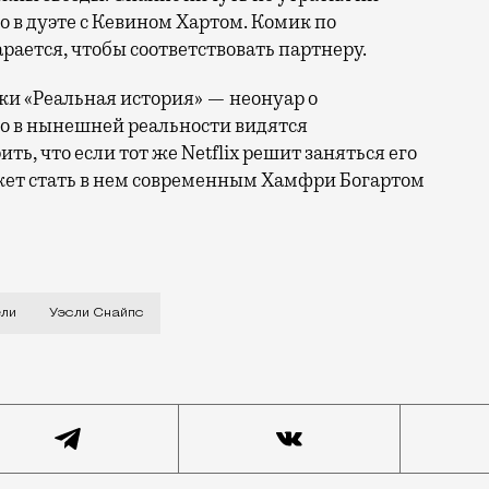
о в дуэте с Кевином Хартом. Комик по
арается, чтобы соответствовать партнеру.
ски «Реальная история» — неонуар о
го в нынешней реальности видятся
ь, что если тот же Netflix решит заняться его
жет стать в нем современным Хамфри Богартом
есколько сбивает с толку, так что сразу скажем: все
ели
Уэсли Снайпс