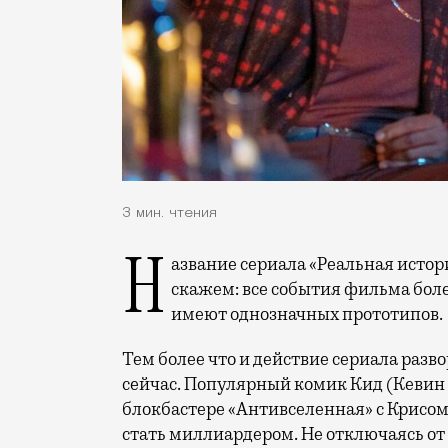
3 мин. чтения
Название сериала «Реальная история» несколько сбивает с толку, так что сразу
скажем: все события фильма бол
имеют однозначных прототипов.
Тем более что и действие сериала разво
сейчас. Популярный комик Кид (Кевин 
блокбастере «Антивселенная» с Крисом 
стать миллиардером. Не отключаясь от