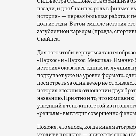
Сильвестра Сталлоне. Эта франшиза бы
позади, и для Снайпса роль в фильме в
история» — первая большая работа и пе
долгие годы. В этом смысле история его
загубленной карьеры (правда, спортив
Снайпса.
Для того чтобы вернуться таким обра
«Наркос» и «Наркос: Мексика». Именно 
история» оказалась одним из лучших пр
подкупает уже на уровне формата: одн
посмотреть за один вечер не отрываясь
история сложных отношений двух брат
названию. Приятно и то, что компанию 
ушедший в тень киногерой из прошлого
«решалы» выглядит совершенно феном
Похоже, что эпоха, когда кинематогра
уходит в прошлое — зрителям снова ну