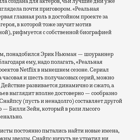
ла создана для актеров, чьи лучшие дни уже
ыглядела почти приговором. «Реальная
рвая главная роль в достойном проекте за
 героя, в которой тоже звучит мотив
ной), рифмуется с собственной биографией
зом, понадобился Эрик Ньюман — шоураннер
благодаря ему, надо полагать, «Реальная
оектов Netflix в нынешнем сезоне. Сериал
а часовая и шесть получасовых серий, можно
. Действие развивается динамично и сжато, а
ьев выглядит вполне достоверно — сообразно
Снайпсу (пусть и ненадолго) составляет другой
 — Билли Зейн, который в роли лысого
енально.
фисты постоянно пытались найти новые имена,
жны звезды. Снайпс ничуть не утратил ни