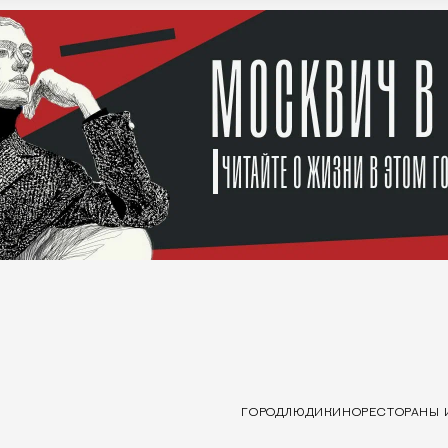
ГОРОД
ЛЮДИ
КИНО
РЕСТОРАНЫ 