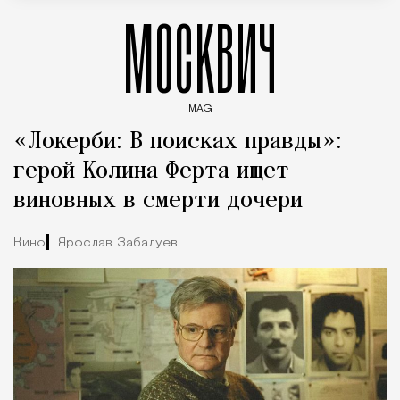
МОСКВИЧ
MAG
Введите ключевые слова для поиска статей
«Локерби: В поисках правды»:
герой Колина Ферта ищет
виновных в смерти дочери
Кино
Ярослав Забалуев