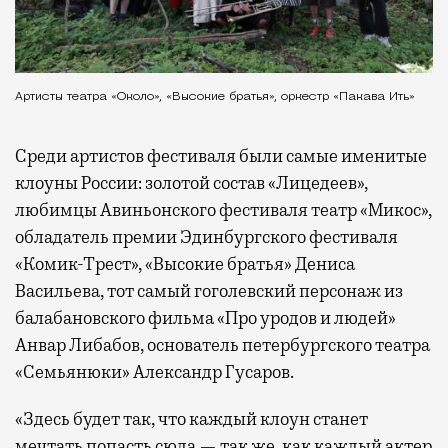
Артисты театра «Около», «Высокие братья», оркестр «Пакава Ить»
Среди артистов фестиваля были самые именитые
клоуны России: золотой состав «Лицедеев»,
любимцы Авиньонского фестиваля театр «Микос»,
обладатель премии Эдинбургского фестиваля
«Комик-Трест», «Высокие братья» Дениса
Васильева, тот самый гоголевский персонаж из
балабановского фильма «Про уродов и людей»
Анвар Либабов, основатель петербургского театра
«Семьянюки» Александр Гусаров.
«Здесь будет так, что каждый клоун станет
мечтать попасть сюда — так же, как каждый актер