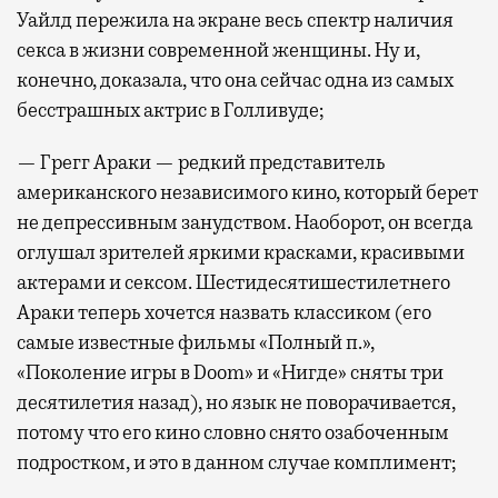
Уайлд пережила на экране весь спектр наличия
секса в жизни современной женщины. Ну и,
конечно, доказала, что она сейчас одна из самых
бесстрашных актрис в Голливуде;
— Грегг Араки — редкий представитель
американского независимого кино, который берет
не депрессивным занудством. Наоборот, он всегда
оглушал зрителей яркими красками, красивыми
актерами и сексом. Шестидесятишестилетнего
Араки теперь хочется назвать классиком (его
самые известные фильмы «Полный п.»,
«Поколение игры в Doom» и «Нигде» сняты три
десятилетия назад), но язык не поворачивается,
потому что его кино словно снято озабоченным
подростком, и это в данном случае комплимент;