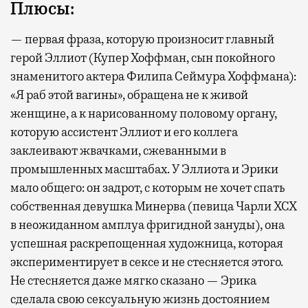
Плюсы:
— первая фраза, которую произносит главный
герой Эллиот (Купер Хоффман, сын покойного
знаменитого актера Филипа Сеймура Хоффмана):
«Я раб этой вагины», обращена не к живой
женщине, а к нарисованному половому органу,
которую ассистент Эллиот и его коллега
заклеивают жвачками, сжеванными в
промышленных масштабах. У Эллиота и Эрики
мало общего: он задрот, с которым не хочет спать
собственная девушка Минерва (певица Чарли XCX
в неожиданном амплуа фригидной зануды), она
успешная раскрепощенная художница, которая
экспериментирует в сексе и не стесняется этого.
Не стесняется даже мягко сказано — Эрика
сделала свою сексуальную жизнь достоянием