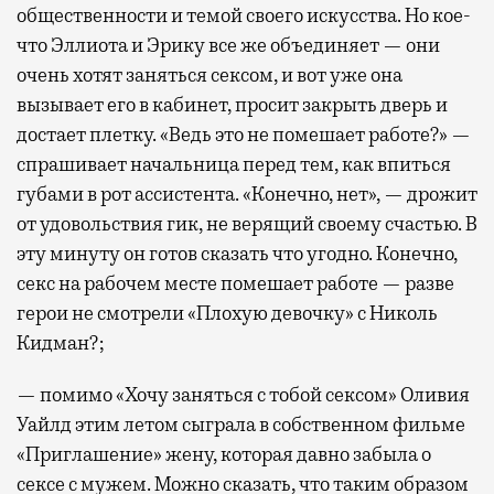
общественности и темой своего искусства. Но кое-
что Эллиота и Эрику все же объединяет — они
очень хотят заняться сексом, и вот уже она
вызывает его в кабинет, просит закрыть дверь и
достает плетку. «Ведь это не помешает работе?» —
спрашивает начальница перед тем, как впиться
губами в рот ассистента. «Конечно, нет», — дрожит
от удовольствия гик, не верящий своему счастью. В
эту минуту он готов сказать что угодно. Конечно,
секс на рабочем месте помешает работе — разве
герои не смотрели «Плохую девочку» с Николь
Кидман?;
— помимо «Хочу заняться с тобой сексом» Оливия
Уайлд этим летом сыграла в собственном фильме
«Приглашение» жену, которая давно забыла о
сексе с мужем. Можно сказать, что таким образом