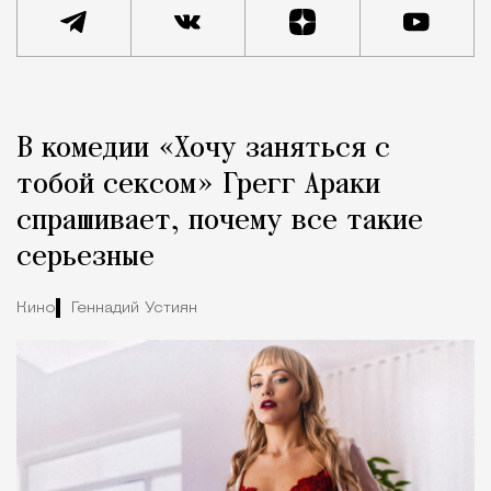
Реклама
Редакция Москвич Mag
В комедии «Хочу заняться с
Город
тобой сексом» Грегг Араки
спрашивает, почему все такие
серьезные
Кино
Геннадий Устиян