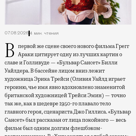
07.08.2026
4 мин. чтения
В первой же сцене своего нового фильма Грегг
Араки цитирует одну из лучших картин о
славе и Голливуде — «Бульвар Сансет» Билли
Уайлдера. В бассейне лицом вниз лежит
художница Эрика Трейси (Оливия Уайлд играет
героиню, чье имя явно вдохновлено знаменитой
британской художницей Трейси Эмин) — точно
так же, как в шедевре 1950-го плавало тело
главного героя, сценариста Джо Гиллиса. «Бульвар
Сансет» был рассказан от лица покойного — весь
фильм был одним долгим флешбэком-