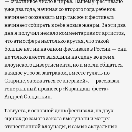
— счастливое число в цирке. Нашему фестивалю
уже два года, начиная со второго года ребенок
начинает осознавать мир, так же и фестиваль
начинает собирать в себе новые жанры. За эти два
дня я получил немало комментариев от артистов,
что атмосфера настолько крутая, что такой
больше нет ни на одном фестивале в России — они
не только вместе выходили на сцену во время
клоунского дивертисмента, но и могли общаться
каждое утро за завтраком, вместе гулять по
Старице, заряжаться ее энергией», — рассказал
генеральный продюсер «Карандаш-феста»
Андрей Солдаткин.
1 августа, в основной день фестиваля, на двух
сценах до самого заката выступали и мэтры
отечественной клоунады, и самые актуальные