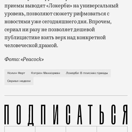
приемы выводят «Локерби» на универсальный
уровень, позволяют сюжету рифмоваться с
новостями уже сегодняшнего дня. Впрочем,
сериал ни разу не позволяет дешевой
публицистике взять верх над конкретной
человеческой драмой.
Фото: «Peacock»
Джим (Колин Ферт) и Джейн (Кэтрин Маккормак) Свай
Колин Ферт
Кэтрин Маккормак
Локерби: В поисках правды
Сериал недели