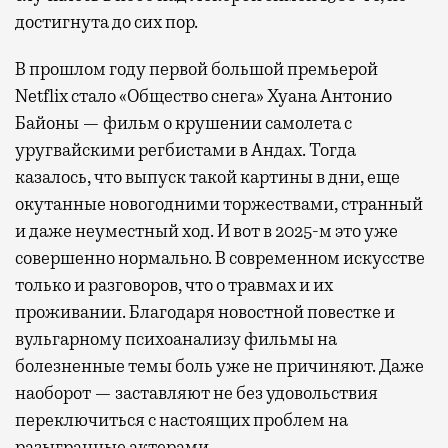
достигнута до сих пор.
В прошлом году первой большой премьерой
Netflix стало «Общество снега» Хуана Антонио
Байоны — фильм о крушении самолета с
уругвайскими регбистами в Андах. Тогда
казалось, что выпуск такой картины в дни, еще
окутанные новогодними торжествами, странный
и даже неуместный ход. И вот в 2025-м это уже
совершенно нормально. В современном искусстве
только и разговоров, что о травмах и их
проживании. Благодаря новостной повестке и
вульгарному психоанализу фильмы на
болезненные темы боль уже не причиняют. Даже
наоборот — заставляют не без удовольствия
переключиться с настоящих проблем на
разыгранные актерами.