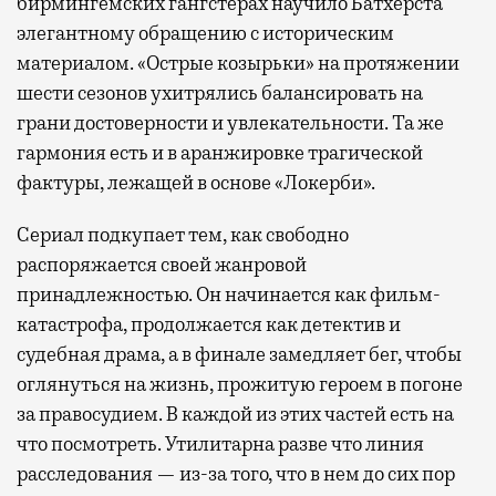
бирмингемских гангстерах научило Батхерста
элегантному обращению с историческим
материалом. «Острые козырьки» на протяжении
шести сезонов ухитрялись балансировать на
грани достоверности и увлекательности. Та же
гармония есть и в аранжировке трагической
фактуры, лежащей в основе «Локерби».
Сериал подкупает тем, как свободно
распоряжается своей жанровой
принадлежностью. Он начинается как фильм-
катастрофа, продолжается как детектив и
судебная драма, а в финале замедляет бег, чтобы
оглянуться на жизнь, прожитую героем в погоне
за правосудием. В каждой из этих частей есть на
что посмотреть. Утилитарна разве что линия
расследования — из-за того, что в нем до сих пор