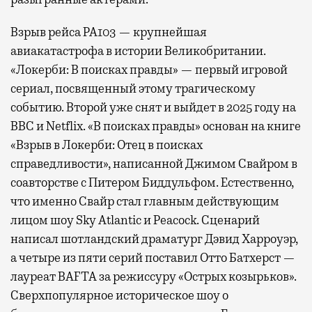
Взрыв рейса PA103 — крупнейшая
авиакатастрофа в истории Великобритании.
«Локерби: В поисках правды» — первый игровой
сериал, посвященный этому трагическому
событию. Второй уже снят и выйдет в 2025 году на
BBC и Netflix. «В поисках правды» основан на книге
«Взрыв в Локерби: Отец в поисках
справедливости», написанной Джимом Свайром в
соавторстве с Питером Биддульфом. Естественно,
что именно Свайр стал главным действующим
лицом шоу Sky Atlantic и Peacock. Сценарий
написал шотландский драматург Дэвид Харроуэр,
а четыре из пяти серий поставил Отто Батхерст —
лауреат BAFTA за режиссуру «Острых козырьков».
Сверхпопулярное историческое шоу о