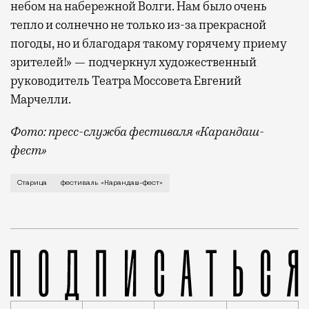
небом на набережной Волги. Нам было очень
тепло и солнечно не только из-за прекрасной
погоды, но и благодаря такому горячему приему
зрителей!» — подчеркнул художественный
руководитель Театра Моссовета Евгений
Марчелли.
Фото: пресс-служба фестиваля «Карандаш-
фест»
В минувший уикенд маленькая Старица в Тверской об
Старица
фестиваль «Карандаш-фест»