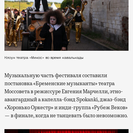
Клоун театра «Микос» во время кавалькады
Музыкальную часть фестиваля составили
постановка «Бременские музыканты» театра
Моссовета в режиссуре Евгения Марчелли, этно-
авангардный а капелла-бэнд Spokanki, джаз-бэнд
«Хоронько Оркестр» и инди-группа «Рубеж Веков»
— в финале, когда не танцевать было невозможно.