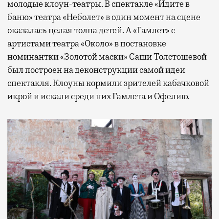
молодые клоун-театры. В спектакле «Идите в
баню» театра «Неболет» в один момент на сцене
оказалась целая толпа детей. А «Гамлет» с
артистами театра «Около» в постановке
номинантки «Золотой маски» Саши Толстошевой
был построен на деконструкции самой идеи
спектакля. Клоуны кормили зрителей кабачковой
икрой и искали среди них Гамлета и Офелию.