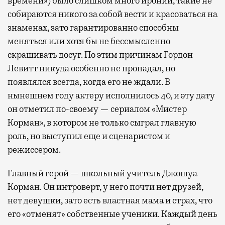
времени») было слишком много иронии, такие не
собираются никого за собой вести и красоваться на
знаменах, зато гарантированно способны
меняться или хотя бы не бессмысленно
скрашивать досуг. По этим причинам Гордон-
Левитт никуда особенно не пропадал, но
появлялся всегда, когда его не ждали. В
нынешнем году актеру исполнилось 40, и эту дату
он отметил по-своему — сериалом «Мистер
Корман», в котором не только сыграл главную
роль, но выступил еще и сценаристом и
режиссером.
Главный герой — школьный учитель Джошуа
Корман. Он интроверт, у него почти нет друзей,
нет девушки, зато есть властная мама и страх, что
его «отменят» собственные ученики. Каждый день