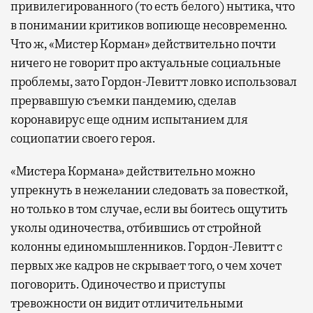
привилегированного (то есть белого) нытика, что
в понимании критиков вопиюще несовременно.
Что ж, «Мистер Корман» действительно почти
ничего не говорит про актуальные социальные
проблемы, зато Гордон-Левитт ловко использовал
прервавшую съемки пандемию, сделав
коронавирус еще одним испытанием для
социопатии своего героя.
«Мистера Кормана» действительно можно
упрекнуть в нежелании следовать за повесткой,
но только в том случае, если вы боитесь ощутить
уколы одиночества, отбившись от стройной
колонны единомышленников. Гордон-Левитт с
первых же кадров не скрывает того, о чем хочет
поговорить. Одиночество и приступы
тревожности он видит отличительными