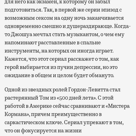
для него как экзамен, к которому он забыл
подготовиться. Так, в первой же серии эпизод с
возможным сексом на одну ночь заканчивается
одновременно смешно и душераздирающе. Когда-
то Джошуа мечтал стать музыкантом, о чем ему
напоминают расставленные в спальне
инструменты, на которых он иногда играет.
Кажется, что этот сериал расскажет о том, как
герой выбирается из пучин депрессии, но это
ожидание в общем и целом будет обмануто.
Одной из звездных ролей Гордон-Левитта стал
растерянный Том из «500 дней лета». С этой
работой в Америке сейчас сравнивают и «Мистера
Кормана», причем преимущественно в
саркастическом ключе. Сериал упрекают в том,
что он фокусируется на жизни