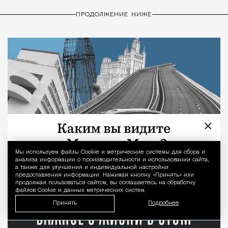
ПРОДОЛЖЕНИЕ НИЖЕ
×
Мы используем файлы Сookie и метрические системы для сбора и
Уведомление 
анализа информации о производительности и использовании сайта,
а также для улучшения и индивидуальной настройки
предоставления информации. Нажимая кнопку «Принять» или
продолжая пользоваться сайтом, вы соглашаетесь на обработку
файлов Cookie и данных метрических систем.
Принять
Подробнее