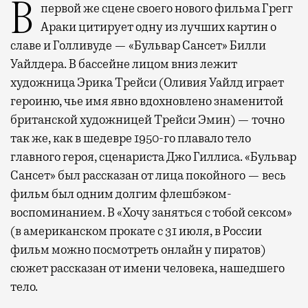
В первой же сцене своего нового фильма Грегг
Араки цитирует одну из лучших картин о
славе и Голливуде — «Бульвар Сансет» Билли
Уайлдера. В бассейне лицом вниз лежит
художница Эрика Трейси (Оливия Уайлд играет
героиню, чье имя явно вдохновлено знаменитой
британской художницей Трейси Эмин) — точно
так же, как в шедевре 1950-го плавало тело
главного героя, сценариста Джо Гиллиса. «Бульвар
Сансет» был рассказан от лица покойного — весь
фильм был одним долгим флешбэком-
воспоминанием. В «Хочу заняться с тобой сексом»
(в американском прокате с 31 июля, в России
фильм можно посмотреть онлайн у пиратов)
сюжет рассказан от имени человека, нашедшего
тело.