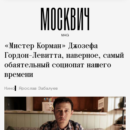
МОСКВИЧ
MAG
Введите ключевые слова для поиска статей
«Мистер Корман» Джозефа
Гордон-Левитта, наверное, самый
обаятельный социопат нашего
времени
Кино
Ярослав Забалуев